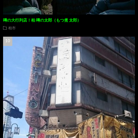
噂の大行列店！柏 噂の太郎（もつ煮 太郎）
柏市