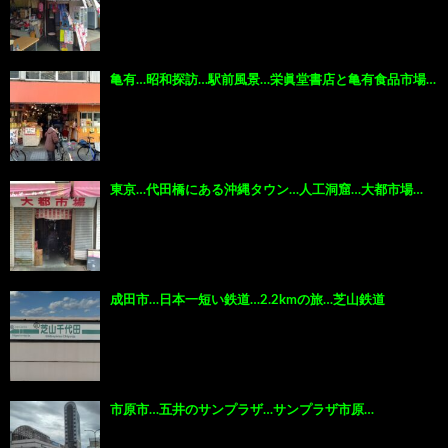
亀有…昭和探訪…駅前風景…栄眞堂書店と亀有食品市場…
東京…代田橋にある沖縄タウン…人工洞窟…大都市場…
成田市…日本一短い鉄道…2.2kmの旅…芝山鉄道
市原市…五井のサンプラザ…サンプラザ市原…