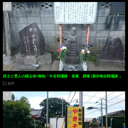
武士と罪人の眠る街/南柏「今谷刑場跡・首塚、胴塚 (酒井根合戦場跡 」
柏市