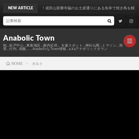
昭和を喰らう！成田山新勝寺脇のお土産通りにある魚幸で焼き鳥を鰻を食す…
NEW ARTICLE
Anabolic Town
柏…松戸中心…東葛地区…都内近郊… Ｂ級スポット…神社仏閣…トマソン…洞
窟…行列…朝飯… …AnabolicなTown情報…a.kaアナボリックタウン
HOME
カルト
Ｍ
elt
Anabo
Town
本
Anabo
棚
MAP
Anabo