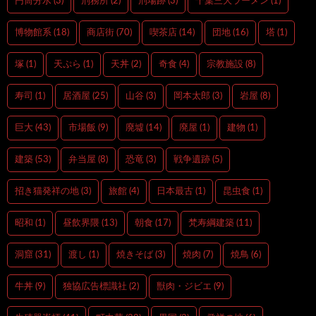
円筒分水
(3)
刑務所
(2)
刑場跡
(3)
千葉三大ラーメン
(1)
博物館系
(18)
商店街
(70)
喫茶店
(14)
団地
(16)
塔
(1)
塚
(1)
天ぷら
(1)
天丼
(2)
奇食
(4)
宗教施設
(8)
寿司
(1)
居酒屋
(25)
山谷
(3)
岡本太郎
(3)
岩屋
(8)
巨大
(43)
市場飯
(9)
廃墟
(14)
廃屋
(1)
建物
(1)
建築
(53)
弁当屋
(8)
恐竜
(3)
戦争遺跡
(5)
招き猫発祥の地
(3)
旅館
(4)
日本最古
(1)
昆虫食
(1)
昭和
(1)
昼飲界隈
(13)
朝食
(17)
梵寿綱建築
(11)
洞窟
(31)
渡し
(1)
焼きそば
(3)
焼肉
(7)
焼鳥
(6)
牛丼
(9)
独協広告標識社
(2)
獣肉・ジビエ
(9)