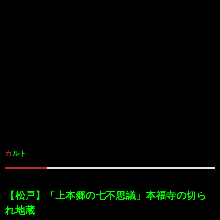
/
ま
本
Anabo
お
で
棚/
本
お
す
行
珍
棚/
問
運
す
っ
ス
実
合
営
め
た
ポ
在
せ
者
の
穴
ッ
の
情
カルト
完
や
ト/
店
報
結
Ｂ
Ｂ
が
【松戸】「上本郷の七不思議」本福寺の切ら
れ地蔵
し
級
級
出