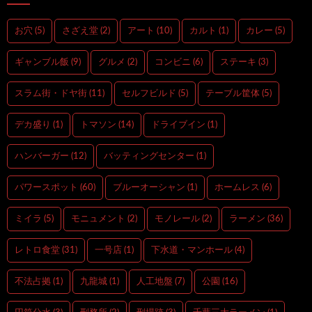
お穴
(5)
さざえ堂
(2)
アート
(10)
カルト
(1)
カレー
(5)
ギャンブル飯
(9)
グルメ
(2)
コンビニ
(6)
ステーキ
(3)
スラム街・ドヤ街
(11)
セルフビルド
(5)
テーブル筐体
(5)
デカ盛り
(1)
トマソン
(14)
ドライブイン
(1)
ハンバーガー
(12)
バッティングセンター
(1)
パワースポット
(60)
ブルーオーシャン
(1)
ホームレス
(6)
ミイラ
(5)
モニュメント
(2)
モノレール
(2)
ラーメン
(36)
レトロ食堂
(31)
一号店
(1)
下水道・マンホール
(4)
不法占拠
(1)
九龍城
(1)
人工地盤
(7)
公園
(16)