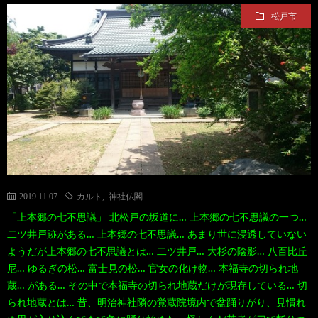
松戸市
て
ス
ス
て
い
ポ
ポ
く
る
ッ
ッ
る
漫
ト・
ト
グ
画
珍
好
ル
2019.11.07
カルト
,
神社仏閣
「上本郷の七不思議」 北松戸の坂道に… 上本郷の七不思議の一つ…
珠
ス
き
メ
二ツ井戸跡がある… 上本郷の七不思議… あまり世に浸透していない
ようだが上本郷の七不思議とは… 二ツ井戸… 大杉の陰影… 八百比丘
玉
ポ
に
漫
尼… ゆるぎの松… 富士見の松… 官女の化け物… 本福寺の切られ地
蔵… がある… その中で本福寺の切られ地蔵だけが現存している… 切
の
られ地蔵とは… 昔、明治神社隣の覚蔵院境内で盆踊りがり、見慣れ
ッ
お
画