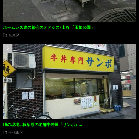
ホームレス達の都会のオアシス/山谷 「玉姫公園」
台東区
噂の現場…秋葉原の老舗牛丼屋「サンボ」…
千代田区