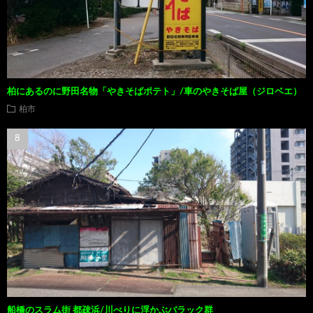
柏にあるのに野田名物「やきそばポテト」/車のやきそば屋（ジロベエ）
柏市
船橋のスラム街 都疎浜/川べりに浮かぶバラック群