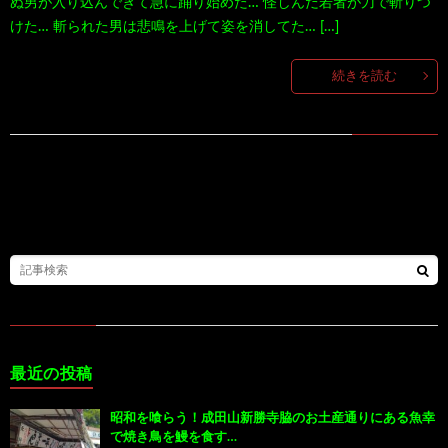
ぬ男が入り込んできて急に踊り始めた… 怪しんだ若者が刀で斬りつ
けた… 斬られた男は悲鳴を上げて姿を消してた… […]
100
ト
す
続きを読む
作
な
す
品
ど…
め
の
本
最近の投稿
昭和を喰らう！成田山新勝寺脇のお土産通りにある魚幸
で焼き鳥を鰻を食す…