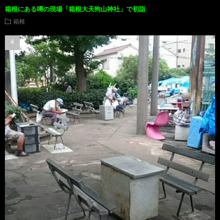
箱根にある噂の現場「箱根大天狗山神社」で初詣
箱根