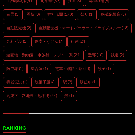
生殖器崇拝
(41)
町中華
(32)
異国
(3)
発祥の地
(6)
百景
(1)
看板
(3)
神社仏閣
(170)
祭り
(1)
絶滅危惧店
(3)
自動販売機
(2)
自動販売機・オートパーラー・ドライブスルー
(18)
舎利ビル
(1)
蕎麦・うどん
(7)
行列
(24)
遊園地・動物園・水族館・レジャー系
(24)
遊郭
(10)
鉄道
(2)
防空壕
(1)
集合体
(1)
電車・踏切・駅
(24)
餃子
(1)
養老伝説
(1)
駄菓子屋
(6)
駅
(2)
駅ビル
(1)
高架下・路地裏・地下街
(24)
鰻
(1)
RANKING