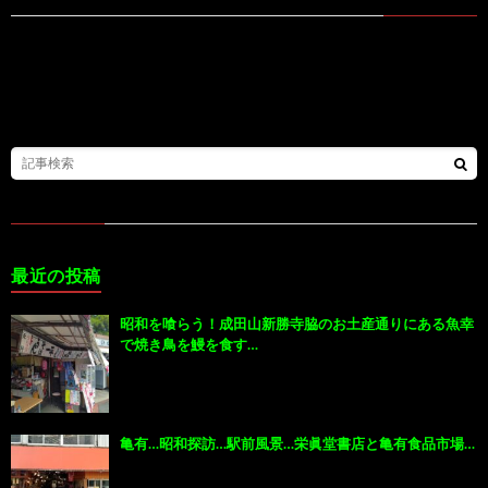
最近の投稿
昭和を喰らう！成田山新勝寺脇のお土産通りにある魚幸
で焼き鳥を鰻を食す…
亀有…昭和探訪…駅前風景…栄眞堂書店と亀有食品市場…