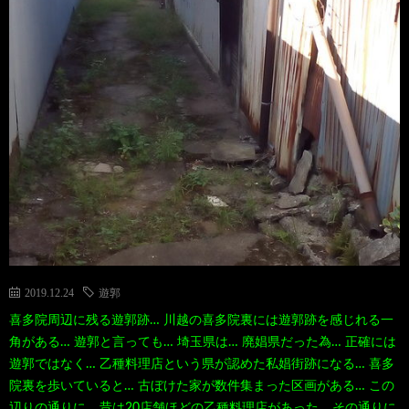
2019.12.24
遊郭
喜多院周辺に残る遊郭跡… 川越の喜多院裏には遊郭跡を感じれる一
角がある… 遊郭と言っても… 埼玉県は… 廃娼県だった為… 正確には
遊郭ではなく… 乙種料理店という県が認めた私娼街跡になる… 喜多
院裏を歩いていると… 古ぼけた家が数件集まった区画がある… この
辺りの通りに… 昔は20店舗ほどの乙種料理店があった… その通りに