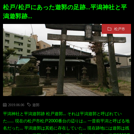
松戸/松戸にあった遊郭の足跡…平潟神社と平
潟遊郭跡…
松戸市
2019.06.06
遊郭
平潟神社と平潟遊郭跡 松戸遊郭… それは平潟遊郭と呼ばれてい
た…… 現在の松戸市松戸2000番台の辺りは… 一昔前平潟と呼ばる地
名だった… 平潟遊郭は其処に存在していた… 現在跡地には遊郭は残