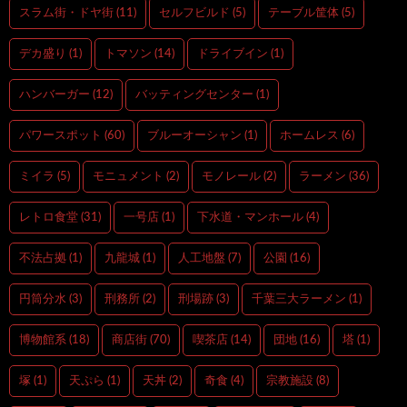
スラム街・ドヤ街
(11)
セルフビルド
(5)
テーブル筐体
(5)
デカ盛り
(1)
トマソン
(14)
ドライブイン
(1)
ハンバーガー
(12)
バッティングセンター
(1)
パワースポット
(60)
ブルーオーシャン
(1)
ホームレス
(6)
ミイラ
(5)
モニュメント
(2)
モノレール
(2)
ラーメン
(36)
レトロ食堂
(31)
一号店
(1)
下水道・マンホール
(4)
不法占拠
(1)
九龍城
(1)
人工地盤
(7)
公園
(16)
円筒分水
(3)
刑務所
(2)
刑場跡
(3)
千葉三大ラーメン
(1)
博物館系
(18)
商店街
(70)
喫茶店
(14)
団地
(16)
塔
(1)
塚
(1)
天ぷら
(1)
天丼
(2)
奇食
(4)
宗教施設
(8)