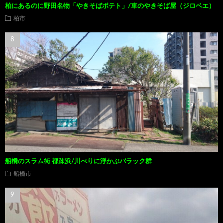
柏にあるのに野田名物「やきそばポテト」/車のやきそば屋（ジロベエ）
柏市
船橋のスラム街 都疎浜/川べりに浮かぶバラック群
船橋市