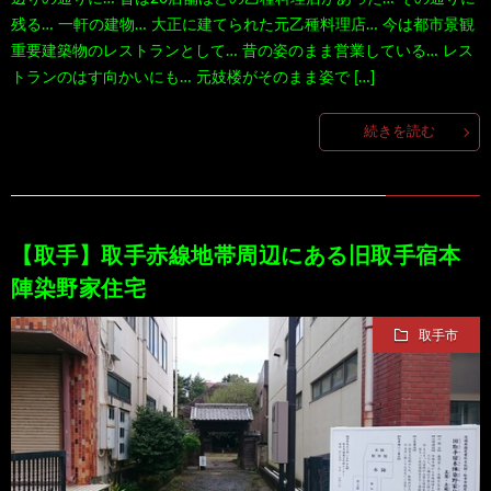
残る… 一軒の建物… 大正に建てられた元乙種料理店… 今は都市景観
重要建築物のレストランとして… 昔の姿のまま営業している… レス
トランのはす向かいにも… 元妓楼がそのまま姿で […]
続きを読む
【取手】取手赤線地帯周辺にある旧取手宿本
陣染野家住宅
取手市