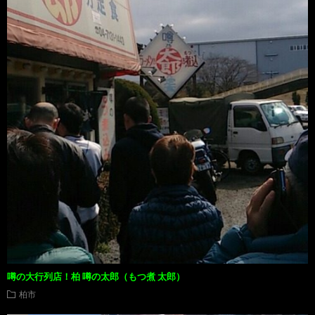
噂の大行列店！柏 噂の太郎（もつ煮 太郎）
柏市