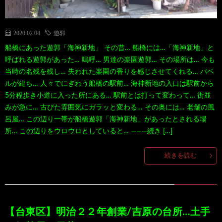
2020.02.04
遊郭
船橋にあった遊郭「海神新地」 その昔… 船橋には…「海神新地」と
呼ばれる遊郭があった… 嗚呼… 男達の楽園遊郭… その場所は… 今も
当時の名残を残し… 失われた楽園の香りを感じさせてくれる… バベ
ルが建ち… 人々でにぎわう船橋の駅前… 海神新地の入口は駅前から
5分程歩き小道に入った所にある… 駅前とは打って変わって… 街並
みが急に… 古びた雰囲気にガラッと変わる… その奥には… 老舗の風
呂屋… この辺り一帯が船橋遊郭「海神新地」があったとされる場
所… この辺りをウロウロとしていると… ―――続き […]
続きを読む
【台東区】明治２２年創業/吉原の台所…土手