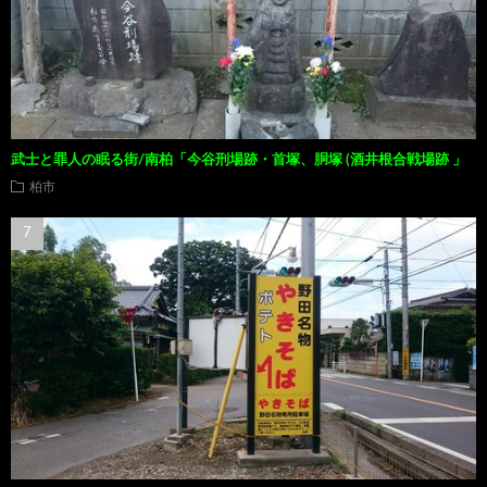
武士と罪人の眠る街/南柏「今谷刑場跡・首塚、胴塚 (酒井根合戦場跡 」
柏市