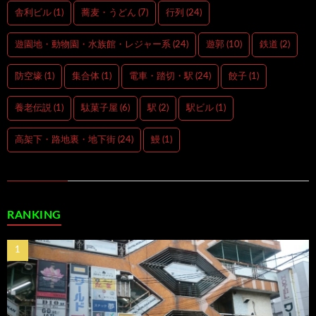
舎利ビル
(1)
蕎麦・うどん
(7)
行列
(24)
遊園地・動物園・水族館・レジャー系
(24)
遊郭
(10)
鉄道
(2)
防空壕
(1)
集合体
(1)
電車・踏切・駅
(24)
餃子
(1)
養老伝説
(1)
駄菓子屋
(6)
駅
(2)
駅ビル
(1)
高架下・路地裏・地下街
(24)
鰻
(1)
RANKING