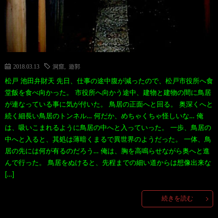
2018.03.13
洞窟
,
遊郭
松戸 池田弁財天 先日、仕事の途中腹が減ったので、松戸市役所へ食
堂飯を食べ向かった。 市役所へ向かう途中、建物と建物の間に鳥居
が連なっている事に気が付いた。 鳥居の正面へと回る。 奥深くへと
続く細長い鳥居のトンネル… 何だか、めちゃくちゃ怪しいな… 俺
は、吸いこまれるように鳥居の中へと入っていった。 一歩、鳥居の
中へと入ると、其処は薄暗くまるで異世界のようだった。 一体、鳥
居の先には何が有るのだろう… 俺は、胸を高鳴らせながら奥へと進
んで行った。 鳥居をぬけると、先程までの細い道からは想像出来な
[…]
続きを読む