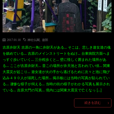
2017.01.18
神社仏閣
,
遊郭
吉原弁財天 吉原の一角に弁財天がある… そこは、悲しき遊女達の魂
を鎮めている… 吉原のメインストリートをぬけ… 台東病院方面へま
っすぐ歩いていく… 三分程歩くと… 壁に怪しく囲まれた場所があ
る… ここが吉原弁財天… 昔この場所が弁天池と言われてい頃… 関東
大震災が起こり… 遊女達が火の手から逃げるために次々と池に飛び
込み４９０人が溺死した場所… 掲示板には当時の写真が貼られてい
る… 凄惨な様子が伺える… 当時の街の様子がわかる写真も展示され
ている… 吉原大門の写真… 境内には関東大震災で亡くなっ […]
続きを読む