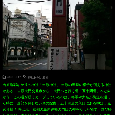
2020.01.17
神社仏閣
,
遊郭
吉原遊郭ゆかりの神社「吉原神社」 吉原の当時の様子が伺える神社
がある… 吉原大門交差点から… 大門へと行く道「五十間道」へと向
かう… この道が緩くカーブしているのは、将軍や大名が街道を通っ
た時に、遊郭を見せない為の配慮… 五十間道の入口にある柳は… 見
返り柳 と呼ばれ… 京都の島原遊郭の門口の柳を模した物で、遊び帰