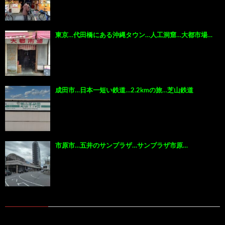
東京…代田橋にある沖縄タウン…人工洞窟…大都市場…
成田市…日本一短い鉄道…2.2kmの旅…芝山鉄道
市原市…五井のサンプラザ…サンプラザ市原…