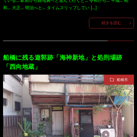
ている… 駅前から路地裏へと進んで行くと… 令和から… 平成… 昭
和… 大正… 明治へと… タイムスリップしてい […]
100
ト
す
続きを読む
作
な
す
品
ど…
め
船橋に残る遊郭跡「海神新地」と処刑場跡
の
「西向地蔵」
本
船橋市