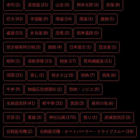
寿司
(1)
居酒屋
(25)
山谷
(3)
岡本太郎
(3)
岩屋
(8)
巨大
(43)
市場飯
(9)
廃墟
(14)
廃屋
(1)
建物
(1)
建築
(53)
弁当屋
(8)
恐竜
(3)
戦争遺跡
(5)
招き猫発祥の地
(3)
旅館
(4)
日本最古
(1)
昆虫食
(1)
昭和
(1)
昼飲界隈
(13)
朝食
(17)
梵寿綱建築
(11)
洞窟
(31)
渡し
(1)
焼きそば
(3)
焼肉
(7)
焼鳥
(6)
牛丼
(9)
独協広告標識社
(2)
獣肉・ジビエ
(9)
生殖器崇拝
(41)
町中華
(32)
異国
(3)
発祥の地
(6)
百景
(1)
看板
(3)
神社仏閣
(170)
祭り
(1)
絶滅危惧店
(3)
自動販売機
(2)
自動販売機・オートパーラー・ドライブスルー
(18)