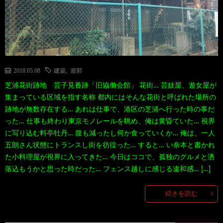
2018.05.08
建築
,
遊郭
芝浦花街跡地 芸子見番跡「旧協働会館」 花街… 芸妓屋、遊女屋が
集まっている区域を指す名称 都内にはそんな花街と呼ばれた場所の
跡地が無数存在する… あれは仕事で、港区の芝浦へ行った時の事だ
った… 仕事も終わり東京モノレールを眺め、俺は黄昏ていた… 視界
に写り込む料亭牡丹… 腹も減ったし何か食っていくか… 俺は、一人
五朗さん状態にトランスし街を彷徨った… すると… い奈本と書かれ
た小料理屋が視界に入ってきた… 今日はココで、孤独のグルメと洒
落込もうかと思った時だった… フェンス越しに感じる違和感… […]
続きを読む