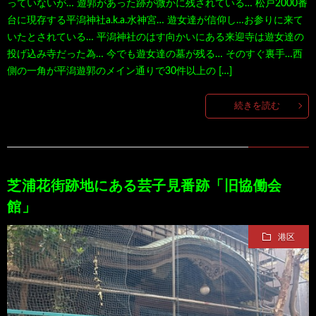
っていないが… 遊郭があった跡が微かに残されている… 松戸2000番
台に現存する平潟神社a.k.a.水神宮… 遊女達が信仰し…お参りに来て
いたとされている… 平潟神社のはす向かいにある来迎寺は遊女達の
投げ込み寺だった為… 今でも遊女達の墓が残る… そのすぐ裏手…西
側の一角が平潟遊郭のメイン通りで30件以上の […]
続きを読む
芝浦花街跡地にある芸子見番跡「旧協働会
館」
港区