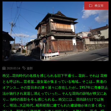
秩父市
て
ス
ス
て
い
ポ
ポ
く
る
ッ
ッ
る
漫
ト・
ト
グ
画
珍
好
ル
2020.03.14
遊郭
秩父…花街時代の名残を感じられる旧下平通り… 花街… それは 花柳
珠
ス
き
メ
とも呼ばれ… 芸者屋…遊女屋が集まっている地域… そこは… 男達の
オアシス… その昔日本の津々浦々に存在したが… 1957年に売春防止
玉
ポ
に
漫
法が施行され衰退し消えっていった… そんな花街の跡地が秩父にあ
り… 当時の面影を今も感じられる… 秩父には… 花街跡だけでは無
の
く… 明治…大正時代…昭和初期に建てられた建築物が未だ多く残っ
ッ
お
画