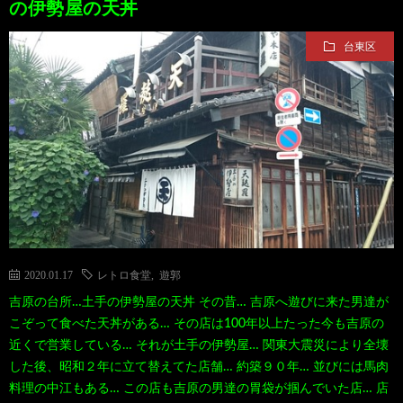
の伊勢屋の天丼
台東区
2020.01.17
レトロ食堂
,
遊郭
吉原の台所…土手の伊勢屋の天丼 その昔… 吉原へ遊びに来た男達が
こぞって食べた天丼がある… その店は100年以上たった今も吉原の
近くで営業している… それが土手の伊勢屋… 関東大震災により全壊
した後、昭和２年に立て替えてた店舗… 約築９０年… 並びには馬肉
料理の中江もある… この店も吉原の男達の胃袋が掴んでいた店… 店