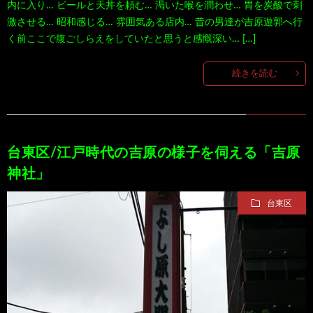
内に入り… ビールと天丼を頼む… 渇いた喉を潤わせ… 胃を炭酸で刺
激させる… 昭和感じる… 雰囲気ある店内… 昔の男達が吉原遊郭へ行
く前ここで腹ごしらえをしていたと思うと感慨深い… […]
続きを読む
台東区/江戸時代の吉原の様子を伺える「吉原
神社」
台東区