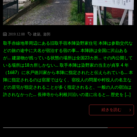
2019.12.08
建築
,
遊郭
取手赤線地帯周辺にある旧取手宿本陣染野家住宅 本陣は参勤交代な
どの旅の途中に大名が宿泊する宿の事… 本陣跡は全国に沢山ある
が… 建築物が残っている状態の場所は全国23カ所… その内公開して
いる場所は18カ所しかない… 取手本陣は染野家の当主が貞享 4 年
（1687）に水戸徳川家から本陣に指定されたと伝えられている… 本
陣に指定されるのは宿屋ではなく、宿役人の問屋や村役人の名主な
どの居宅が指定されることが多く指定されると、一般の人の宿泊は
許されなかった… 長禅寺から利根川沿いの道に出ると… 歴史を […]
続きを読む