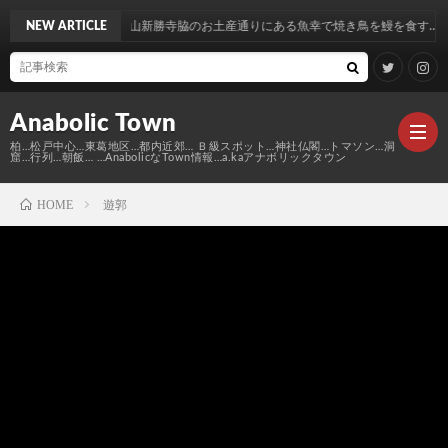
田山新勝寺脇のお土産通りにある魚幸で焼き鳥を鰻を食す…
NEW ARTICLE
Anabolic Town
柏…松戸中心…東葛地区…都内近郊… Ｂ級スポット…神社仏閣…トマソン…洞
窟…行列…朝飯… …AnabolicなTown情報…a.kaアナボリックタウン
HOME
遊郭
Ｍ
elt
Anabo
Town
本
Anabo
棚
MAP
Anabo