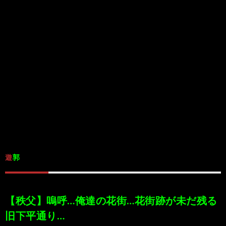
/
ま
本
Anabo
お
で
棚/
本
お
す
行
珍
棚/
問
運
す
っ
ス
実
合
営
め
た
ポ
在
せ
者
の
穴
ッ
の
情
遊郭
完
や
ト/
店
報
結
Ｂ
Ｂ
が
【秩父】嗚呼…俺達の花街…花街跡が未だ残る
旧下平通り…
し
級
級
出