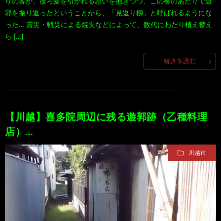
りの客が、後ろ髪を引かれる思いを抱きつつ、この柳のあたりで遊
郭を振り返ったということから、「見返り柳」と呼ばれるようにな
った… 震災・戦災による焼失などによって、数代にわたり植え替え
ら […]
続きを読む
【川越】喜多院周辺に残る遊郭跡（乙種料理
店）…
川越市