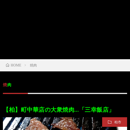
/
ま
本
Anabo
お
で
棚/
本
お
す
行
珍
棚/
問
運
す
っ
ス
実
合
営
HOME
焼肉
め
た
ポ
在
せ
者
の
穴
ッ
の
情
焼肉
完
や
ト/
店
報
【柏】町中華店の大衆焼肉…「三幸飯店」
結
Ｂ
Ｂ
が
柏市
し
級
級
出