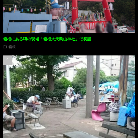
箱根にある噂の現場「箱根大天狗山神社」で初詣
箱根