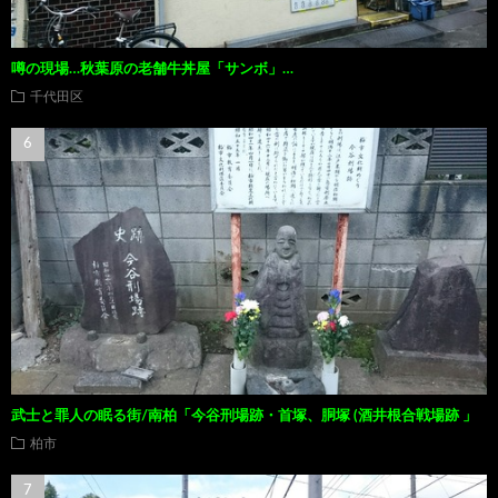
噂の現場…秋葉原の老舗牛丼屋「サンボ」…
千代田区
武士と罪人の眠る街/南柏「今谷刑場跡・首塚、胴塚 (酒井根合戦場跡 」
柏市