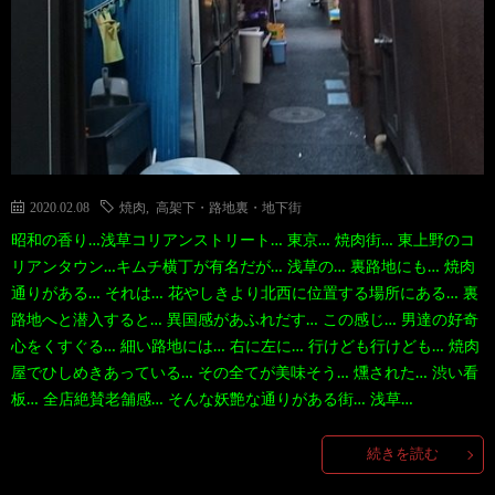
2020.02.08
焼肉
,
高架下・路地裏・地下街
昭和の香り…浅草コリアンストリート… 東京… 焼肉街… 東上野のコ
リアンタウン…キムチ横丁が有名だが… 浅草の… 裏路地にも… 焼肉
通りがある… それは… 花やしきより北西に位置する場所にある… 裏
路地へと潜入すると… 異国感があふれだす… この感じ… 男達の好奇
心をくすぐる… 細い路地には… 右に左に… 行けども行けども… 焼肉
屋でひしめきあっている… その全てが美味そう… 燻された… 渋い看
板… 全店絶賛老舗感… そんな妖艶な通りがある街… 浅草…
続きを読む