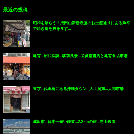
最近の投稿
昭和を喰らう！成田山新勝寺脇のお土産通りにある魚幸
で焼き鳥を鰻を食す…
亀有…昭和探訪…駅前風景…栄眞堂書店と亀有食品市場…
東京…代田橋にある沖縄タウン…人工洞窟…大都市場…
成田市…日本一短い鉄道…2.2kmの旅…芝山鉄道