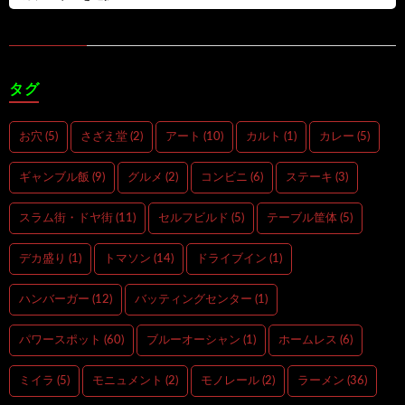
タグ
お穴
(5)
さざえ堂
(2)
アート
(10)
カルト
(1)
カレー
(5)
ギャンブル飯
(9)
グルメ
(2)
コンビニ
(6)
ステーキ
(3)
スラム街・ドヤ街
(11)
セルフビルド
(5)
テーブル筐体
(5)
デカ盛り
(1)
トマソン
(14)
ドライブイン
(1)
ハンバーガー
(12)
バッティングセンター
(1)
パワースポット
(60)
ブルーオーシャン
(1)
ホームレス
(6)
ミイラ
(5)
モニュメント
(2)
モノレール
(2)
ラーメン
(36)