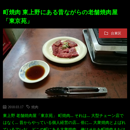
町焼肉 東上野にある昔ながらの老舗焼肉屋
「東京苑」
台東区
2018.03.17
焼肉
東上野 老舗焼肉屋「東京苑」 町焼肉… それは… 大型チェーン店で
はなく… 昔からやっている個人経営の店… 俗に… 大衆焼肉とよばれ
ているアレだ… どこの町にある大衆焼肉… 俺はそれを町焼肉または