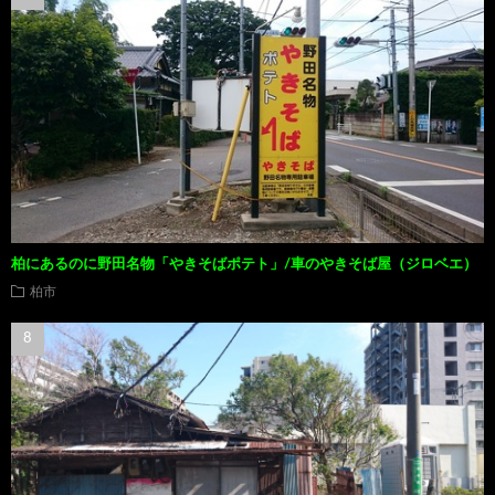
柏にあるのに野田名物「やきそばポテト」/車のやきそば屋（ジロベエ）
柏市