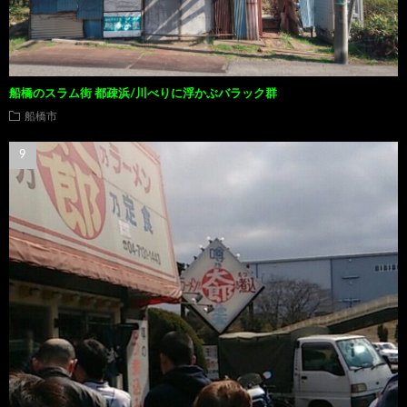
船橋のスラム街 都疎浜/川べりに浮かぶバラック群
船橋市