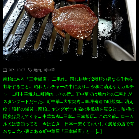
て
ス
ス
て
い
ポ
ポ
く
る
ッ
ッ
る
漫
ト・
ト
グ
2021.10.07
焼肉
,
町中華
南柏にある「三幸飯店」 二毛作… 同じ耕地で2種類の異なる作物を
画
珍
好
ル
栽培すること… 昭和カルチャーの中にあり… 令和に消えゆくカルチ
ャー…町中華焼肉…町焼肉… その昔… 町中華では焼肉との二毛作が
珠
ス
き
メ
スタンダードだった… 町中華…大衆焼肉… 嗚呼俺達の町焼肉… 消え
ゆく昭和の陽炎… 南柏… ヤングボール脇の歩道橋を渡ると… 昭和の
玉
ポ
に
漫
陽炎は見えてくる… 中華焼肉…三幸… 三幸飯店… この名前… ローカ
ル民は皆知ってる… 今は亡き… 日本一安くておいしく満足の店で有
名な… 光小裏にある町中華屋「三幸飯店」と一 […]
の
ッ
お
画