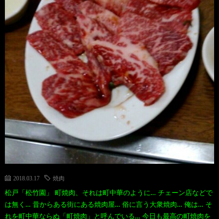
2018.03.17
焼肉
松戸「松竹園」 町焼肉、それは町中華のように… チェーン店などで
は無く… 昔からある街にある焼肉屋… 俗に言う大衆焼肉… 俺は… そ
れを町中華ならぬ「町焼肉」と呼んでいる… 今日も最高の町焼肉を