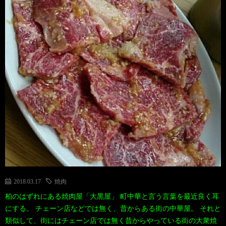
2018.03.17
焼肉
柏のはずれにある焼肉屋「大黒屋」 町中華と言う言葉を最近良く耳
にする。 チェーン店などでは無く、昔からある街の中華屋。 それと
類似して、街にはチェーン店では無く昔からやっている街の大衆焼