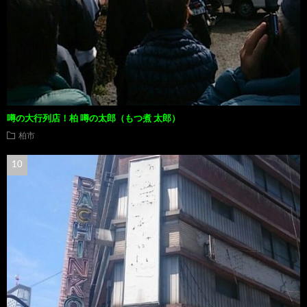
噂の大行列店！柏 噂の太郎（もつ煮 太郎）
柏市