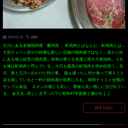
2018.03.20
焼肉
立川にある老舗焼肉屋「慶州苑 」 町焼肉とはなんだ… 町焼肉とは…
大型チェーン店や小綺麗な新しい店舗の焼肉屋ではなく… 昔から街
にある個人経営の焼肉屋… 昭和の香りを色濃く残す大衆焼肉… それ
を俺は町焼肉と呼んでいる… 今日も最高の町焼肉を求め彷徨う… 先
日、妻と立川へ出かけた時の事。 腹も減ったし何か食べて帰ろうと
店を探していると一軒の焼肉屋が視界に入る。 昭和テイスト全開の
サンプル食品。 ネオンの感じも良い。 看板も良い感じに古びれてい
る。 金玉光…怪しい文字…の下に昭和47年創業と書かれ […]
続きを読む