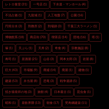
レトロ食堂
(31)
一号店
(1)
下水道・マンホール
(4)
不法占拠
(1)
九龍城
(1)
人工地盤
(7)
公園
(16)
円筒分水
(3)
刑務所
(2)
刑場跡
(3)
千葉三大ラーメン
(1)
博物館系
(18)
商店街
(70)
喫茶店
(14)
団地
(16)
塔
(1)
塚
(1)
天ぷら
(1)
天丼
(2)
奇食
(4)
宗教施設
(8)
寿司
(1)
居酒屋
(25)
山谷
(3)
岡本太郎
(3)
岩屋
(8)
巨大
(43)
市場飯
(9)
廃墟
(14)
廃屋
(1)
建物
(1)
建築
(53)
弁当屋
(8)
恐竜
(3)
戦争遺跡
(5)
招き猫発祥の地
(3)
旅館
(4)
日本最古
(1)
昆虫食
(1)
昭和
(1)
昼飲界隈
(13)
朝食
(17)
梵寿綱建築
(11)