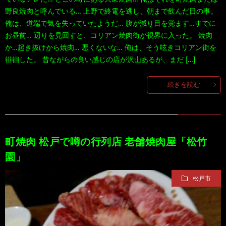
野良焼肉と呼んでいる… 上野で終電を逃し、朝まで飲んだ日の事。
俺は、道端で気を失っていたようだ… 腹が減り目を覚ます…すでに
お昼前… 辺りを見回すと、コリアン焼肉街が視界に入った。 焼肉
か…起き抜けから焼肉… 悪くないな… 俺は、そう呟きコリアン街を
徘徊した。 昔ながらの良い感じの店が沢山あるが、まだ […]
続きを読む
町焼肉 松戸で噂の行列店 老舗焼肉屋「松竹
園」
松戸市