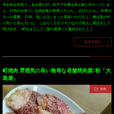
求め街を彷徨う… ある雨の日… 松戸で仕事を終え駅に向かっている
と、行列が出来ている焼肉屋が視界に入った。 古びたビル。 年季の
入った暖簾。 行列… 気になる…きっと美味いのだろう… 俺は気が付
く列へと並んでいた。 しばらくかかりそうなので知人に電話をして
呼び出す。 40分ほどして二階の座席へと案内された […]
続きを読む
町焼肉 雰囲気の良い無骨な老舗焼肉屋/柏「大
黒屋」
柏市