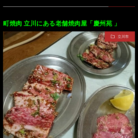
町焼肉 立川にある老舗焼肉屋「慶州苑 」
立川市