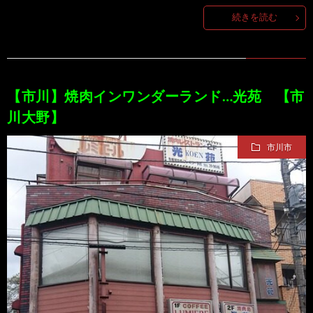
続きを読む
100
ト
す
作
な
す
【市川】焼肉インワンダーランド…光苑 【市
品
ど…
め
川大野】
の
市川市
本