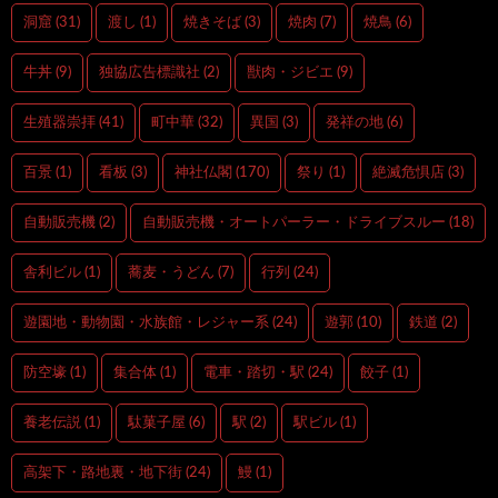
洞窟
(31)
渡し
(1)
焼きそば
(3)
焼肉
(7)
焼鳥
(6)
牛丼
(9)
独協広告標識社
(2)
獣肉・ジビエ
(9)
生殖器崇拝
(41)
町中華
(32)
異国
(3)
発祥の地
(6)
百景
(1)
看板
(3)
神社仏閣
(170)
祭り
(1)
絶滅危惧店
(3)
自動販売機
(2)
自動販売機・オートパーラー・ドライブスルー
(18)
舎利ビル
(1)
蕎麦・うどん
(7)
行列
(24)
遊園地・動物園・水族館・レジャー系
(24)
遊郭
(10)
鉄道
(2)
防空壕
(1)
集合体
(1)
電車・踏切・駅
(24)
餃子
(1)
養老伝説
(1)
駄菓子屋
(6)
駅
(2)
駅ビル
(1)
高架下・路地裏・地下街
(24)
鰻
(1)