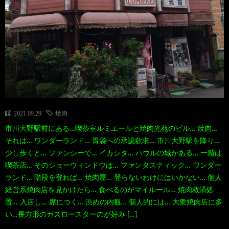
2021.09.29
焼肉
市川大野駅前にある…喫茶室ルミエールと焼肉光苑のビル… 焼肉…
それは… ワンダーランド… 胃袋への承認欲求… 市川大野駅を降り…
少し歩くと… ファンシーで… イカシタ… ハウルの城がある… 一階は
喫茶店… そのショーウィンドウは… ファンタスティック… ワンダー
ランド… 階段を登れば… 焼肉屋… 登らないわけにはいかない… 個人
経営系焼肉店を見かけたら… 食べるのがマイルール… 焼肉救済処
置… 入店し… 席につく… 渋めの内観… 個人的には… 大衆焼肉店に多
い…長方形のガスロースターのが好み […]