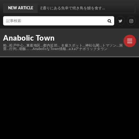
産通りにある魚幸で焼き鳥を鰻を食す…
NEW ARTICLE
Anabolic Town
柏…松戸中心…東葛地区…都内近郊… Ｂ級スポット…神社仏閣…トマソン…洞
窟…行列…朝飯… …AnabolicなTown情報…a.kaアナボリックタウン
Ｍ
elt
Anabo
Town
本
Anabo
棚
MAP
Anabo