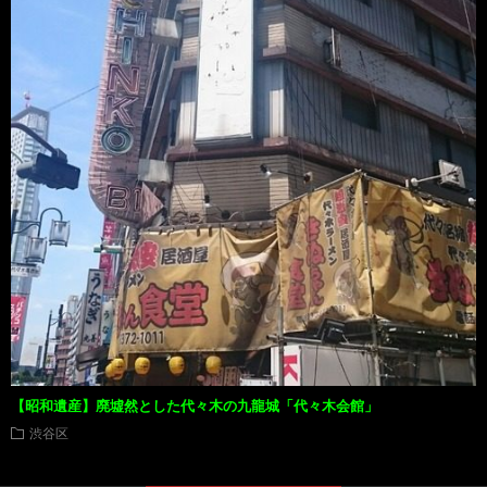
【昭和遺産】廃墟然とした代々木の九龍城「代々木会館」
渋谷区