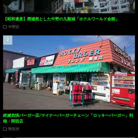
【昭和遺産】廃墟然とした中野の九龍城「ホテルワールド会館」
中野区
絶滅危惧バーガー店/マイナーバーガーチェーン「ロッキーバーガー」利
根・関宿店
野田市