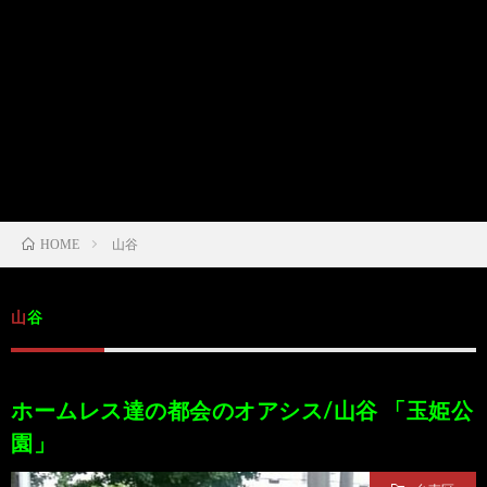
/
ま
本
Anabo
お
で
棚/
本
お
す
行
珍
棚/
問
運
す
っ
ス
実
合
営
HOME
山谷
め
た
ポ
在
せ
者
の
穴
ッ
の
情
山谷
完
や
ト/
店
報
ホームレス達の都会のオアシス/山谷 「玉姫公
結
Ｂ
Ｂ
が
園」
し
級
級
出