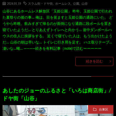
2024.01.19
スラム街・ドヤ街
,
ホームレス
,
公園
,
山谷
100
ト
す
山谷にあるホームレス解放区「玉姫公園」 昨年、玉姫公園で行われ
た夏祭りの後の事… 俺は、目を覚ますと玉姫公園の通路にいた。 ど
作
な
す
うやら昨晩、飲みすぎて帰るのが面倒になり通路に段ボールを置き
寝ていたようだ… とりあえずトイレへと向かう… 途中ダンボールハ
ウスの住人に挨拶をする。 近くで寝ていた人は、もう出かけたよう
品
ど…
め
だ… 山谷の朝は早いな… トイレに行き用を足す。 ハエ取りテープ…
凄いな…蠅… ――――続きを有料記事（note)で読むーーーーー
の
続きを読む
本
あしたのジョーのふるさと「いろは商店街」/
ドヤ街「山谷」
台東区