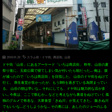
2018.01.20
スラム街・ドヤ街
,
商店街
,
山谷
ドヤ街「山谷」にあるアーケード「いろは商店街」 昨年、山谷の夏
祭り後に、玉姫公園で寝てしまい気が付いたら朝だった… 俺は、腹
が減ったので「いろは商店街」を目指した。 山谷のドヤ街をぬけて
行く。 厚生食堂が良かったが、もう8時を過ぎている為閉まってい
る。 山谷の朝は早いな… それにしても、ドヤ街は魅力的な店が多
い… 今夜は、ここで飲むか… などと考えながら裏道をぬけていく 孤
独のグルメで有名な、大衆食堂「きぬ川」が見えてきた。 飯きぬ川
でもいいな…どうしようかな… その奥には、あしたのジョーのふる