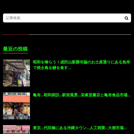
最近の投稿
昭和を喰らう！成田山新勝寺脇のお土産通りにある魚幸
で焼き鳥を鰻を食す…
亀有…昭和探訪…駅前風景…栄眞堂書店と亀有食品市場…
東京…代田橋にある沖縄タウン…人工洞窟…大都市場…