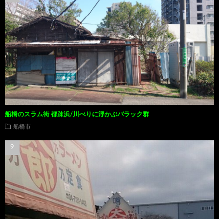
船橋のスラム街 都疎浜/川べりに浮かぶバラック群
船橋市