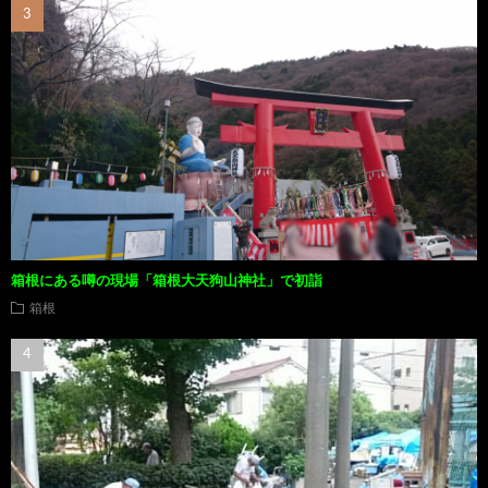
箱根にある噂の現場「箱根大天狗山神社」で初詣
箱根