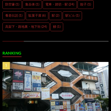
防空壕
(1)
集合体
(1)
電車・踏切・駅
(24)
餃子
(1)
養老伝説
(1)
駄菓子屋
(6)
駅
(2)
駅ビル
(1)
高架下・路地裏・地下街
(24)
鰻
(1)
RANKING