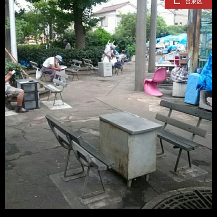
台東区
て
ス
ス
て
い
ポ
ポ
く
る
ッ
ッ
る
漫
ト・
ト
グ
画
珍
好
ル
珠
ス
き
メ
玉
ポ
に
漫
の
ッ
お
画