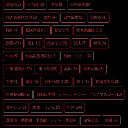
建築
(53)
弁当屋
(8)
恐竜
(3)
戦争遺跡
(5)
招き猫発祥の地
(3)
旅館
(4)
日本最古
(1)
昆虫食
(1)
昭和
(1)
昼飲界隈
(13)
朝食
(17)
梵寿綱建築
(11)
洞窟
(31)
渡し
(1)
焼きそば
(3)
焼肉
(7)
焼鳥
(6)
牛丼
(9)
独協広告標識社
(2)
獣肉・ジビエ
(9)
生殖器崇拝
(41)
町中華
(32)
異国
(3)
発祥の地
(6)
百景
(1)
看板
(3)
神社仏閣
(170)
祭り
(1)
絶滅危惧店
(3)
自動販売機
(2)
自動販売機・オートパーラー・ドライブスルー
(18)
舎利ビル
(1)
蕎麦・うどん
(7)
行列
(24)
遊園地・動物園・水族館・レジャー系
(24)
遊郭
(10)
鉄道
(2)