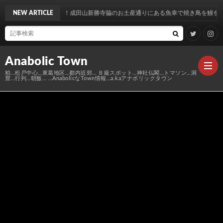
を喰らう！成田山新勝寺脇のお土産通りにある魚幸で焼き鳥を鰻を食す…
NEW ARTICLE
Anabolic Town
柏…松戸中心…東葛地区…都内近郊… Ｂ級スポット…神社仏閣…トマソン…洞
窟…行列…朝飯… …AnabolicなTown情報…a.kaアナボリックタウン
Ｍ
elt
Anabo
Town
本
Anabo
棚
MAP
Anabo