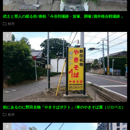
武士と罪人の眠る街/南柏「今谷刑場跡・首塚、胴塚 (酒井根合戦場跡 」
柏市
柏にあるのに野田名物「やきそばポテト」/車のやきそば屋（ジロベエ）
柏市