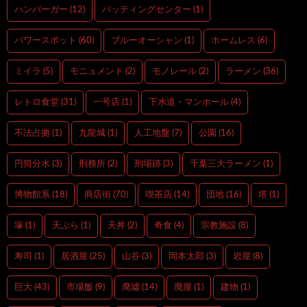
ハンバーガー
(12)
バッティングセンター
(1)
パワースポット
(60)
ブルーオーシャン
(1)
ホームレス
(6)
ミイラ
(5)
モニュメント
(2)
モノレール
(2)
ラーメン
(36)
レトロ食堂
(31)
一号店
(1)
下水道・マンホール
(4)
不法占拠
(1)
九龍城
(1)
人工地盤
(7)
公園
(16)
円筒分水
(3)
刑務所
(2)
刑場跡
(3)
千葉三大ラーメン
(1)
博物館系
(18)
商店街
(70)
喫茶店
(14)
団地
(16)
塔
(1)
塚
(1)
天ぷら
(1)
天丼
(2)
奇食
(4)
宗教施設
(8)
寿司
(1)
居酒屋
(25)
山谷
(3)
岡本太郎
(3)
岩屋
(8)
巨大
(43)
市場飯
(9)
廃墟
(14)
廃屋
(1)
建物
(1)