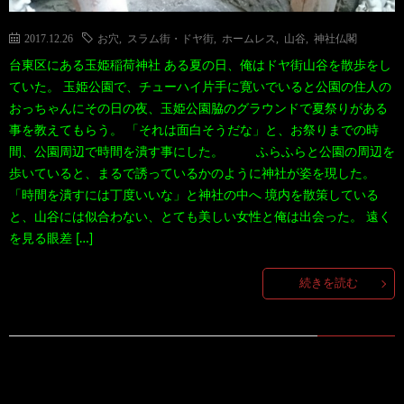
2017.12.26
お穴
,
スラム街・ドヤ街
,
ホームレス
,
山谷
,
神社仏閣
台東区にある玉姫稲荷神社 ある夏の日、俺はドヤ街山谷を散歩をし
ていた。 玉姫公園で、チューハイ片手に寛いでいると公園の住人の
おっちゃんにその日の夜、玉姫公園脇のグラウンドで夏祭りがある
事を教えてもらう。 「それは面白そうだな」と、お祭りまでの時
間、公園周辺で時間を潰す事にした。 ふらふらと公園の周辺を
歩いていると、まるで誘っているかのように神社が姿を現した。
「時間を潰すには丁度いいな」と神社の中へ 境内を散策している
と、山谷には似合わない、とても美しい女性と俺は出会った。 遠く
を見る眼差 […]
続きを読む