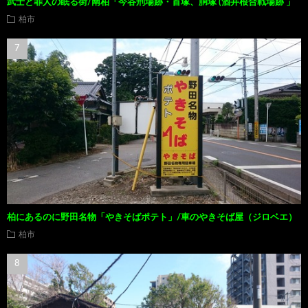
武士と罪人の眠る街/南柏「今谷刑場跡・首塚、胴塚 (酒井根合戦場跡 」
柏市
柏にあるのに野田名物「やきそばポテト」/車のやきそば屋（ジロベエ）
柏市