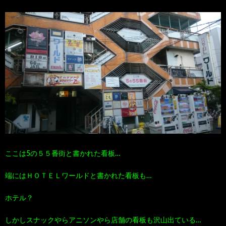
ここは5の５５番街と書かれた看板…
端にはＨＯＴＥＬワールドと書かれた看板も…
ホテル？
しかしスナックやらアニソンやら店舗の看板も沢山出ている…