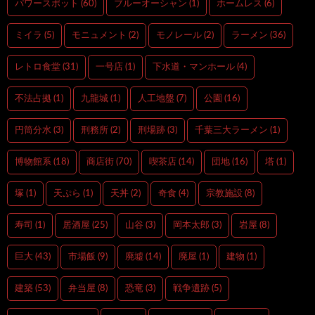
パワースポット
(60)
ブルーオーシャン
(1)
ホームレス
(6)
ミイラ
(5)
モニュメント
(2)
モノレール
(2)
ラーメン
(36)
レトロ食堂
(31)
一号店
(1)
下水道・マンホール
(4)
不法占拠
(1)
九龍城
(1)
人工地盤
(7)
公園
(16)
円筒分水
(3)
刑務所
(2)
刑場跡
(3)
千葉三大ラーメン
(1)
博物館系
(18)
商店街
(70)
喫茶店
(14)
団地
(16)
塔
(1)
塚
(1)
天ぷら
(1)
天丼
(2)
奇食
(4)
宗教施設
(8)
寿司
(1)
居酒屋
(25)
山谷
(3)
岡本太郎
(3)
岩屋
(8)
巨大
(43)
市場飯
(9)
廃墟
(14)
廃屋
(1)
建物
(1)
建築
(53)
弁当屋
(8)
恐竜
(3)
戦争遺跡
(5)