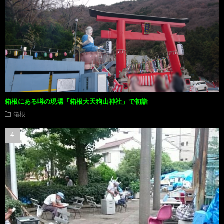
箱根にある噂の現場「箱根大天狗山神社」で初詣
箱根