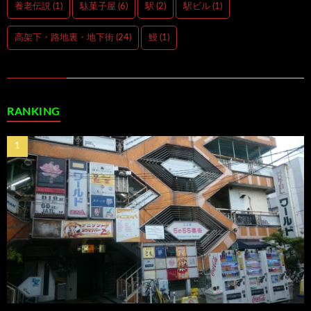
養老伝説
(1)
駄菓子屋
(6)
駅
(2)
駅ビル
(1)
高架下・路地裏・地下街
(24)
鰻
(1)
RANKING