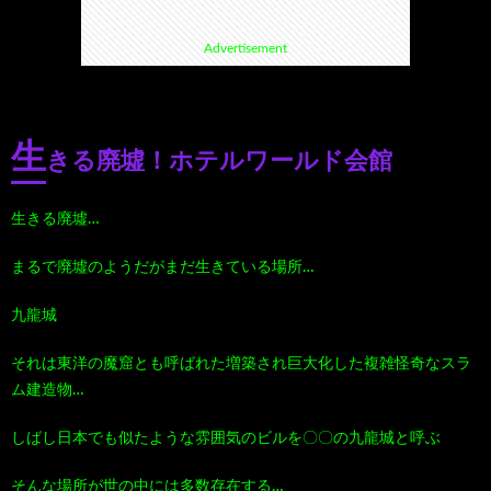
Advertisement
て
ス
ス
て
い
ポ
ポ
く
生
きる廃墟！ホテルワールド会館
る
ッ
ッ
る
生きる廃墟…
漫
ト・
ト
グ
まるで廃墟のようだがまだ生きている場所…
画
珍
好
ル
九龍城
珠
ス
き
メ
それは東洋の魔窟とも呼ばれた増築され巨大化した複雑怪奇なスラ
ム建造物…
玉
ポ
に
漫
しばし日本でも似たような雰囲気のビルを〇〇の九龍城と呼ぶ
の
ッ
お
画
そんな場所が世の中には多数存在する…