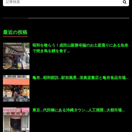
最近の投稿
昭和を喰らう！成田山新勝寺脇のお土産通りにある魚幸
で焼き鳥を鰻を食す…
亀有…昭和探訪…駅前風景…栄眞堂書店と亀有食品市場…
東京…代田橋にある沖縄タウン…人工洞窟…大都市場…