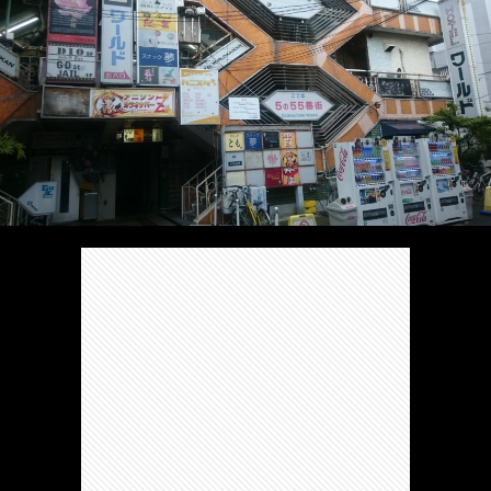
/
ま
本
Anabo
お
で
棚/
本
お
す
行
珍
棚/
問
運
す
っ
ス
実
合
営
め
た
ポ
在
せ
者
の
穴
ッ
の
情
完
や
ト/
店
報
結
Ｂ
Ｂ
が
し
級
級
出