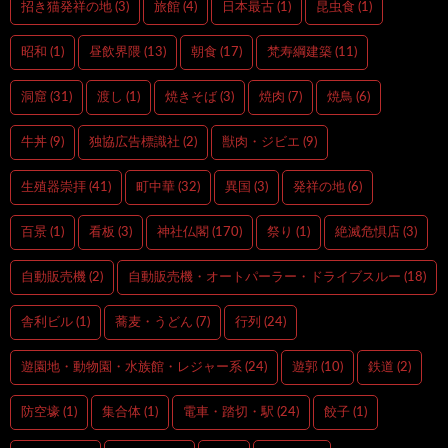
招き猫発祥の地
(3)
旅館
(4)
日本最古
(1)
昆虫食
(1)
昭和
(1)
昼飲界隈
(13)
朝食
(17)
梵寿綱建築
(11)
洞窟
(31)
渡し
(1)
焼きそば
(3)
焼肉
(7)
焼鳥
(6)
牛丼
(9)
独協広告標識社
(2)
獣肉・ジビエ
(9)
生殖器崇拝
(41)
町中華
(32)
異国
(3)
発祥の地
(6)
百景
(1)
看板
(3)
神社仏閣
(170)
祭り
(1)
絶滅危惧店
(3)
自動販売機
(2)
自動販売機・オートパーラー・ドライブスルー
(18)
舎利ビル
(1)
蕎麦・うどん
(7)
行列
(24)
遊園地・動物園・水族館・レジャー系
(24)
遊郭
(10)
鉄道
(2)
防空壕
(1)
集合体
(1)
電車・踏切・駅
(24)
餃子
(1)