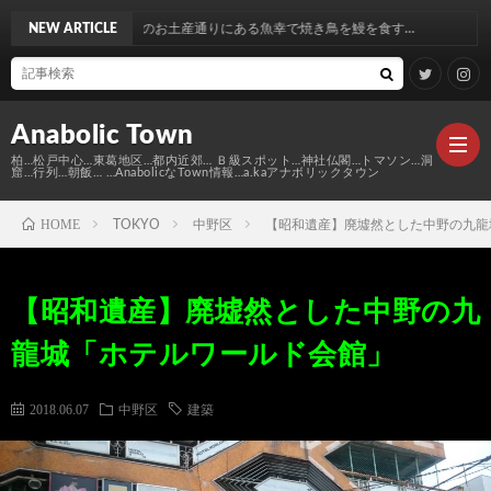
寺脇のお土産通りにある魚幸で焼き鳥を鰻を食す…
NEW ARTICLE
Anabolic Town
柏…松戸中心…東葛地区…都内近郊… Ｂ級スポット…神社仏閣…トマソン…洞
窟…行列…朝飯… …AnabolicなTown情報…a.kaアナボリックタウン
HOME
TOKYO
中野区
【昭和遺産】廃墟然とした中野の九龍
Ｍ
【昭和遺産】廃墟然とした中野の九
elt
Anabo
龍城「ホテルワールド会館」
Town
本
Anabo
2018.06.07
中野区
建築
棚
MAP
Anabo