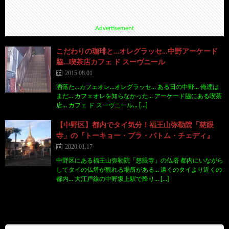
Advertisement
こだわりの珈琲と…オレグラッセ…中野アーケード
脇…喫茶店カフェ ド スーヴニール
2015.08.01
洒落た…カフェオレ…オレグラッセ… ある日の中野… 俺達は
まだ… カフェオレを知らなかった… アーケード脇にある喫茶
店… カフェ ド スーヴニール… […]
【中野区】都内でタイ気分！福王山弥勒院「慈眼
寺」の『トーキョー・プラ・パトム・チェディ』
2020.01.17
中野区にある福王山弥勒院「慈眼寺」の仏塔 都内にいながら
してタイの仏塔が観れる場所がある… 遠くのタイより近くの
都内… 大江戸線の中野坂上駅で降り… […]