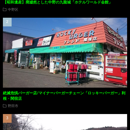
【昭和遺産】廃墟然とした中野の九龍城「ホテルワールド会館」
中野区
絶滅危惧バーガー店/マイナーバーガーチェーン「ロッキーバーガー」利
根・関宿店
野田市