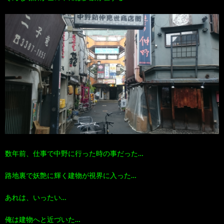
100
ト
す
作
な
す
品
ど…
め
の
本
数年前、仕事で中野に行った時の事だった…
路地裏で妖艶に輝く建物が視界に入った…
あれは、いったい…
俺は建物へと近づいた…