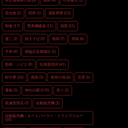
招き猫発祥の地
(3)
旅館
(4)
日本最古
(1)
昆虫食
(1)
昭和
(1)
昼飲界隈
(13)
朝食
(17)
梵寿綱建築
(11)
洞窟
(31)
渡し
(1)
焼きそば
(3)
焼肉
(7)
焼鳥
(6)
牛丼
(9)
独協広告標識社
(2)
獣肉・ジビエ
(9)
生殖器崇拝
(41)
町中華
(32)
異国
(3)
発祥の地
(6)
百景
(1)
看板
(3)
神社仏閣
(170)
祭り
(1)
絶滅危惧店
(3)
自動販売機
(2)
自動販売機・オートパーラー・ドライブスルー
(18)