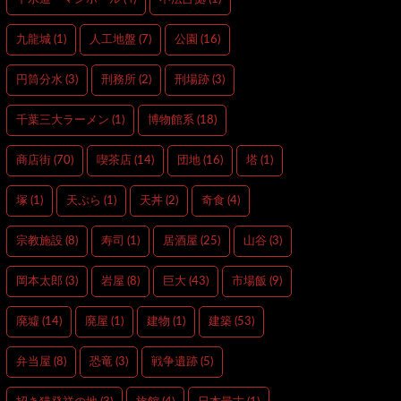
九龍城
(1)
人工地盤
(7)
公園
(16)
円筒分水
(3)
刑務所
(2)
刑場跡
(3)
千葉三大ラーメン
(1)
博物館系
(18)
商店街
(70)
喫茶店
(14)
団地
(16)
塔
(1)
塚
(1)
天ぷら
(1)
天丼
(2)
奇食
(4)
宗教施設
(8)
寿司
(1)
居酒屋
(25)
山谷
(3)
岡本太郎
(3)
岩屋
(8)
巨大
(43)
市場飯
(9)
廃墟
(14)
廃屋
(1)
建物
(1)
建築
(53)
弁当屋
(8)
恐竜
(3)
戦争遺跡
(5)