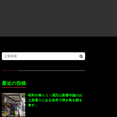
最近の投稿
昭和を喰らう！成田山新勝寺脇のお
土産通りにある魚幸で焼き鳥を鰻を
食す…