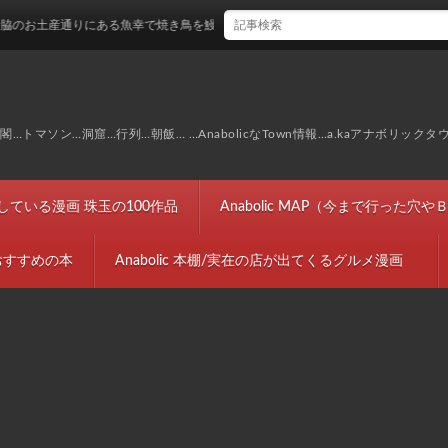
通りにある魚幸で焼き鳥を鰻を食す…
マソン…洞窟…行列…朝飯… …AnabolicなTown情報…a.kaアナボリックタ
完結している漫画 珠玉の100作品
Anabolic MAP（今まで行った
におすすめの本
Anabolic 本棚/実在の店が出てくるグルメ漫画