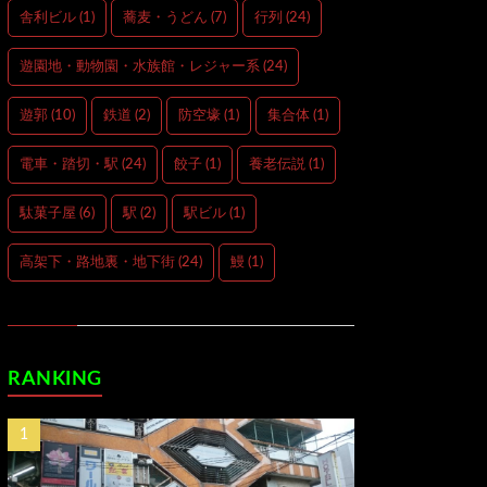
舎利ビル
(1)
蕎麦・うどん
(7)
行列
(24)
遊園地・動物園・水族館・レジャー系
(24)
遊郭
(10)
鉄道
(2)
防空壕
(1)
集合体
(1)
電車・踏切・駅
(24)
餃子
(1)
養老伝説
(1)
駄菓子屋
(6)
駅
(2)
駅ビル
(1)
高架下・路地裏・地下街
(24)
鰻
(1)
RANKING