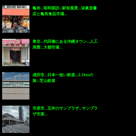
亀有…昭和探訪…駅前風景…栄眞堂書
店と亀有食品市場…
東京…代田橋にある沖縄タウン…人工
洞窟…大都市場…
成田市…日本一短い鉄道…2.2kmの
旅…芝山鉄道
市原市…五井のサンプラザ…サンプラ
ザ市原…