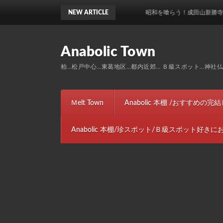
NEW ARTICLE
昭和を喰らう！成田山新勝寺脇のお土産
Anabolic Town
柏…松戸中心…東葛地区…都内近郊… Ｂ級スポット…神社仏閣…ト
Ｍelt Town
Anabolic 本棚 /おすすめの
Anabolic 本棚/珍スポット/Ｂ級スポット好き