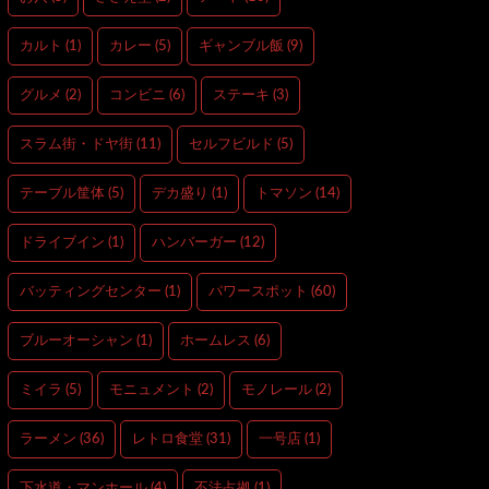
カルト
(1)
カレー
(5)
ギャンブル飯
(9)
グルメ
(2)
コンビニ
(6)
ステーキ
(3)
スラム街・ドヤ街
(11)
セルフビルド
(5)
テーブル筐体
(5)
デカ盛り
(1)
トマソン
(14)
ドライブイン
(1)
ハンバーガー
(12)
バッティングセンター
(1)
パワースポット
(60)
ブルーオーシャン
(1)
ホームレス
(6)
ミイラ
(5)
モニュメント
(2)
モノレール
(2)
ラーメン
(36)
レトロ食堂
(31)
一号店
(1)
下水道・マンホール
(4)
不法占拠
(1)