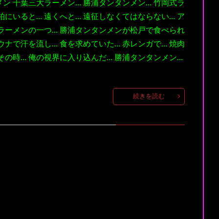
ン 千葉三大ラーメン… 勝浦タンタンメン… 竹岡式ラ
柏にいると… 遠くへと… 遠征しなくてはならない… ア
ラーメンの一つ… 勝浦タンタンメンが松戸で食べられ
ウナで汗を流し… 食を求めていた… 赤レンガで… 焼肉
 その時… 俺の視界に入り込んだ… 勝浦タンタンメン…
続きを読む