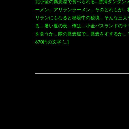
北小金の蕎麦屋で食べられる…勝浦タンタンメ
ーメン… アリランラーメン… そのどれもが… 
リランにもなると秘境中の秘境… そんな三大
る… 暑い夏の夜… 俺は… 小金バスランドのサ
を食うか… 隣の蕎麦屋で… 蕎麦をすするか…
670円の文字 […]