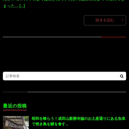
まった… […]
100
ト
す
続きを読む
作
な
す
品
ど…
め
の
本
最近の投稿
昭和を喰らう！成田山新勝寺脇のお土産通りにある魚幸
で焼き鳥を鰻を食す…