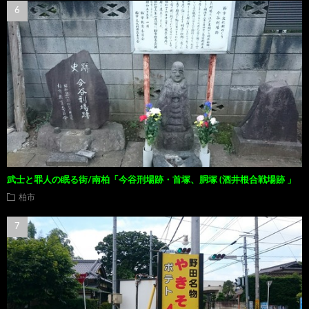
武士と罪人の眠る街/南柏「今谷刑場跡・首塚、胴塚 (酒井根合戦場跡 」
柏市