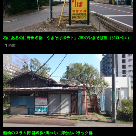
柏にあるのに野田名物「やきそばポテト」/車のやきそば屋（ジロベエ）
柏市
船橋のスラム街 都疎浜/川べりに浮かぶバラック群