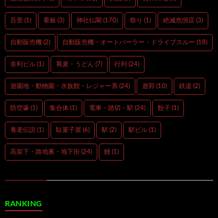
百景
(1)
看板
(3)
神社仏閣
(170)
祭り
(1)
絶滅危惧店
(3)
自動販売機
(2)
自動販売機・オートパーラー・ドライブスルー
(18)
舎利ビル
(1)
蕎麦・うどん
(7)
行列
(24)
遊園地・動物園・水族館・レジャー系
(24)
遊郭
(10)
鉄道
(2)
防空壕
(1)
集合体
(1)
電車・踏切・駅
(24)
餃子
(1)
養老伝説
(1)
駄菓子屋
(6)
駅
(2)
駅ビル
(1)
高架下・路地裏・地下街
(24)
鰻
(1)
RANKING