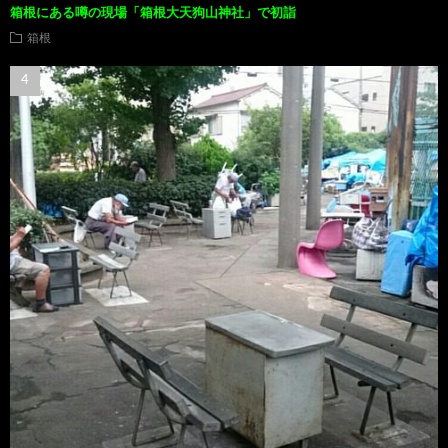
箱根にある噂の現場「箱根大天狗山神社」で初詣
箱根