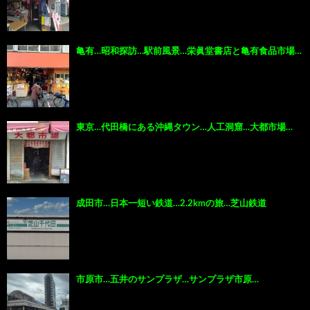
亀有…昭和探訪…駅前風景…栄眞堂書店と亀有食品市場…
東京…代田橋にある沖縄タウン…人工洞窟…大都市場…
成田市…日本一短い鉄道…2.2kmの旅…芝山鉄道
市原市…五井のサンプラザ…サンプラザ市原…