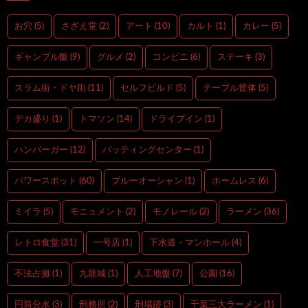
お穴
(5)
さざえ堂
(2)
アート
(10)
カルト
(1)
カレー
(5)
ギャンブル飯
(9)
グルメ
(2)
コンビニ
(6)
ステーキ
(3)
スラム街・ドヤ街
(11)
セルフビルド
(5)
テーブル筐体
(5)
デカ盛り
(1)
トマソン
(14)
ドライブイン
(1)
ハンバーガー
(12)
バッティングセンター
(1)
パワースポット
(60)
ブルーオーシャン
(1)
ホームレス
(6)
ミイラ
(5)
モニュメント
(2)
モノレール
(2)
ラーメン
(36)
レトロ食堂
(31)
一号店
(1)
下水道・マンホール
(4)
不法占拠
(1)
九龍城
(1)
人工地盤
(7)
公園
(16)
円筒分水
(3)
刑務所
(2)
刑場跡
(3)
千葉三大ラーメン
(1)