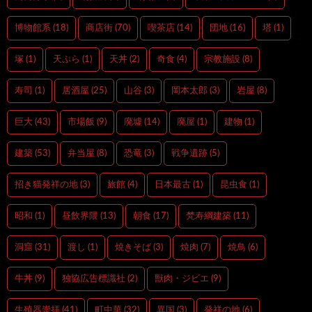
博物館系
(18)
商店街
(70)
喫茶店
(14)
団地
(16)
塔
(1)
塚
(1)
天ぷら
(1)
天丼
(2)
奇食
(4)
宗教施設
(8)
寿司
(1)
居酒屋
(25)
山谷
(3)
岡本太郎
(3)
岩屋
(8)
巨大
(43)
市場飯
(9)
廃墟
(14)
廃屋
(1)
建物
(1)
建築
(53)
弁当屋
(8)
恐竜
(3)
戦争遺跡
(5)
招き猫発祥の地
(3)
旅館
(4)
日本最古
(1)
昆虫食
(1)
昭和
(1)
昼飲界隈
(13)
朝食
(17)
梵寿綱建築
(11)
洞窟
(31)
渡し
(1)
焼きそば
(3)
焼肉
(7)
焼鳥
(6)
牛丼
(9)
独協広告標識社
(2)
獣肉・ジビエ
(9)
生殖器崇拝
(41)
町中華
(32)
異国
(3)
発祥の地
(6)