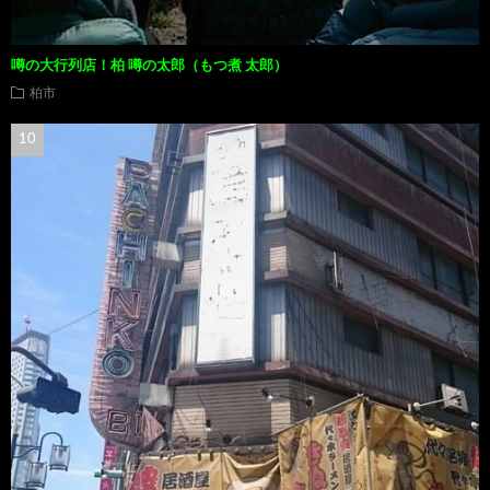
噂の大行列店！柏 噂の太郎（もつ煮 太郎）
柏市