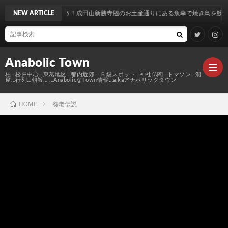
昭和を喰らう！成田山新勝寺脇のお土産通りにある魚幸で焼き鳥を鰻を食す…
NEW ARTICLE
Anabolic Town
柏…松戸中心…東葛地区…都内近郊… Ｂ級スポット…神社仏閣…トマソン…洞
窟…行列…朝飯… …AnabolicなTown情報…a.kaアナボリックタウン
HOME
養老伝説
Ｍ
elt
Anabo
Town
本
Anabo
棚
MAP
Anabo