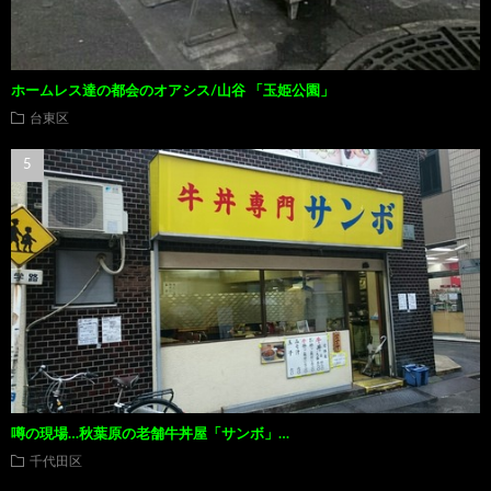
ホームレス達の都会のオアシス/山谷 「玉姫公園」
台東区
噂の現場…秋葉原の老舗牛丼屋「サンボ」…
千代田区