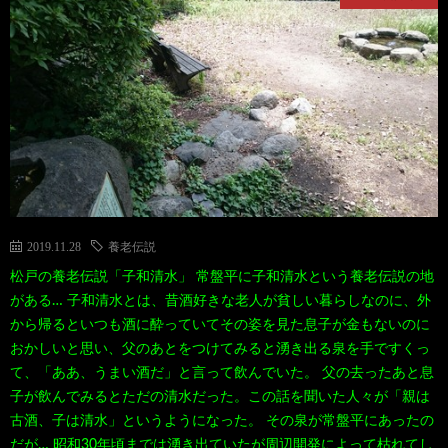
て
ス
ス
て
い
ポ
ポ
く
る
ッ
ッ
る
漫
ト・
ト
グ
2019.11.28
養老伝説
画
珍
好
ル
松戸の養老伝説「子和清水」 常盤平に子和清水という養老伝説の地
がある… 子和清水とは、昔酒好きな老人が貧しい暮らしなのに、外
珠
ス
き
メ
から帰るといつも酒に酔っていてその姿を見た息子が金もないのに
おかしいと思い、父のあとをつけてみると湧き出る泉を手ですくっ
玉
て、「ああ、うまい酒だ」と言って飲んでいた。 父の去ったあと息
ポ
に
漫
子が飲んでみるとただの清水だった。この話を聞いた人々が「親は
古酒、子は清水」というようになった。 その泉が常盤平にあったの
の
ッ
お
画
だが… 昭和30年頃までは湧き出ていたが周辺開発によって枯れてし