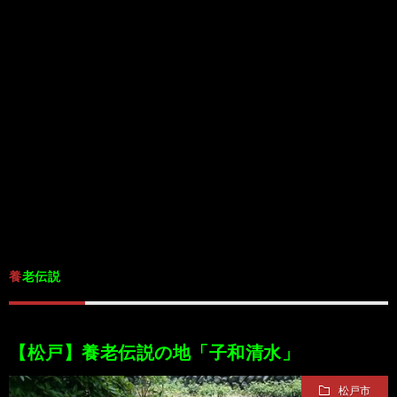
/
ま
本
Anabo
お
で
棚/
本
お
す
行
珍
棚/
問
運
す
っ
ス
実
合
営
め
た
ポ
在
せ
者
の
穴
ッ
の
情
養老伝説
完
や
ト/
店
報
結
Ｂ
Ｂ
が
【松戸】養老伝説の地「子和清水」
松戸市
し
級
級
出