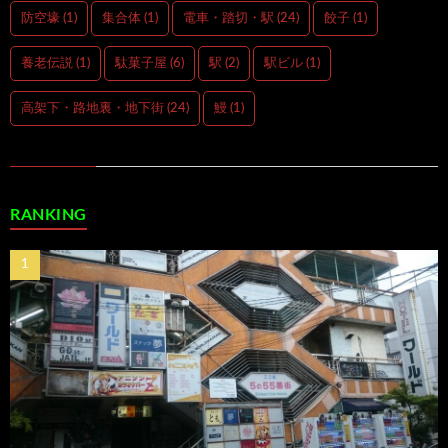
防空壕
(1)
集合体
(1)
電車・踏切・駅
(24)
餃子
(1)
養老伝説
(1)
駄菓子屋
(6)
駅
(2)
駅ビル
(1)
高架下・路地裏・地下街
(24)
鰻
(1)
RANKING