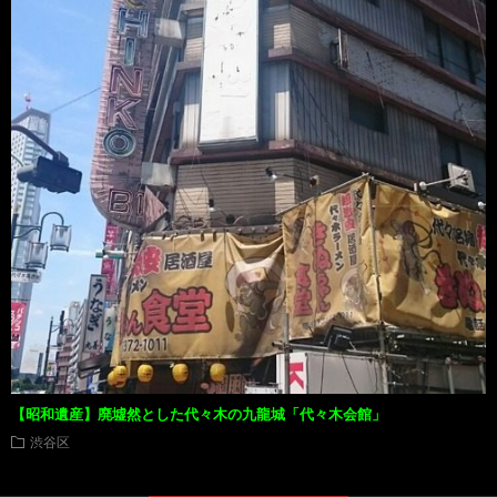
【昭和遺産】廃墟然とした代々木の九龍城「代々木会館」
渋谷区