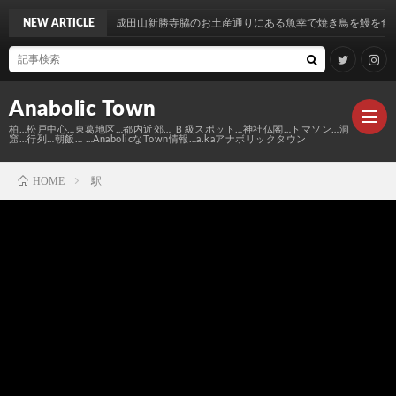
を喰らう！成田山新勝寺脇のお土産通りにある魚幸で焼き鳥を鰻を食す…
NEW ARTICLE
Anabolic Town
柏…松戸中心…東葛地区…都内近郊… Ｂ級スポット…神社仏閣…トマソン…洞
窟…行列…朝飯… …AnabolicなTown情報…a.kaアナボリックタウン
HOME
駅
Ｍ
elt
Anabo
Town
本
Anabo
棚
MAP
Anabo