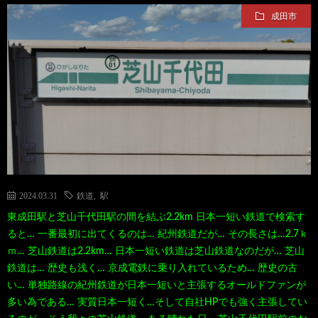
成田市
て
ス
ス
て
い
ポ
ポ
く
る
ッ
ッ
る
漫
ト・
ト
グ
画
珍
好
ル
2024.03.31
鉄道
,
駅
東成田駅と芝山千代田駅の間を結ぶ2.2km 日本一短い鉄道で検索す
珠
ス
き
メ
ると… 一番最初に出てくるのは… 紀州鉄道だが… その長さは…2.7ｋ
ｍ… 芝山鉄道は2.2km… 日本一短い鉄道は芝山鉄道なのだが… 芝山
玉
ポ
に
漫
鉄道は… 歴史も浅く… 京成電鉄に乗り入れているため… 歴史の古
い… 単独路線の紀州鉄道が日本一短いと主張するオールドファンが
の
多い為である… 実質日本一短く…そして自社HPでも強く主張してい
ッ
お
画