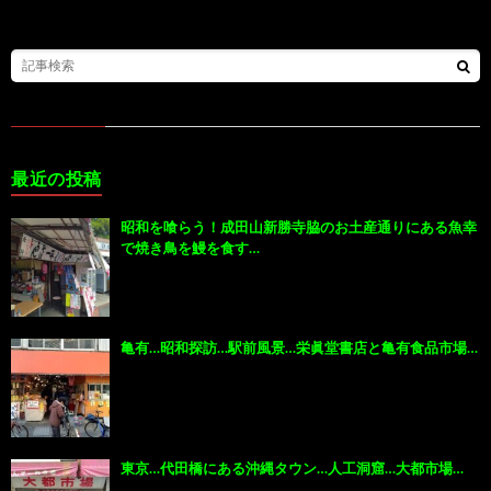
最近の投稿
昭和を喰らう！成田山新勝寺脇のお土産通りにある魚幸
で焼き鳥を鰻を食す…
亀有…昭和探訪…駅前風景…栄眞堂書店と亀有食品市場…
東京…代田橋にある沖縄タウン…人工洞窟…大都市場…