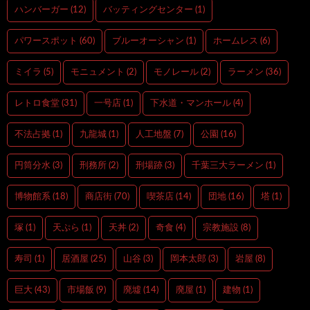
ハンバーガー
(12)
バッティングセンター
(1)
パワースポット
(60)
ブルーオーシャン
(1)
ホームレス
(6)
ミイラ
(5)
モニュメント
(2)
モノレール
(2)
ラーメン
(36)
レトロ食堂
(31)
一号店
(1)
下水道・マンホール
(4)
不法占拠
(1)
九龍城
(1)
人工地盤
(7)
公園
(16)
円筒分水
(3)
刑務所
(2)
刑場跡
(3)
千葉三大ラーメン
(1)
博物館系
(18)
商店街
(70)
喫茶店
(14)
団地
(16)
塔
(1)
塚
(1)
天ぷら
(1)
天丼
(2)
奇食
(4)
宗教施設
(8)
寿司
(1)
居酒屋
(25)
山谷
(3)
岡本太郎
(3)
岩屋
(8)
巨大
(43)
市場飯
(9)
廃墟
(14)
廃屋
(1)
建物
(1)