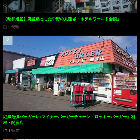
【昭和遺産】廃墟然とした中野の九龍城「ホテルワールド会館」
中野区
絶滅危惧バーガー店/マイナーバーガーチェーン「ロッキーバーガー」利
根・関宿店
野田市