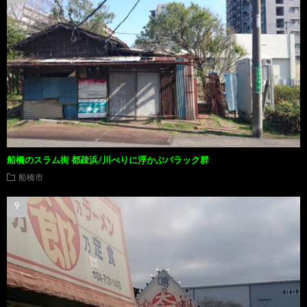
船橋のスラム街 都疎浜/川べりに浮かぶバラック群
船橋市