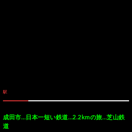
/
ま
本
Anabo
お
で
棚/
本
お
す
行
珍
棚/
問
運
す
っ
ス
実
合
営
め
た
ポ
在
せ
者
の
穴
ッ
の
情
駅
完
や
ト/
店
報
結
Ｂ
Ｂ
が
成田市…日本一短い鉄道…2.2kmの旅…芝山鉄
道
し
級
級
出