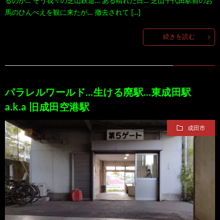
るのが… そう我々の芝山鉄道… ある晴れた日… 芝山千代田駅前のお
馬のひんべえを観に来たが… 撤去されて […]
100
ト
す
続きを読む
作
な
す
品
ど…
め
パラレルワールド…生ける廃駅…東成田駅
の
a.k.a 旧成田空港駅
本
成田市