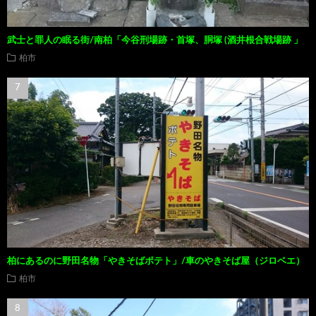
武士と罪人の眠る街/南柏「今谷刑場跡・首塚、胴塚 (酒井根合戦場跡 」
柏市
柏にあるのに野田名物「やきそばポテト」/車のやきそば屋（ジロベエ）
柏市