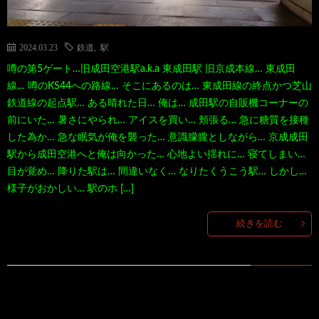
2024.03.23
鉄道
,
駅
噂の第5ゲート…旧成田空港駅a.k.a 東成田駅 旧京成本線… 東成田
線… 噂のKS44への路線… そこにあるのは… 東成田線の終点かつ芝山
鉄道線の起点駅… ある晴れた日… 俺は… 成田駅の自販機コーナーの
前にいた… 暑さにやられ… アイスを買い… 頬張る… 急に糖質を接種
した為か… 急な眠気が俺を襲った… 意識朦朧としながら… 京成成田
駅から成田空港へと俺は向かった… 心地よい揺れに… 寝てしまい…
目が覚め… 降りた駅は… 間違いなく… なりたくうこう駅… しかし…
様子がおかしい… 駅のホ […]
続きを読む