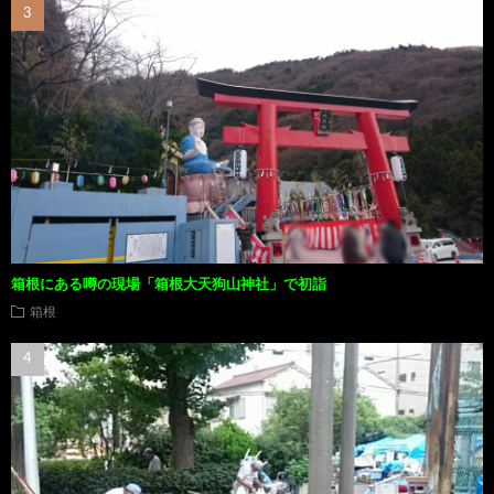
箱根にある噂の現場「箱根大天狗山神社」で初詣
箱根