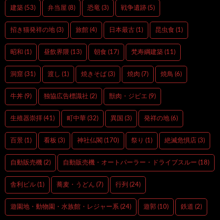
建築
(53)
弁当屋
(8)
恐竜
(3)
戦争遺跡
(5)
招き猫発祥の地
(3)
旅館
(4)
日本最古
(1)
昆虫食
(1)
昭和
(1)
昼飲界隈
(13)
朝食
(17)
梵寿綱建築
(11)
洞窟
(31)
渡し
(1)
焼きそば
(3)
焼肉
(7)
焼鳥
(6)
牛丼
(9)
独協広告標識社
(2)
獣肉・ジビエ
(9)
生殖器崇拝
(41)
町中華
(32)
異国
(3)
発祥の地
(6)
百景
(1)
看板
(3)
神社仏閣
(170)
祭り
(1)
絶滅危惧店
(3)
自動販売機
(2)
自動販売機・オートパーラー・ドライブスルー
(18)
舎利ビル
(1)
蕎麦・うどん
(7)
行列
(24)
遊園地・動物園・水族館・レジャー系
(24)
遊郭
(10)
鉄道
(2)