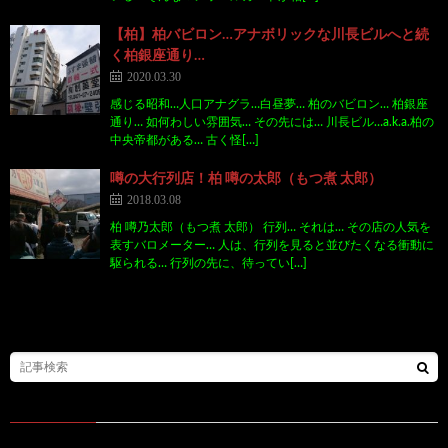
【柏】柏バビロン…アナボリックな川長ビルへと続
く柏銀座通り…
2020.03.30
感じる昭和…人口アナグラ…白昼夢… 柏のバビロン… 柏銀座
通り… 如何わしい雰囲気… その先には… 川長ビル…a.k.a.柏の
中央帝都がある… 古く怪[…]
噂の大行列店！柏 噂の太郎（もつ煮 太郎）
2018.03.08
柏 噂乃太郎（もつ煮 太郎） 行列… それは… その店の人気を
表すバロメーター… 人は、行列を見ると並びたくなる衝動に
駆られる… 行列の先に、待ってい[…]