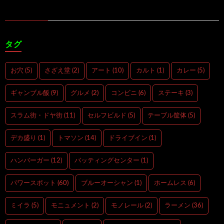
タグ
お穴
(5)
さざえ堂
(2)
アート
(10)
カルト
(1)
カレー
(5)
ギャンブル飯
(9)
グルメ
(2)
コンビニ
(6)
ステーキ
(3)
スラム街・ドヤ街
(11)
セルフビルド
(5)
テーブル筐体
(5)
デカ盛り
(1)
トマソン
(14)
ドライブイン
(1)
ハンバーガー
(12)
バッティングセンター
(1)
パワースポット
(60)
ブルーオーシャン
(1)
ホームレス
(6)
ミイラ
(5)
モニュメント
(2)
モノレール
(2)
ラーメン
(36)