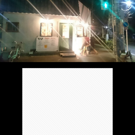
/
ま
本
Anabo
お
で
棚/
本
お
す
行
珍
棚/
問
運
す
っ
ス
実
合
営
め
た
ポ
在
せ
者
の
穴
ッ
の
情
完
や
ト/
店
報
結
Ｂ
Ｂ
が
し
級
級
出