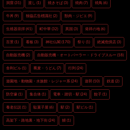
洞窟
(31)
渡し
(1)
焼きそば
(3)
焼肉
(7)
焼鳥
(6)
牛丼
(9)
独協広告標識社
(2)
獣肉・ジビエ
(9)
生殖器崇拝
(41)
町中華
(32)
異国
(3)
発祥の地
(6)
百景
(1)
看板
(3)
神社仏閣
(170)
祭り
(1)
絶滅危惧店
(3)
自動販売機
(2)
自動販売機・オートパーラー・ドライブスルー
(18)
舎利ビル
(1)
蕎麦・うどん
(7)
行列
(24)
遊園地・動物園・水族館・レジャー系
(24)
遊郭
(10)
鉄道
(2)
防空壕
(1)
集合体
(1)
電車・踏切・駅
(24)
餃子
(1)
養老伝説
(1)
駄菓子屋
(6)
駅
(2)
駅ビル
(1)
高架下・路地裏・地下街
(24)
鰻
(1)