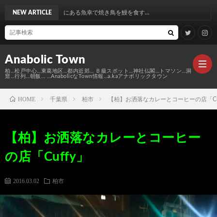
ある魚幸で焼き鳥を鰻を食す…
NEW ARTICLE
Anabolic Town
柏…松戸中心…東葛地区…都内近郊… Ｂ級スポット…神社仏閣…トマソン…洞
窟…行列…朝飯… …AnabolicなTown情報…a.kaアナボリックタウン
HOME
千葉県
柏市
【柏】お洒落なカレーとコーヒーの店「Cuf
Ｍ
【柏】お洒落なカレーとコーヒー
elt
Anabo
の店「Cuffy」
Town
本
Anabo
2016.03.02
柏市
棚
MAP
Anabo