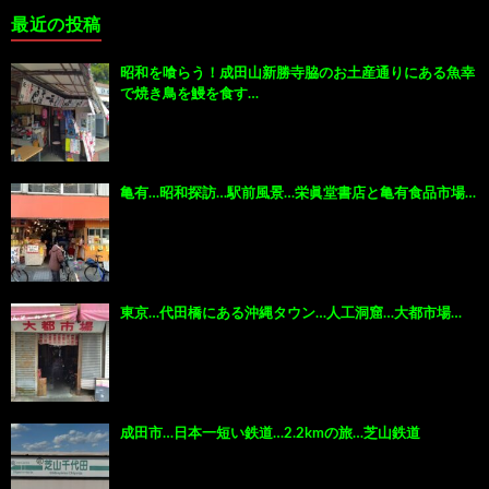
最近の投稿
昭和を喰らう！成田山新勝寺脇のお土産通りにある魚幸
で焼き鳥を鰻を食す…
亀有…昭和探訪…駅前風景…栄眞堂書店と亀有食品市場…
東京…代田橋にある沖縄タウン…人工洞窟…大都市場…
成田市…日本一短い鉄道…2.2kmの旅…芝山鉄道