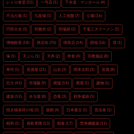
レトロ食堂
(31)
一号店
(1)
下水道・マンホール
(4)
不法占拠
(1)
九龍城
(1)
人工地盤
(7)
公園
(16)
円筒分水
(3)
刑務所
(2)
刑場跡
(3)
千葉三大ラーメン
(1)
博物館系
(18)
商店街
(70)
喫茶店
(14)
団地
(16)
塔
(1)
塚
(1)
天ぷら
(1)
天丼
(2)
奇食
(4)
宗教施設
(8)
寿司
(1)
居酒屋
(25)
山谷
(3)
岡本太郎
(3)
岩屋
(8)
巨大
(43)
市場飯
(9)
廃墟
(14)
廃屋
(1)
建物
(1)
建築
(53)
弁当屋
(8)
恐竜
(3)
戦争遺跡
(5)
招き猫発祥の地
(3)
旅館
(4)
日本最古
(1)
昆虫食
(1)
昭和
(1)
昼飲界隈
(13)
朝食
(17)
梵寿綱建築
(11)