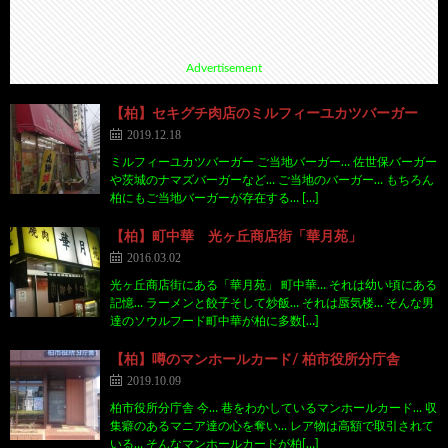
Advertisement
【柏】セキグチ肉店のミルフィーユカツバーガー
2019.12.18
ミルフィーユカツバーガー ご当地バーガー… 佐世保バーガー
や茨城のナマズバーガーなど… ご当地のバーガー… もちろん
柏にもご当地バーガーが存在する… […]
【柏】町中華 光ヶ丘商店街「華月苑」
2016.03.02
光ヶ丘商店街にある「華月苑」 町中華… それは幼い頃にある
記憶… ラーメンと餃子そして炒飯… それは蜃気楼… そんな男
達のソウルフード町中華が柏に多数[…]
【柏】噂のマンホールカード/ 柏市役所分庁舎
2019.10.09
柏市役所分庁舎 今… 巷をわかしているマンホールカード… 収
集癖のあるマニア達の心を奪い… レア物は高額で取引されて
いる… そんなマンホールカードが柏[…]