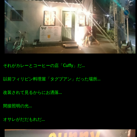
100
ト
す
作
な
す
品
ど…
め
の
それがカレーとコーヒーの店「Cuffy」だ…
本
以前フィリピン料理屋「タグプアン」だった場所…
改装されて見るからにお洒落…
間接照明の光…
オサレがだだもれだ…