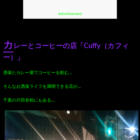
Advertisement
て
ス
ス
て
い
ポ
ポ
く
カ
レーとコーヒーの店「Cuffy（カフィ
る
ッ
ッ
る
ー）」
漫
ト・
ト
グ
洒落たカレー屋でコーヒーを飲む…
画
珍
好
ル
そんなお洒落ライフを満喫できる店が…
珠
ス
き
千葉の片田舎柏にもある…
メ
玉
ポ
に
漫
の
ッ
お
画