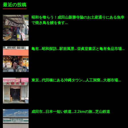
最近の投稿
昭和を喰らう！成田山新勝寺脇のお土産通りにある魚幸
で焼き鳥を鰻を食す…
亀有…昭和探訪…駅前風景…栄眞堂書店と亀有食品市場…
東京…代田橋にある沖縄タウン…人工洞窟…大都市場…
成田市…日本一短い鉄道…2.2kmの旅…芝山鉄道