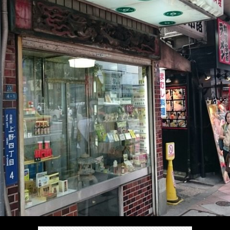
/
ま
本
Anabo
お
で
棚/
本
お
す
行
珍
棚/
問
運
す
っ
ス
実
合
営
め
た
ポ
在
せ
者
の
穴
ッ
の
情
完
や
ト/
店
報
結
Ｂ
Ｂ
が
し
級
級
出