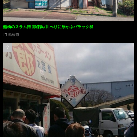
船橋のスラム街 都疎浜/川べりに浮かぶバラック群
船橋市