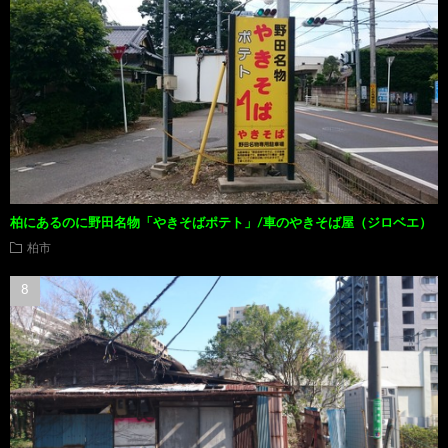
柏にあるのに野田名物「やきそばポテト」/車のやきそば屋（ジロベエ）
柏市