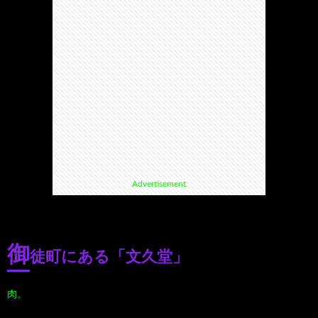
て
ス
ス
て
い
ポ
ポ
く
る
ッ
ッ
る
漫
ト・
ト
グ
Advertisement
画
珍
好
ル
珠
ス
き
メ
御
徒町にある「文久堂」
玉
ポ
に
漫
肉。
の
ッ
お
画