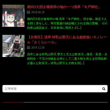
都内3大招き猫発祥の地の一つ浅草「今戸神社」
2018.06.19
都内3大招き猫発祥の地 浅草「今戸神社」 招き猫… 前足で人
を招く形をした、商売繁盛の縁起物とされる猫の置物。 その
由来は諸説あり、日本各地に発祥とさ[…]
【台東区】浅草 待乳山聖天にある超絶短いモノレー
ル「さくらレール」
2019.12.28
浅草にある待乳山聖天 聖天と言えば歓喜天… 除災・富貴・夫
婦和合・子宝の功徳ある神として二股大根を供える民間信仰
が盛んな歓喜天… 待乳山聖天も大根を供[…]