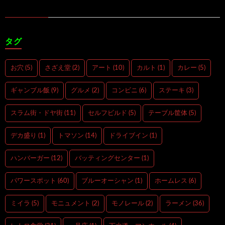
タグ
お穴
(5)
さざえ堂
(2)
アート
(10)
カルト
(1)
カレー
(5)
ギャンブル飯
(9)
グルメ
(2)
コンビニ
(6)
ステーキ
(3)
スラム街・ドヤ街
(11)
セルフビルド
(5)
テーブル筐体
(5)
デカ盛り
(1)
トマソン
(14)
ドライブイン
(1)
ハンバーガー
(12)
バッティングセンター
(1)
パワースポット
(60)
ブルーオーシャン
(1)
ホームレス
(6)
ミイラ
(5)
モニュメント
(2)
モノレール
(2)
ラーメン
(36)