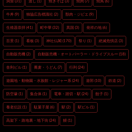
洞窟
(31)
渡し
(1)
焼きそば
(3)
焼肉
(7)
焼鳥
(6)
牛丼
(9)
独協広告標識社
(2)
獣肉・ジビエ
(9)
生殖器崇拝
(41)
町中華
(32)
異国
(3)
発祥の地
(6)
百景
(1)
看板
(3)
神社仏閣
(170)
祭り
(1)
絶滅危惧店
(3)
自動販売機
(2)
自動販売機・オートパーラー・ドライブスルー
(18)
舎利ビル
(1)
蕎麦・うどん
(7)
行列
(24)
遊園地・動物園・水族館・レジャー系
(24)
遊郭
(10)
鉄道
(2)
防空壕
(1)
集合体
(1)
電車・踏切・駅
(24)
餃子
(1)
養老伝説
(1)
駄菓子屋
(6)
駅
(2)
駅ビル
(1)
高架下・路地裏・地下街
(24)
鰻
(1)