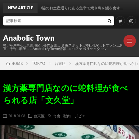
寺脇のお土産通りにある魚幸で焼き鳥を鰻を食す…
NEW ARTICLE
Anabolic Town
柏…松戸中心…東葛地区…都内近郊… Ｂ級スポット…神社仏閣…トマソン…洞
窟…行列…朝飯… …AnabolicなTown情報…a.kaアナボリックタウン
HOME
TOKYO
台東区
漢方薬専門店なのに蛇料理が食べられ
Ｍ
漢方薬専門店なのに蛇料理が食べ
elt
Anabo
られる店「文久堂」
Town
本
Anabo
2018.01.08
台東区
奇食
,
獣肉・ジビエ
棚
MAP
Anabo