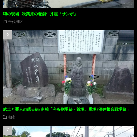
噂の現場…秋葉原の老舗牛丼屋「サンボ」…
千代田区
武士と罪人の眠る街/南柏「今谷刑場跡・首塚、胴塚 (酒井根合戦場跡 」
柏市