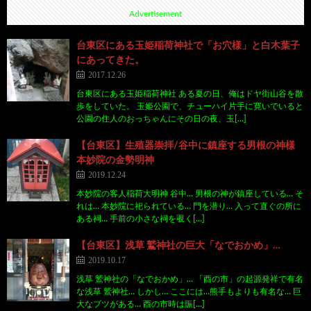
Advertisement
台東区にある玉姫稲荷神社で「お穴様」と白木葉子
にあってきた。
2017.12.26
台東区にある玉姫稲荷神社 ある夏の日、俺はドヤ街山谷を散
歩をしていた。 玉姫公園で、チューハイ片手に寛いでいると
公園の住人のおっちゃんにその日の夜、玉[…]
【台東区】生殖器崇拝/谷中に鎮座する男根の神様
本妙院の金勢明神
2019.12.24
本妙院の客人稲荷大明神 谷中… 男根の神が鎮座している… そ
れは… 本妙院に祀られている… 門を潜り… 入って直ぐの所に
ある祠… 手前の小さな祠を覗く[…]
【台東区】浅草 鷲神社の巨大「なでおかめ」…
2019.10.17
浅草 鷲神社の「なでおかめ」… 「酉の市」の起源発祥で有名
な浅草 鷲神社… しかし… ここには…熊手もよりも有名な… 巨
大なブツがある… 酉の市時は賑[…]