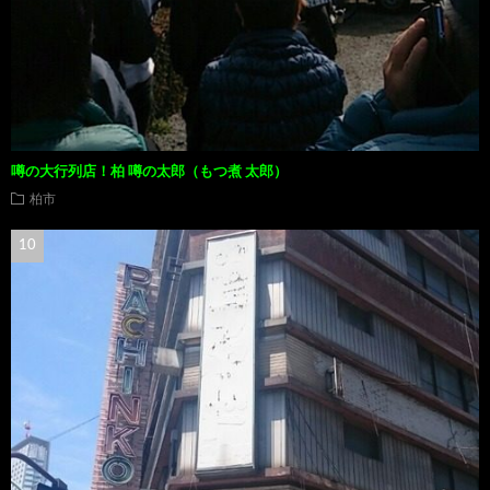
噂の大行列店！柏 噂の太郎（もつ煮 太郎）
柏市