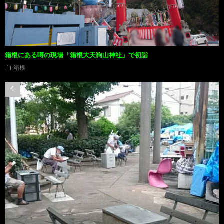
箱根にある噂の現場「箱根大天狗山神社」で初詣
箱根