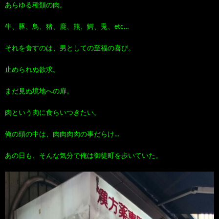
あらゆる種類の肉。
100
ト
す
牛、豚、鳥、猪、鹿、熊、鰐、兎、etc…
作
な
す
それを食すのは、男としての至福の喜び。
品
ど…
め
止められぬ欲求。
まだ見ぬ境地への扉。
の
肉という肉に食らいつきたい。
本
俺の頭の中は、肉肉肉肉の事だらけ…
あの日も、そんな気分で俺は御徒町を歩いていた。