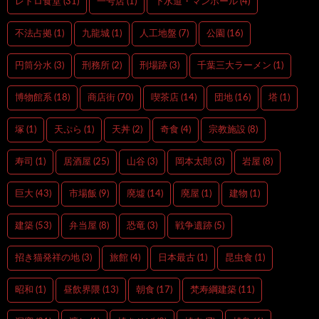
レトロ食堂
(31)
一号店
(1)
下水道・マンホール
(4)
不法占拠
(1)
九龍城
(1)
人工地盤
(7)
公園
(16)
円筒分水
(3)
刑務所
(2)
刑場跡
(3)
千葉三大ラーメン
(1)
博物館系
(18)
商店街
(70)
喫茶店
(14)
団地
(16)
塔
(1)
塚
(1)
天ぷら
(1)
天丼
(2)
奇食
(4)
宗教施設
(8)
寿司
(1)
居酒屋
(25)
山谷
(3)
岡本太郎
(3)
岩屋
(8)
巨大
(43)
市場飯
(9)
廃墟
(14)
廃屋
(1)
建物
(1)
建築
(53)
弁当屋
(8)
恐竜
(3)
戦争遺跡
(5)
招き猫発祥の地
(3)
旅館
(4)
日本最古
(1)
昆虫食
(1)
昭和
(1)
昼飲界隈
(13)
朝食
(17)
梵寿綱建築
(11)