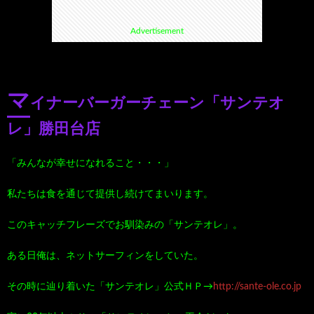
Advertisement
て
ス
ス
て
い
ポ
ポ
く
マ
イナーバーガーチェーン「サンテオ
る
ッ
ッ
る
レ」勝田台店
漫
ト・
ト
グ
「みんなが幸せになれること・・・」
画
珍
好
ル
私たちは食を通じて提供し続けてまいります。
珠
ス
き
このキャッチフレーズでお馴染みの「サンテオレ」。
メ
ある日俺は、ネットサーフィンをしていた。
玉
ポ
に
漫
その時に辿り着いた「サンテオレ」公式ＨＰ→
http://sante-ole.co.jp
の
ッ
お
画