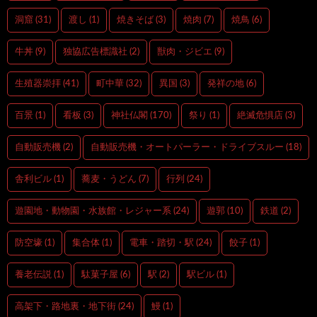
洞窟
(31)
渡し
(1)
焼きそば
(3)
焼肉
(7)
焼鳥
(6)
牛丼
(9)
独協広告標識社
(2)
獣肉・ジビエ
(9)
生殖器崇拝
(41)
町中華
(32)
異国
(3)
発祥の地
(6)
百景
(1)
看板
(3)
神社仏閣
(170)
祭り
(1)
絶滅危惧店
(3)
自動販売機
(2)
自動販売機・オートパーラー・ドライブスルー
(18)
舎利ビル
(1)
蕎麦・うどん
(7)
行列
(24)
遊園地・動物園・水族館・レジャー系
(24)
遊郭
(10)
鉄道
(2)
防空壕
(1)
集合体
(1)
電車・踏切・駅
(24)
餃子
(1)
養老伝説
(1)
駄菓子屋
(6)
駅
(2)
駅ビル
(1)
高架下・路地裏・地下街
(24)
鰻
(1)