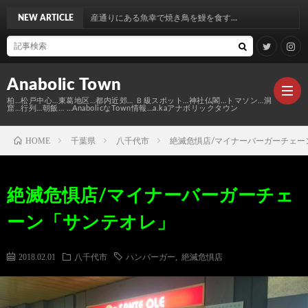
りにある魚幸で焼き鳥を鰻を食す…
NEW ARTICLE
Anabolic Town
柏…松戸中心…東葛地区…都内近郊… Ｂ級スポット…神社仏閣…トマソン…洞
窟…行列…朝飯… …AnabolicなTown情報…a.kaアナボリックタウン
HOME
千葉県
八千代市
絶滅危惧店/マイナーバーガーチェー
Ｍ
絶滅危惧店/マイナーバーガーチェ
elt
Anabo
ーン「サンテオレ」
Town
本
Anabo
2018.02.01
八千代市
ハンバーガー
,
絶滅危惧店
棚
MAP
Anabo