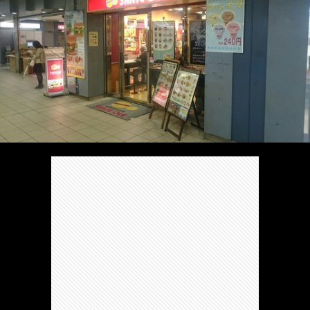
/
ま
本
Anabo
お
で
棚/
本
お
す
行
珍
棚/
問
運
す
っ
ス
実
合
営
め
た
ポ
在
せ
者
の
穴
ッ
の
情
完
や
ト/
店
報
結
Ｂ
Ｂ
が
し
級
級
出