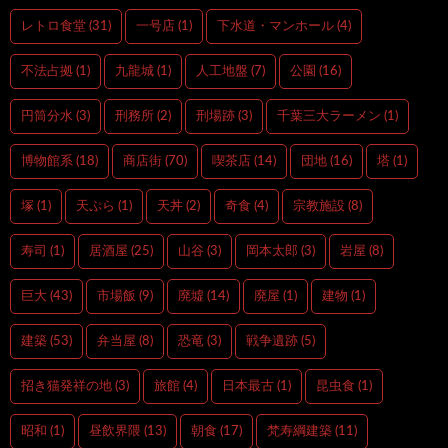
レトロ食堂
(31)
一号店
(1)
下水道・マンホール
(4)
不法占拠
(1)
九龍城
(1)
人工地盤
(7)
公園
(16)
円筒分水
(3)
刑務所
(2)
刑場跡
(3)
千葉三大ラーメン
(1)
博物館系
(18)
商店街
(70)
喫茶店
(14)
団地
(16)
塔
(1)
塚
(1)
天ぷら
(1)
天丼
(2)
奇食
(4)
宗教施設
(8)
寿司
(1)
居酒屋
(25)
山谷
(3)
岡本太郎
(3)
岩屋
(8)
巨大
(43)
市場飯
(9)
廃墟
(14)
廃屋
(1)
建物
(1)
建築
(53)
弁当屋
(8)
恐竜
(3)
戦争遺跡
(5)
招き猫発祥の地
(3)
旅館
(4)
日本最古
(1)
昆虫食
(1)
昭和
(1)
昼飲界隈
(13)
朝食
(17)
梵寿綱建築
(11)