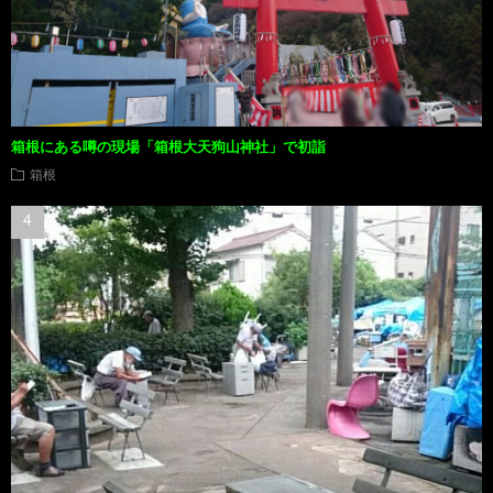
箱根にある噂の現場「箱根大天狗山神社」で初詣
箱根