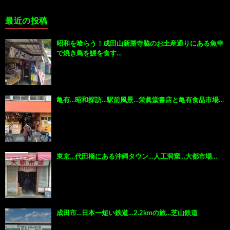
最近の投稿
昭和を喰らう！成田山新勝寺脇のお土産通りにある魚幸
で焼き鳥を鰻を食す…
亀有…昭和探訪…駅前風景…栄眞堂書店と亀有食品市場…
東京…代田橋にある沖縄タウン…人工洞窟…大都市場…
成田市…日本一短い鉄道…2.2kmの旅…芝山鉄道