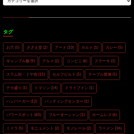
タグ
お穴
(5)
さざえ堂
(2)
アート
(10)
カルト
(1)
カレー
(5)
ギャンブル飯
(9)
グルメ
(2)
コンビニ
(6)
ステーキ
(3)
スラム街・ドヤ街
(11)
セルフビルド
(5)
テーブル筐体
(5)
デカ盛り
(1)
トマソン
(14)
ドライブイン
(1)
ハンバーガー
(12)
バッティングセンター
(1)
パワースポット
(60)
ブルーオーシャン
(1)
ホームレス
(6)
ミイラ
(5)
モニュメント
(2)
モノレール
(2)
ラーメン
(36)