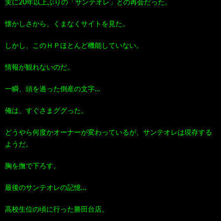
実に20年以上ぶりの「サンテオレ」との再会だった。
100
ト
す
懐かしさから、くまなくサイトを見た。
作
な
す
しかし、このＨＰほとんど機能していない。
情報が観れないのだ。
品
ど…
め
一瞬、頭を過った倒産の文字…
の
俺は、すぐさまググった。
本
どうやら何度かオーナーが変わっているが、サンテオレは現存する
ようだ。
胸を撫で下ろす。
最後のサンテオレの記憶…
高校生位の頃に行った勝田台店。