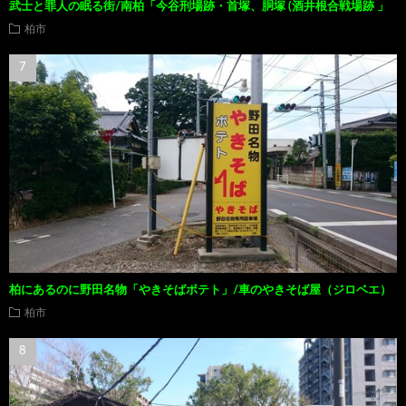
武士と罪人の眠る街/南柏「今谷刑場跡・首塚、胴塚 (酒井根合戦場跡 」
柏市
柏にあるのに野田名物「やきそばポテト」/車のやきそば屋（ジロベエ）
柏市