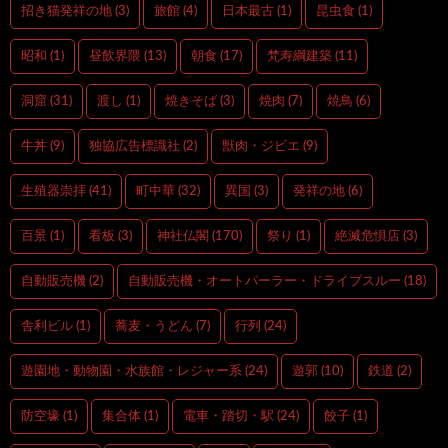
招き猫発祥の地
(3)
旅館
(4)
日本最古
(1)
昆虫食
(1)
昭和
(1)
昼飲界隈
(13)
朝食
(17)
梵寿綱建築
(11)
洞窟
(31)
渡し
(1)
焼きそば
(3)
焼肉
(7)
焼鳥
(6)
牛丼
(9)
独協広告標識社
(2)
獣肉・ジビエ
(9)
生殖器崇拝
(41)
町中華
(32)
異国
(3)
発祥の地
(6)
百景
(1)
看板
(3)
神社仏閣
(170)
祭り
(1)
絶滅危惧店
(3)
自動販売機
(2)
自動販売機・オートパーラー・ドライブスルー
(18)
舎利ビル
(1)
蕎麦・うどん
(7)
行列
(24)
遊園地・動物園・水族館・レジャー系
(24)
遊郭
(10)
鉄道
(2)
防空壕
(1)
集合体
(1)
電車・踏切・駅
(24)
餃子
(1)