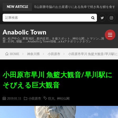
！成田山新勝寺脇のお土産通りにある魚幸で焼き鳥を鰻を食す…
NEW ARTICLE
Anabolic Town
柏…松戸中心…東葛地区…都内近郊… Ｂ級スポット…神社仏閣…トマソン…洞
窟…行列…朝飯… …AnabolicなTown情報…a.kaアナボリックタウン
HOME
神奈川県
小田原市
小田原市早川 魚籃大観音/早川駅
Ｍ
小田原市早川 魚籃大観音/早川駅に
elt
Anabo
そびえる巨大観音
Town
本
Anabo
2019.01.11
小田原市
巨大
,
神社仏閣
棚
MAP
Anabo