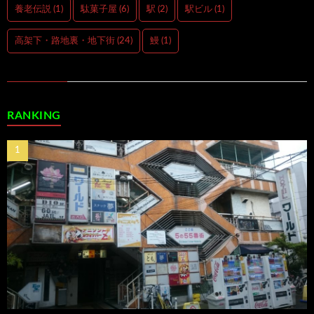
養老伝説
(1)
駄菓子屋
(6)
駅
(2)
駅ビル
(1)
高架下・路地裏・地下街
(24)
鰻
(1)
RANKING