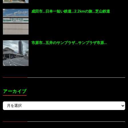
成田市…日本一短い鉄道…2.2kmの旅…芝山鉄道
市原市…五井のサンプラザ…サンプラザ市原…
アーカイブ