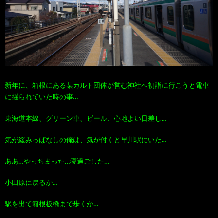
100
ト
す
作
な
す
品
ど…
め
新年に、箱根にある某カルト団体が営む神社へ初詣に行こうと電車
の
に揺られていた時の事…
東海道本線、グリーン車、ビール、心地よい日差し…
本
気が緩みっぱなしの俺は、気が付くと早川駅にいた…
ああ…やっちまった…寝過ごした…
小田原に戻るか…
駅を出て箱根板橋まで歩くか…