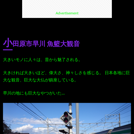
Advertisement
て
ス
ス
て
い
ポ
ポ
く
小
田原市早川 魚籃大観音
る
ッ
ッ
る
大きいモノに人々は、昔から魅了される。
漫
ト・
ト
グ
大きければ大きいほど、偉大さ、神々しさを感じる。 日本各地に巨
画
珍
好
ル
大な観音、巨大な大仏が鎮座している。
早川の地にも巨大なやつがいた…
珠
ス
き
メ
玉
ポ
に
漫
の
ッ
お
画