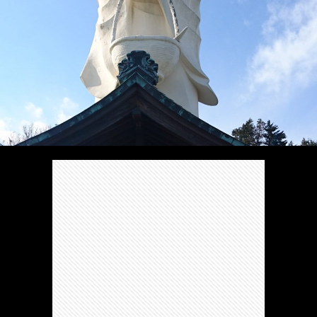
/
ま
本
Anabo
お
で
棚/
本
お
す
行
珍
棚/
問
運
す
っ
ス
実
合
営
め
た
ポ
在
せ
者
の
穴
ッ
の
情
完
や
ト/
店
報
結
Ｂ
Ｂ
が
し
級
級
出