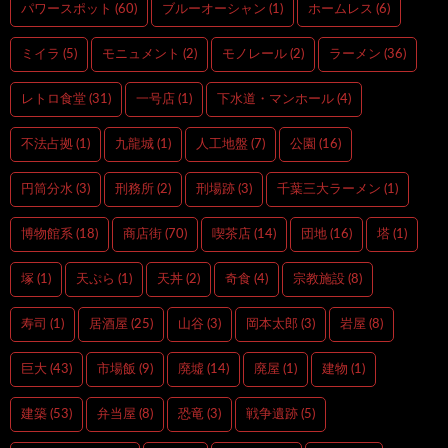
パワースポット
(60)
ブルーオーシャン
(1)
ホームレス
(6)
ミイラ
(5)
モニュメント
(2)
モノレール
(2)
ラーメン
(36)
レトロ食堂
(31)
一号店
(1)
下水道・マンホール
(4)
不法占拠
(1)
九龍城
(1)
人工地盤
(7)
公園
(16)
円筒分水
(3)
刑務所
(2)
刑場跡
(3)
千葉三大ラーメン
(1)
博物館系
(18)
商店街
(70)
喫茶店
(14)
団地
(16)
塔
(1)
塚
(1)
天ぷら
(1)
天丼
(2)
奇食
(4)
宗教施設
(8)
寿司
(1)
居酒屋
(25)
山谷
(3)
岡本太郎
(3)
岩屋
(8)
巨大
(43)
市場飯
(9)
廃墟
(14)
廃屋
(1)
建物
(1)
建築
(53)
弁当屋
(8)
恐竜
(3)
戦争遺跡
(5)