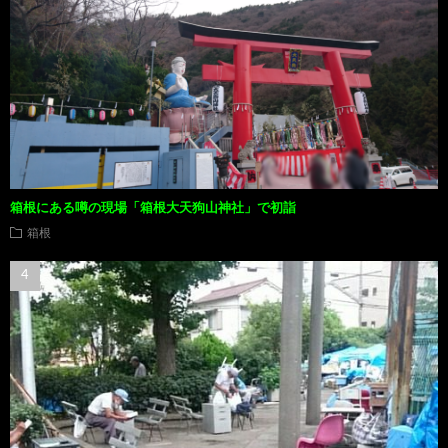
箱根にある噂の現場「箱根大天狗山神社」で初詣
箱根