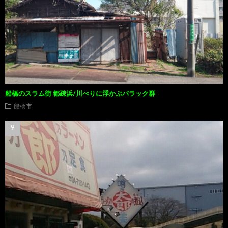
船橋のスラム街 都疎浜/川べりに浮かぶバラック群
船橋市