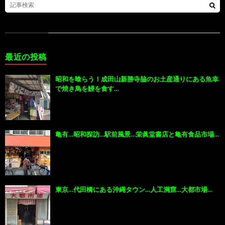
最近の投稿
昭和を喰らう！成田山新勝寺脇のお土産通りにある魚幸
で焼き鳥を鰻を食す…
亀有…昭和探訪…駅前風景…栄眞堂書店と亀有食品市場…
東京…代田橋にある沖縄タウン…人工洞窟…大都市場…