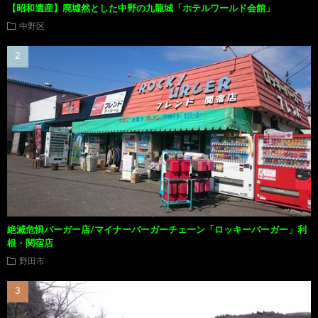
【昭和遺産】廃墟然とした中野の九龍城「ホテルワールド会館」
中野区
絶滅危惧バーガー店/マイナーバーガーチェーン「ロッキーバーガー」利
根・関宿店
野田市