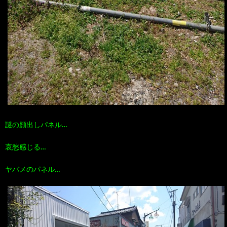
謎の顔出しパネル…
哀愁感じる…
ヤバメのパネル…