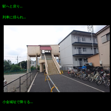
駅へと戻り…
列車に揺られ…
小金城址で降りる…