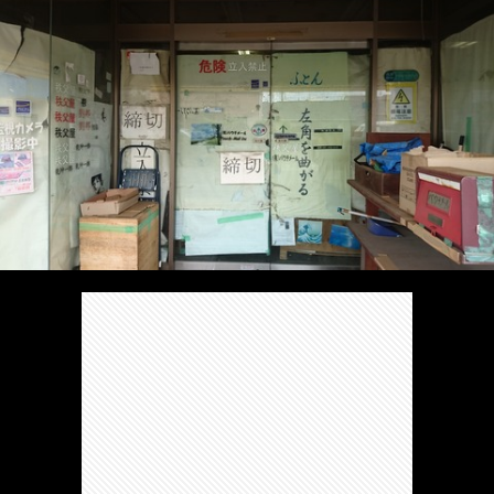
/
ま
本
Anabo
お
で
棚/
本
お
す
行
珍
棚/
問
運
す
っ
ス
実
合
営
め
た
ポ
在
せ
者
の
穴
ッ
の
情
完
や
ト/
店
報
結
Ｂ
Ｂ
が
し
級
級
出