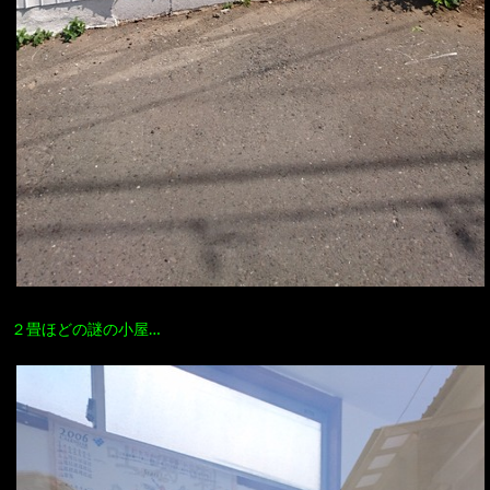
２畳ほどの謎の小屋…