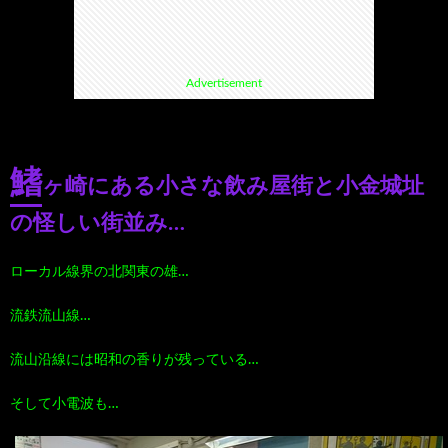
て
ス
ス
て
Advertisement
い
ポ
ポ
く
る
ッ
ッ
る
鰭
ヶ崎にある小さな飲み屋街と小金城址
漫
ト・
ト
グ
の怪しい街並み…
画
珍
好
ル
ローカル線界の北関東の雄…
流鉄流山線…
珠
ス
き
メ
流山沿線には昭和の香りが残っている…
玉
ポ
に
漫
そして小電波も…
の
ッ
お
画