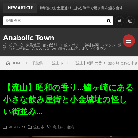
お土産通りにある魚幸で焼き鳥を鰻を食す…
NEW ARTICLE
Anabolic Town
柏…松戸中心…東葛地区…都内近郊… Ｂ級スポット…神社仏閣…トマソン…洞
窟…行列…朝飯… …AnabolicなTown情報…a.kaアナボリックタウン
HOME
千葉県
流山市
【流山】昭和の香り…鰭ヶ崎にある小さ
Ｍ
【流山】昭和の香り…鰭ヶ崎にある
elt
Anabo
小さな飲み屋街と小金城址の怪し
Town
本
Anabo
い街並み…
棚
MAP
Anabo
2019.12.23
流山市
商店街
,
建築