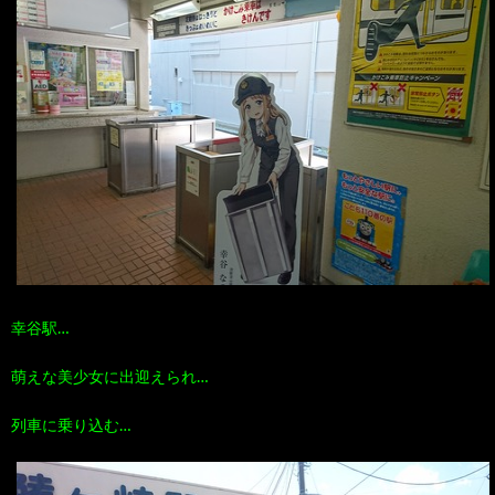
100
ト
す
作
な
す
品
ど…
め
の
本
幸谷駅…
萌えな美少女に出迎えられ…
列車に乗り込む…