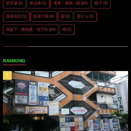
防空壕
(1)
集合体
(1)
電車・踏切・駅
(24)
餃子
(1)
養老伝説
(1)
駄菓子屋
(6)
駅
(2)
駅ビル
(1)
高架下・路地裏・地下街
(24)
鰻
(1)
RANKING