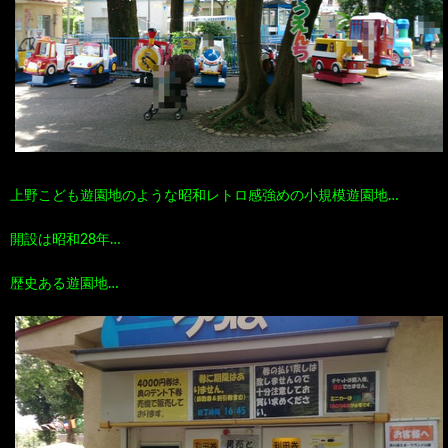
100
ト
す
作
な
す
品
ど…
め
上野こども遊園地のような昭和レトロ感強めの小規模遊園地…
の
開設は昭和28年…
本
歴史ある遊園地…