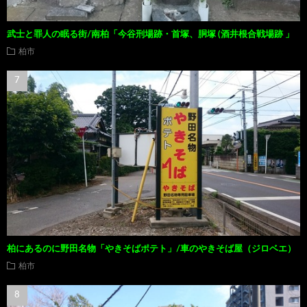
武士と罪人の眠る街/南柏「今谷刑場跡・首塚、胴塚 (酒井根合戦場跡 」
柏市
柏にあるのに野田名物「やきそばポテト」/車のやきそば屋（ジロベエ）
柏市