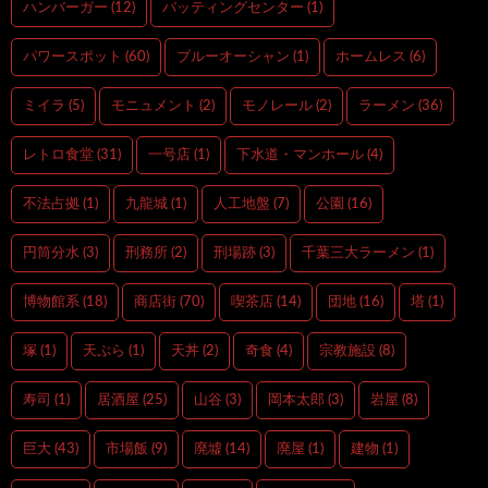
ハンバーガー
(12)
バッティングセンター
(1)
パワースポット
(60)
ブルーオーシャン
(1)
ホームレス
(6)
ミイラ
(5)
モニュメント
(2)
モノレール
(2)
ラーメン
(36)
レトロ食堂
(31)
一号店
(1)
下水道・マンホール
(4)
不法占拠
(1)
九龍城
(1)
人工地盤
(7)
公園
(16)
円筒分水
(3)
刑務所
(2)
刑場跡
(3)
千葉三大ラーメン
(1)
博物館系
(18)
商店街
(70)
喫茶店
(14)
団地
(16)
塔
(1)
塚
(1)
天ぷら
(1)
天丼
(2)
奇食
(4)
宗教施設
(8)
寿司
(1)
居酒屋
(25)
山谷
(3)
岡本太郎
(3)
岩屋
(8)
巨大
(43)
市場飯
(9)
廃墟
(14)
廃屋
(1)
建物
(1)