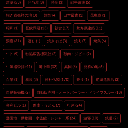
建築
(53)
弁当屋
(8)
恐竜
(3)
戦争遺跡
(5)
招き猫発祥の地
(3)
旅館
(4)
日本最古
(1)
昆虫食
(1)
昭和
(1)
昼飲界隈
(13)
朝食
(17)
梵寿綱建築
(11)
洞窟
(31)
渡し
(1)
焼きそば
(3)
焼肉
(7)
焼鳥
(6)
牛丼
(9)
独協広告標識社
(2)
獣肉・ジビエ
(9)
生殖器崇拝
(41)
町中華
(32)
異国
(3)
発祥の地
(6)
百景
(1)
看板
(3)
神社仏閣
(170)
祭り
(1)
絶滅危惧店
(3)
自動販売機
(2)
自動販売機・オートパーラー・ドライブスルー
(18)
舎利ビル
(1)
蕎麦・うどん
(7)
行列
(24)
遊園地・動物園・水族館・レジャー系
(24)
遊郭
(10)
鉄道
(2)