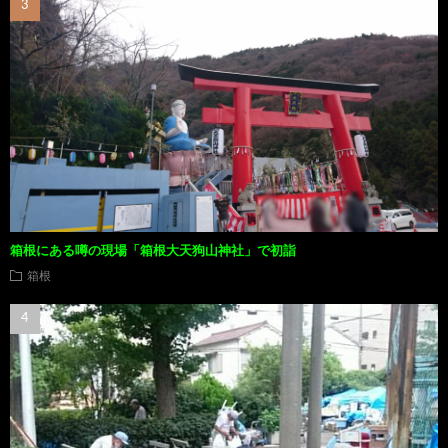
箱根にある噂の現場「箱根大天狗山神社」で初詣
箱根