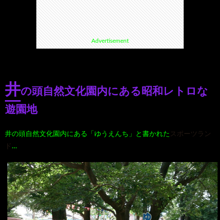
て
ス
ス
て
Advertisement
い
ポ
ポ
く
る
ッ
ッ
る
井
の頭自然文化園内にある昭和レトロな
漫
ト・
ト
グ
遊園地
画
珍
好
ル
スポーツラン
井の頭自然文化園内にある「ゆうえんち」と書かれた
ド
…
珠
ス
き
メ
玉
ポ
に
漫
の
ッ
お
画