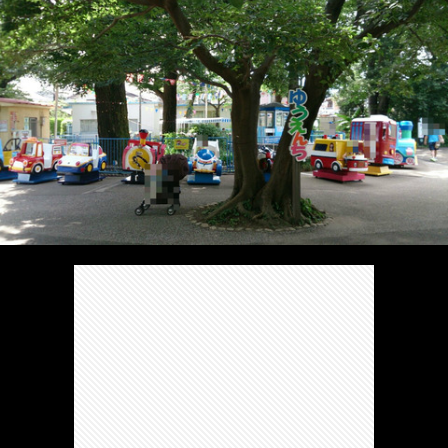
/
ま
本
Anabo
お
で
棚/
本
お
す
行
珍
棚/
問
運
す
っ
ス
実
合
営
め
た
ポ
在
せ
者
の
穴
ッ
の
情
完
や
ト/
店
報
結
Ｂ
Ｂ
が
し
級
級
出