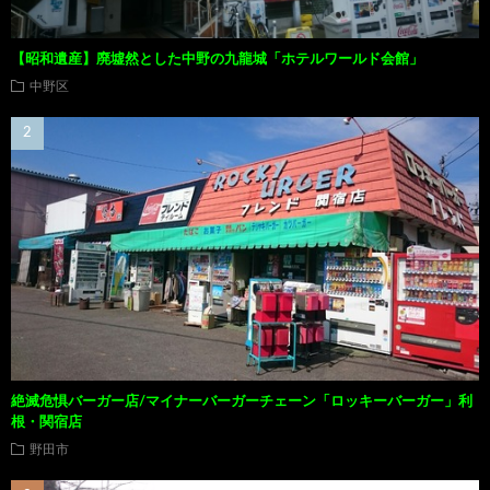
【昭和遺産】廃墟然とした中野の九龍城「ホテルワールド会館」
中野区
絶滅危惧バーガー店/マイナーバーガーチェーン「ロッキーバーガー」利
根・関宿店
野田市