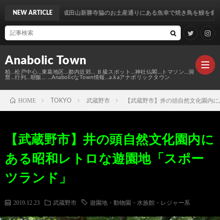
う！成田山新勝寺脇のお土産通りにある魚幸で焼き鳥を鰻を食す…
NEW ARTICLE
Anabolic Town
柏…松戸中心…東葛地区…都内近郊… Ｂ級スポット…神社仏閣…トマソン…洞
窟…行列…朝飯… …AnabolicなTown情報…a.kaアナボリックタウン
HOME
TOKYO
武蔵野市
【武蔵野市】井の頭自然文化園内に
Ｍ
【武蔵野市】井の頭自然文化園内に
elt
Anabo
ある昭和レトロな遊園地「スポー
Town
本
Anabo
ツランド」
棚
MAP
Anabo
2019.12.23
武蔵野市
遊園地・動物園・水族館・レジャー系