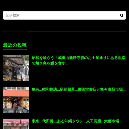
最近の投稿
昭和を喰らう！成田山新勝寺脇のお土産通りにある魚幸
で焼き鳥を鰻を食す…
亀有…昭和探訪…駅前風景…栄眞堂書店と亀有食品市場…
東京…代田橋にある沖縄タウン…人工洞窟…大都市場…