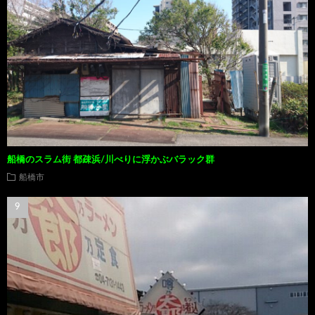
船橋のスラム街 都疎浜/川べりに浮かぶバラック群
船橋市