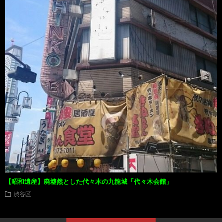
【昭和遺産】廃墟然とした代々木の九龍城「代々木会館」
渋谷区