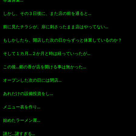
早速休業…
しかし、その３日後に、また店の前を通ると…
前に見たチラシが、扉に刺さったまま店はやってない…
もしかしたら、開店した次の日からずっと休業しているのか？
そして１カ月…２か月と時は経っていったが…
この後…郷の香が店を開ける事は無かった…
オープンした次の日には閉店…
あれだけの設備投資をし…
メニュー表を作り…
始めたラーメン屋…
謎だ…謎すぎる…