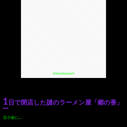
て
ス
ス
て
い
ポ
ポ
く
る
ッ
ッ
る
漫
ト・
ト
グ
Advertisement
画
珍
好
ル
珠
ス
き
メ
1
日で閉店した謎のラーメン屋「郷の香」
玉
ポ
に
漫
北小金に…
の
ッ
お
画