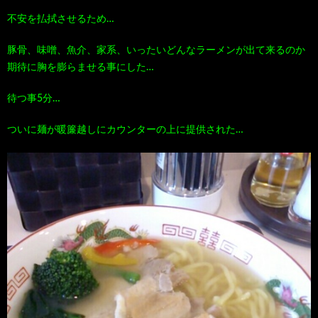
不安を払拭させるため…
豚骨、味噌、魚介、家系、いったいどんなラーメンが出て来るのか
期待に胸を膨らませる事にした…
待つ事5分…
ついに麺が暖簾越しにカウンターの上に提供された…