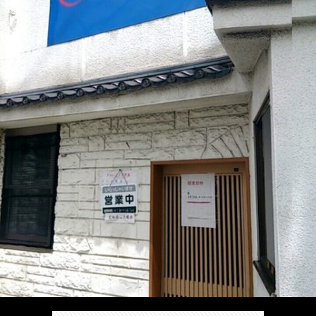
/
ま
本
Anabo
お
で
棚/
本
お
す
行
珍
棚/
問
運
す
っ
ス
実
合
営
め
た
ポ
在
せ
者
の
穴
ッ
の
情
完
や
ト/
店
報
結
Ｂ
Ｂ
が
し
級
級
出