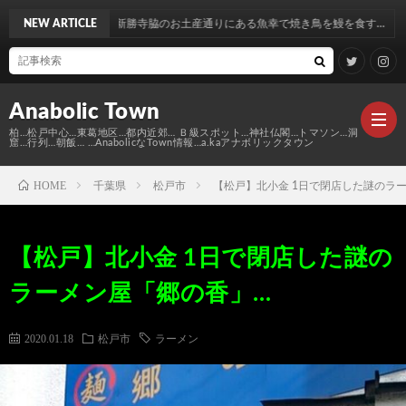
のお土産通りにある魚幸で焼き鳥を鰻を食す…
NEW ARTICLE
Anabolic Town
柏…松戸中心…東葛地区…都内近郊… Ｂ級スポット…神社仏閣…トマソン…洞
窟…行列…朝飯… …AnabolicなTown情報…a.kaアナボリックタウン
HOME
千葉県
松戸市
【松戸】北小金 1日で閉店した謎のラ
Ｍ
【松戸】北小金 1日で閉店した謎の
elt
Anabo
ラーメン屋「郷の香」…
Town
本
Anabo
2020.01.18
松戸市
ラーメン
棚
MAP
Anabo