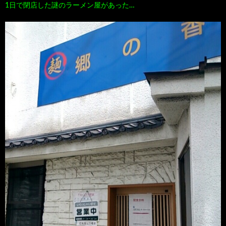
1日で閉店した謎のラーメン屋があった…
100
ト
す
作
な
す
品
ど…
め
の
本