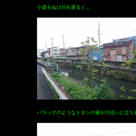
小道をぬけ川を渡ると…
バラックのようなトタンの家が川沿いに立ち