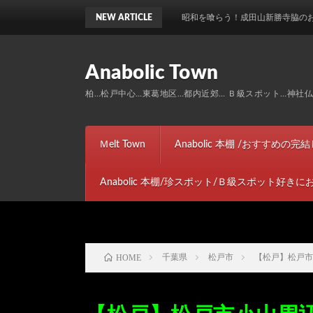
NEW ARTICLE
昭和を喰らう！成田山新勝寺脇のお土産通りにある
Anabolic Town
柏…松戸中心…東葛地区…都内近郊… Ｂ級スポット…神社仏閣…ト
Ｍelt Town
Anabolic 本棚 /おすすめの
Anabolic 本棚/珍スポット/Ｂ級スポット好き
HOME
千葉県
松戸市
【松戸】松戸市