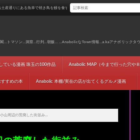
魚幸で焼き鳥を鰻を食す…
マソン…洞窟…行列…朝飯… …AnabolicなTown情報…a.kaアナボリックタ
完結している漫画 珠玉の100作品
Anabolic MAP（今まで行った
におすすめの本
Anabolic 本棚/実在の店が出てくるグルメ漫画
小山周辺の荒廃した街並み…