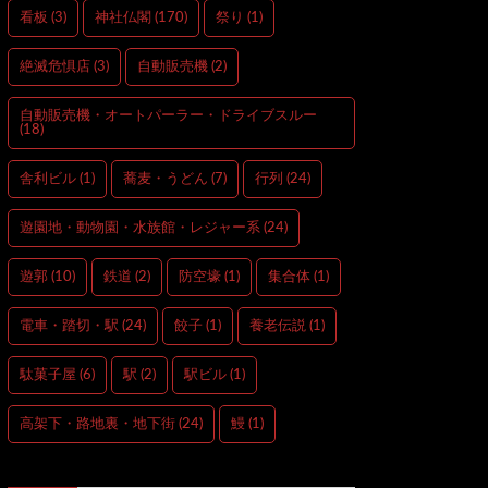
看板
(3)
神社仏閣
(170)
祭り
(1)
絶滅危惧店
(3)
自動販売機
(2)
自動販売機・オートパーラー・ドライブスルー
(18)
舎利ビル
(1)
蕎麦・うどん
(7)
行列
(24)
遊園地・動物園・水族館・レジャー系
(24)
遊郭
(10)
鉄道
(2)
防空壕
(1)
集合体
(1)
電車・踏切・駅
(24)
餃子
(1)
養老伝説
(1)
駄菓子屋
(6)
駅
(2)
駅ビル
(1)
高架下・路地裏・地下街
(24)
鰻
(1)