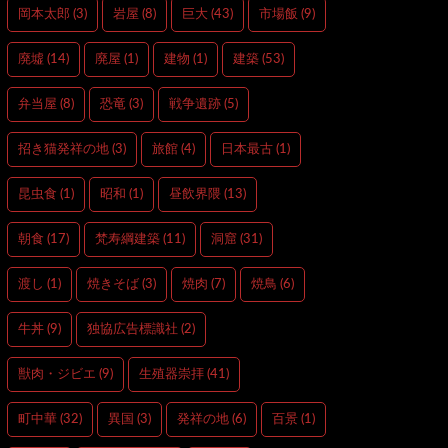
岡本太郎
(3)
岩屋
(8)
巨大
(43)
市場飯
(9)
廃墟
(14)
廃屋
(1)
建物
(1)
建築
(53)
弁当屋
(8)
恐竜
(3)
戦争遺跡
(5)
招き猫発祥の地
(3)
旅館
(4)
日本最古
(1)
昆虫食
(1)
昭和
(1)
昼飲界隈
(13)
朝食
(17)
梵寿綱建築
(11)
洞窟
(31)
渡し
(1)
焼きそば
(3)
焼肉
(7)
焼鳥
(6)
牛丼
(9)
独協広告標識社
(2)
獣肉・ジビエ
(9)
生殖器崇拝
(41)
町中華
(32)
異国
(3)
発祥の地
(6)
百景
(1)