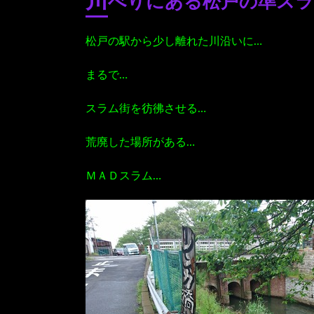
川
べりにある松戸の準スラ
松戸の駅から少し離れた川沿いに…
まるで…
スラム街を彷彿させる…
荒廃した場所がある…
ＭＡＤスラム…