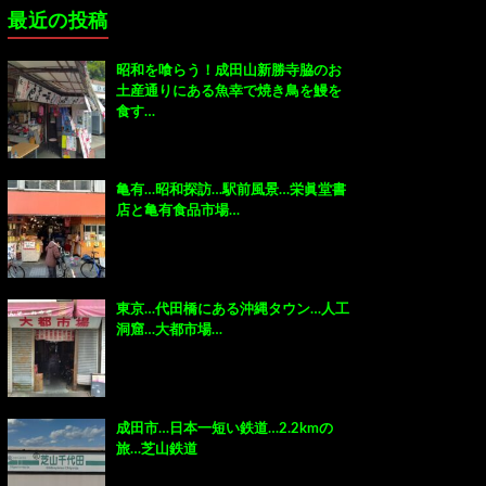
最近の投稿
昭和を喰らう！成田山新勝寺脇のお
土産通りにある魚幸で焼き鳥を鰻を
食す…
亀有…昭和探訪…駅前風景…栄眞堂書
店と亀有食品市場…
東京…代田橋にある沖縄タウン…人工
洞窟…大都市場…
成田市…日本一短い鉄道…2.2kmの
旅…芝山鉄道