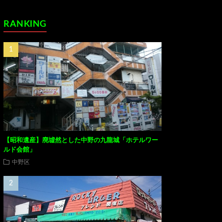
RANKING
【昭和遺産】廃墟然とした中野の九龍城「ホテルワー
ルド会館」
中野区