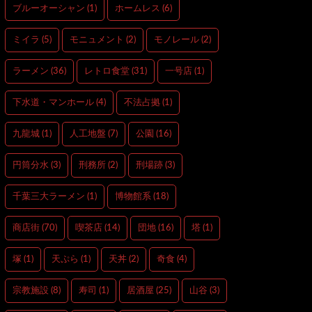
ブルーオーシャン
(1)
ホームレス
(6)
ミイラ
(5)
モニュメント
(2)
モノレール
(2)
ラーメン
(36)
レトロ食堂
(31)
一号店
(1)
下水道・マンホール
(4)
不法占拠
(1)
九龍城
(1)
人工地盤
(7)
公園
(16)
円筒分水
(3)
刑務所
(2)
刑場跡
(3)
千葉三大ラーメン
(1)
博物館系
(18)
商店街
(70)
喫茶店
(14)
団地
(16)
塔
(1)
塚
(1)
天ぷら
(1)
天丼
(2)
奇食
(4)
宗教施設
(8)
寿司
(1)
居酒屋
(25)
山谷
(3)