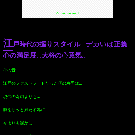
Advertisement
て
ス
ス
て
い
ポ
ポ
く
江
戸時代の握りスタイル…デカいは正義…
る
ッ
ッ
る
心の満足度…大将の心意気…
漫
ト・
ト
グ
その昔…
画
珍
好
ル
江戸のファストフードだった頃の寿司は…
珠
ス
き
現代の寿司よりも…
メ
腹をサッと満たす為に…
玉
ポ
に
漫
今よりも遥かに…
の
ッ
お
画