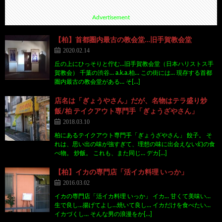
Advertisement
【柏】首都圏内最古の教会堂…旧手賀教会堂
2020.02.14
丘の上にひっそりと佇む…旧手賀教会堂（日本ハリストス手
賀教会） 千葉の渋谷… a.k.a.柏… この街には… 現存する首都
圏内最古の教会堂がある… そ[…]
店名は「ぎょうやさん」だが、名物はテラ盛り炒
飯/柏 テイクアウト専門手「ぎょうざやさん」
2018.03.10
柏にあるテイクアウト専門手「ぎょうざやさん」 餃子。 そ
れは、思い出の味が強すぎて、理想の味に出会えない幻の食
べ物。 炒飯。 これも、また同じ… デカ[…]
【柏】イカの専門店「活イカ料理 いっか」
2016.03.02
イカの専門店「活イカ料理 いっか」 イカ… 甘くて美味い…
生で良し…揚げてよし…焼いて良し… イカだけを食べたい…
イカづくし… そんな男の浪漫をか[…]