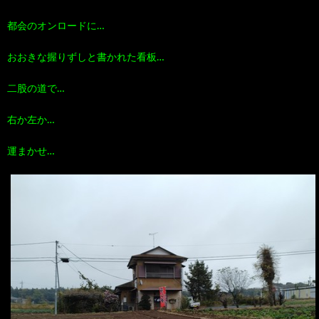
都会のオンロードに…
おおきな握りずしと書かれた看板…
二股の道で…
右か左か…
運まかせ…