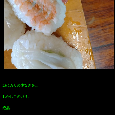
謎にガリの少なさを…
しかしこのガリ…
絶品…