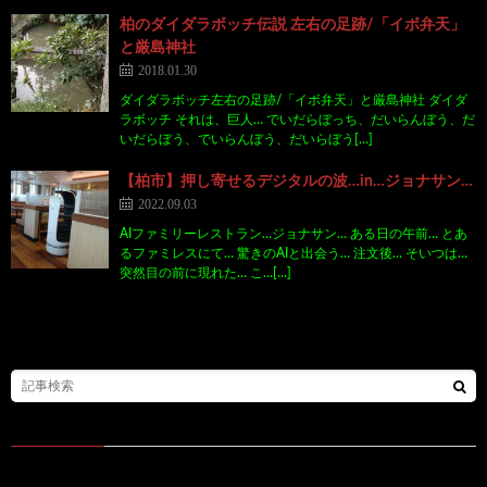
柏のダイダラボッチ伝説 左右の足跡/「イボ弁天」
と厳島神社
2018.01.30
ダイダラボッチ左右の足跡/「イボ弁天」と厳島神社 ダイダ
ラボッチ それは、巨人… でいだらぼっち、だいらんぼう、だ
いだらぼう、でいらんぼう、だいらぼう[…]
【柏市】押し寄せるデジタルの波…in…ジョナサン…
2022.09.03
AIファミリーレストラン…ジョナサン… ある日の午前… とあ
るファミレスにて… 驚きのAIと出会う… 注文後… そいつは…
突然目の前に現れた… こ…[…]