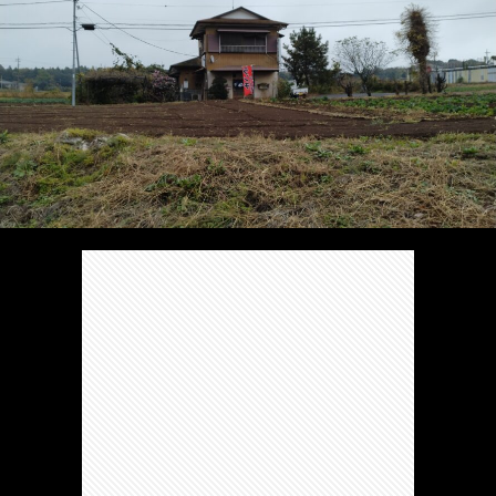
/
ま
本
Anabo
お
で
棚/
本
お
す
行
珍
棚/
問
運
す
っ
ス
実
合
営
め
た
ポ
在
せ
者
の
穴
ッ
の
情
完
や
ト/
店
報
結
Ｂ
Ｂ
が
し
級
級
出