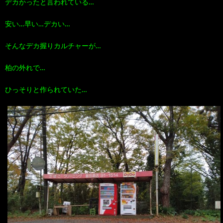
デカかったと言われている…
100
ト
す
安い…早い…デカい…
作
な
す
そんなデカ握りカルチャーが…
柏の外れで…
品
ど…
め
ひっそりと作られていた…
の
本