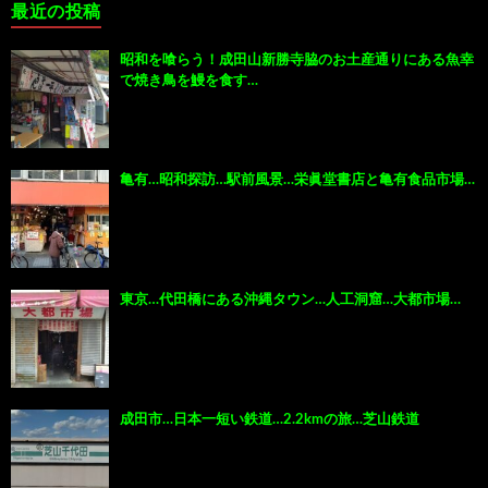
最近の投稿
昭和を喰らう！成田山新勝寺脇のお土産通りにある魚幸
で焼き鳥を鰻を食す…
亀有…昭和探訪…駅前風景…栄眞堂書店と亀有食品市場…
東京…代田橋にある沖縄タウン…人工洞窟…大都市場…
成田市…日本一短い鉄道…2.2kmの旅…芝山鉄道