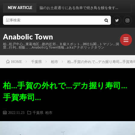
お土産通りにある魚幸で焼き鳥を鰻を食す…
NEW ARTICLE
Anabolic Town
柏…松戸中心…東葛地区…都内近郊… Ｂ級スポット…神社仏閣…トマソン…洞
窟…行列…朝飯… …AnabolicなTown情報…a.kaアナボリックタウン
HOME
千葉県
柏市
柏…手賀の外れで…デカ握り寿司…手賀寿
Ｍ
柏…手賀の外れで…デカ握り寿司…
elt
Anabo
手賀寿司…
Town
本
Anabo
2022.11.23
千葉県
柏市
棚
MAP
Anabo