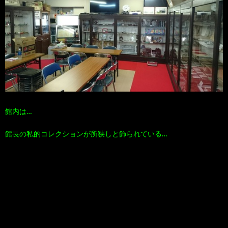
館内は…
館長の私的コレクションが所狭しと飾られている…