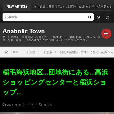
う！成田山新勝寺脇のお土産通りにある魚幸で焼き鳥を鰻を食す…
NEW ARTICLE
Anabolic Town
柏…松戸中心…東葛地区…都内近郊… Ｂ級スポット…神社仏閣…トマソン…洞
窟…行列…朝飯… …AnabolicなTown情報…a.kaアナボリックタウン
HOME
千葉県
千葉市
稲毛海浜地区…団地街にある…高浜ショ
Ｍ
稲毛海浜地区…団地街にある…高浜
elt
Anabo
ショッピングセンターと稲浜ショ
Town
本
Anabo
ップ…
棚
MAP
Anabo
2023.09.20
千葉市
商店街