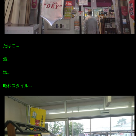
たばこ…
酒…
塩…
昭和スタイル…