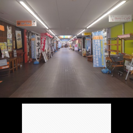
/
ま
本
Anabo
お
で
棚/
本
お
す
行
珍
棚/
問
運
す
っ
ス
実
合
営
め
た
ポ
在
せ
者
の
穴
ッ
の
情
完
や
ト/
店
報
結
Ｂ
Ｂ
が
し
級
級
出