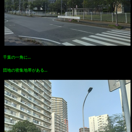
100
ト
す
作
な
す
品
ど…
め
千葉の一角に…
の
団地の密集地帯がある…
本