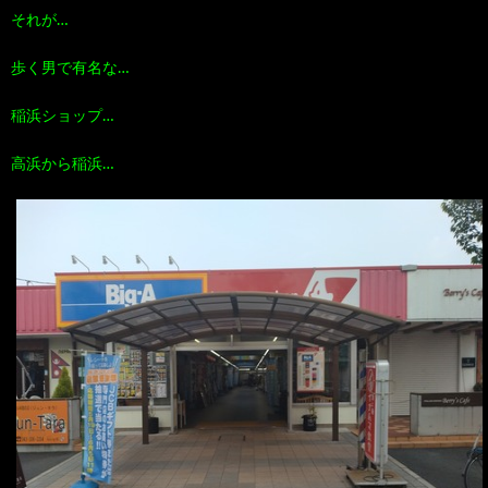
それが…
歩く男で有名な…
稲浜ショップ…
高浜から稲浜…