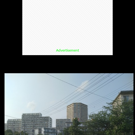
て
ス
ス
て
い
ポ
ポ
く
る
ッ
ッ
る
Advertisement
漫
ト・
ト
グ
画
珍
好
ル
珠
ス
き
メ
玉
ポ
に
漫
の
ッ
お
画