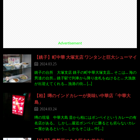
Advertisement
【銚子】町中華 大塚支店 ワンタンと巨大シューマイ
2024.03.25
銚子の台所 大塚支店 銚子の町中華大塚支店… そこは… 海の
男達の台所… 銚子駅で列車から降り改札をぬけると… 大漁旗
が出迎えてくれる… 漁港の街… […]
【柏】噂のインドカレーが美味い中華店「中華大
島」
2024.03.24
噂の現場 中華大島 昔から柏にはボンベイというカレーの有
名店がある。 しかし…最近ボンベイに勝るとも劣らないカレ
ー屋があるという… しかもそこは… 中[…]