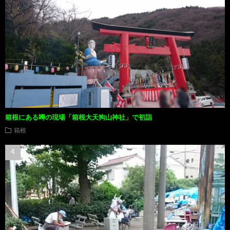
箱根にある噂の現場「箱根大天狗山神社」で初詣
箱根