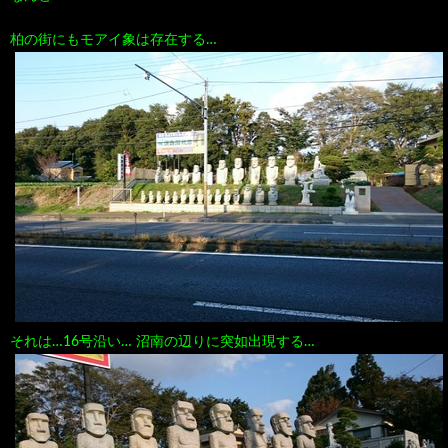
100
ト
す
柏の街にもモアイ象は存在する…
作
な
す
品
ど…
め
の
本
それは…16号沿い… 沼南の辺りに突如出現する…