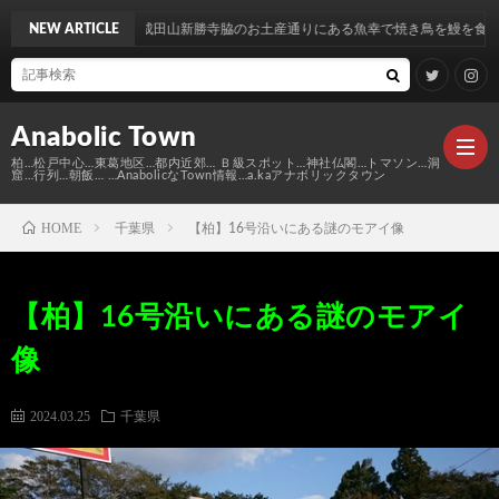
らう！成田山新勝寺脇のお土産通りにある魚幸で焼き鳥を鰻を食す…
NEW ARTICLE
Anabolic Town
柏…松戸中心…東葛地区…都内近郊… Ｂ級スポット…神社仏閣…トマソン…洞
窟…行列…朝飯… …AnabolicなTown情報…a.kaアナボリックタウン
HOME
千葉県
【柏】16号沿いにある謎のモアイ像
Ｍ
【柏】16号沿いにある謎のモアイ
elt
Anabo
像
Town
本
Anabo
2024.03.25
千葉県
棚
MAP
Anabo