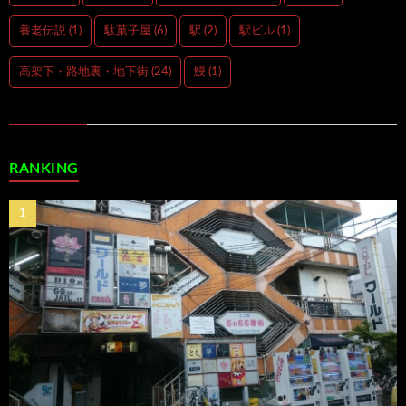
養老伝説
(1)
駄菓子屋
(6)
駅
(2)
駅ビル
(1)
高架下・路地裏・地下街
(24)
鰻
(1)
RANKING