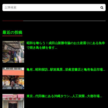
最近の投稿
昭和を喰らう！成田山新勝寺脇のお土産通りにある魚幸
で焼き鳥を鰻を食す…
亀有…昭和探訪…駅前風景…栄眞堂書店と亀有食品市場…
東京…代田橋にある沖縄タウン…人工洞窟…大都市場…