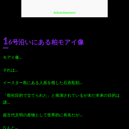
Advertisement
て
ス
ス
て
い
ポ
ポ
く
1
6号沿いにある柏モアイ像
る
ッ
ッ
る
モアイ像…
漫
ト・
ト
グ
それは…
画
珍
好
ル
イースター島にある人面を模した石造彫刻…
珠
ス
き
メ
「祭祀目的で立てられた」と推測されているが未だ本来の目的は
謎…
玉
ポ
に
漫
超古代文明の産物として世界的に有名だが…
の
ッ
お
画
なんと…