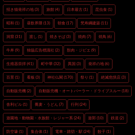
招き猫発祥の地
(3)
旅館
(4)
日本最古
(1)
昆虫食
(1)
昭和
(1)
昼飲界隈
(13)
朝食
(17)
梵寿綱建築
(11)
洞窟
(31)
渡し
(1)
焼きそば
(3)
焼肉
(7)
焼鳥
(6)
牛丼
(9)
独協広告標識社
(2)
獣肉・ジビエ
(9)
生殖器崇拝
(41)
町中華
(32)
異国
(3)
発祥の地
(6)
百景
(1)
看板
(3)
神社仏閣
(170)
祭り
(1)
絶滅危惧店
(3)
自動販売機
(2)
自動販売機・オートパーラー・ドライブスルー
(18)
舎利ビル
(1)
蕎麦・うどん
(7)
行列
(24)
遊園地・動物園・水族館・レジャー系
(24)
遊郭
(10)
鉄道
(2)
防空壕
(1)
集合体
(1)
電車・踏切・駅
(24)
餃子
(1)