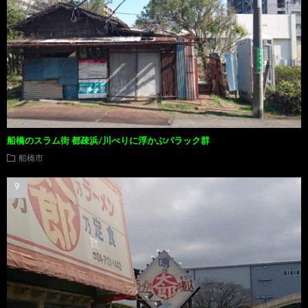
船橋のスラム街 都疎浜/川べりに浮かぶバラック群
船橋市