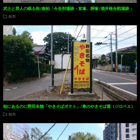
武士と罪人の眠る街/南柏「今谷刑場跡・首塚、胴塚 (酒井根合戦場跡 」
柏市
柏にあるのに野田名物「やきそばポテト」/車のやきそば屋（ジロベエ）
柏市