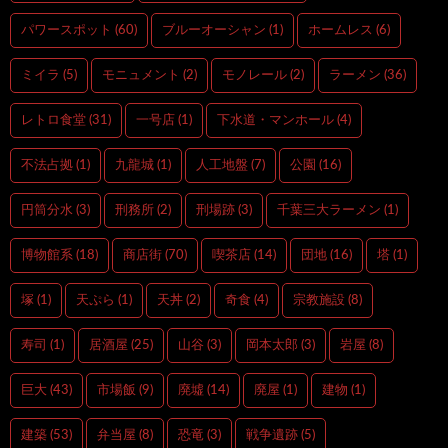
パワースポット
(60)
ブルーオーシャン
(1)
ホームレス
(6)
ミイラ
(5)
モニュメント
(2)
モノレール
(2)
ラーメン
(36)
レトロ食堂
(31)
一号店
(1)
下水道・マンホール
(4)
不法占拠
(1)
九龍城
(1)
人工地盤
(7)
公園
(16)
円筒分水
(3)
刑務所
(2)
刑場跡
(3)
千葉三大ラーメン
(1)
博物館系
(18)
商店街
(70)
喫茶店
(14)
団地
(16)
塔
(1)
塚
(1)
天ぷら
(1)
天丼
(2)
奇食
(4)
宗教施設
(8)
寿司
(1)
居酒屋
(25)
山谷
(3)
岡本太郎
(3)
岩屋
(8)
巨大
(43)
市場飯
(9)
廃墟
(14)
廃屋
(1)
建物
(1)
建築
(53)
弁当屋
(8)
恐竜
(3)
戦争遺跡
(5)