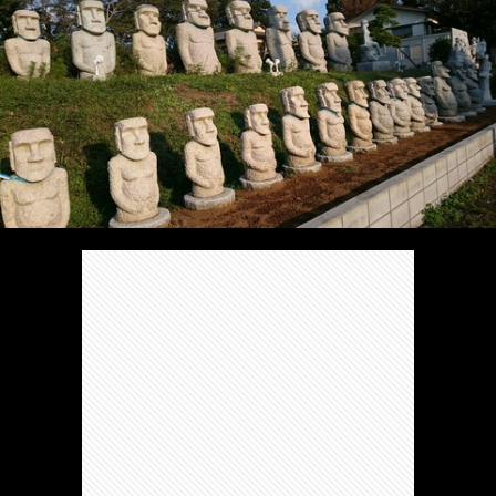
/
ま
本
Anabo
お
で
棚/
本
お
す
行
珍
棚/
問
運
す
っ
ス
実
合
営
め
た
ポ
在
せ
者
の
穴
ッ
の
情
完
や
ト/
店
報
結
Ｂ
Ｂ
が
し
級
級
出