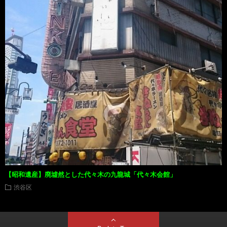
【昭和遺産】廃墟然とした代々木の九龍城「代々木会館」
渋谷区