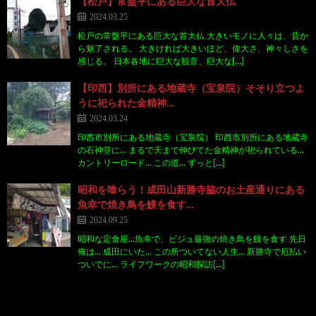
【松戸】常盤平にある巨大な首大仏
2024.03.25
松戸の常盤平にある巨大な首大仏 大きいモノに人々は、昔か
ら魅了される。 大きければ大きいほど、偉大さ、神々しさを
感じる。 日本各地に巨大な観音、巨大な[…]
【印西】別所にある地蔵寺（宝泉院）そそり立つよ
うに祀られた金精神…
2024.03.24
印西市別所にある地蔵寺（宝泉院） 印西市別所にある地蔵寺
の石神堂に… まるで天まで伸びてた金精神が祀られている…
カントリーロード… この道… ずっと[…]
昭和を喰らう！成田山新勝寺脇のお土産通りにある
魚幸で焼き鳥を鰻を食す…
2024.09.25
昭和な定食屋…魚幸で、ビジュ最強の焼き鳥を鰻を食す 先日
俺は… 成田にいた… この所ついてない人生… 新勝寺で厄払い
ついでに… ライフワークの昭和探訪[…]