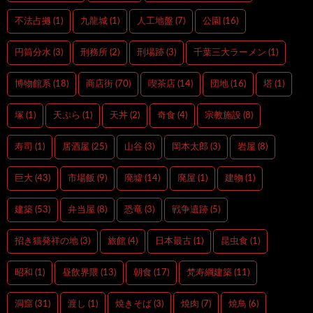
不法占拠
(1)
九龍城
(1)
人工地盤
(7)
公園
(16)
円筒分水
(3)
刑務所
(2)
刑場跡
(3)
千葉三大ラーメン
(1)
博物館系
(18)
商店街
(70)
喫茶店
(14)
団地
(16)
塔
(1)
塚
(1)
天ぷら
(1)
天丼
(2)
奇食
(4)
宗教施設
(8)
寿司
(1)
居酒屋
(25)
山谷
(3)
岡本太郎
(3)
岩屋
(8)
巨大
(43)
市場飯
(9)
廃墟
(14)
廃屋
(1)
建物
(1)
建築
(53)
弁当屋
(8)
恐竜
(3)
戦争遺跡
(5)
招き猫発祥の地
(3)
旅館
(4)
日本最古
(1)
昆虫食
(1)
昭和
(1)
昼飲界隈
(13)
朝食
(17)
梵寿綱建築
(11)
洞窟
(31)
渡し
(1)
焼きそば
(3)
焼肉
(7)
焼鳥
(6)