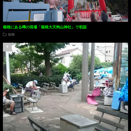
箱根にある噂の現場「箱根大天狗山神社」で初詣
箱根