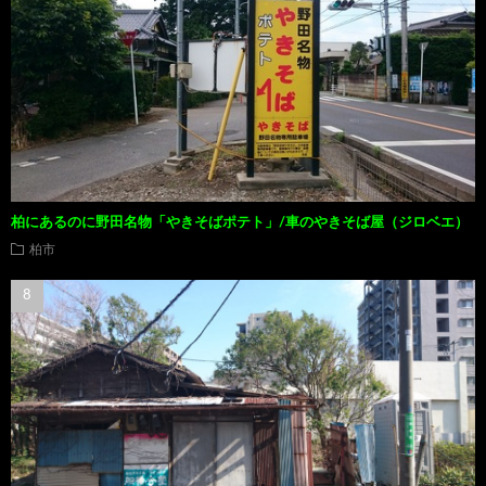
柏にあるのに野田名物「やきそばポテト」/車のやきそば屋（ジロベエ）
柏市