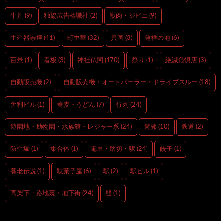
牛丼
(9)
独協広告標識社
(2)
獣肉・ジビエ
(9)
生殖器崇拝
(41)
町中華
(32)
異国
(3)
発祥の地
(6)
百景
(1)
看板
(3)
神社仏閣
(170)
祭り
(1)
絶滅危惧店
(3)
自動販売機
(2)
自動販売機・オートパーラー・ドライブスルー
(18)
舎利ビル
(1)
蕎麦・うどん
(7)
行列
(24)
遊園地・動物園・水族館・レジャー系
(24)
遊郭
(10)
鉄道
(2)
防空壕
(1)
集合体
(1)
電車・踏切・駅
(24)
餃子
(1)
養老伝説
(1)
駄菓子屋
(6)
駅
(2)
駅ビル
(1)
高架下・路地裏・地下街
(24)
鰻
(1)