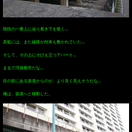
階段の一番上に辿り着き下を覗く…
其処には、また線路が何本も敷かれていた…
そして、その上にそびえ立つアパート…
まるで浮遊都市だな…
目の前にある坂道からのが、より良く見えそうだな…
俺は、坂道へと移動した。