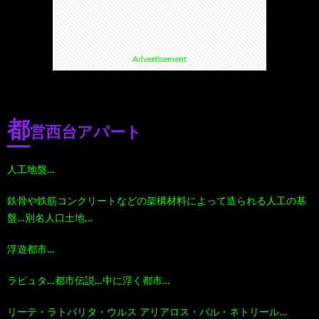
て
ス
ス
て
Advertisement
い
ポ
ポ
く
る
ッ
ッ
る
都
営西台アパート
漫
ト・
ト
グ
人工地盤…
画
珍
好
ル
鉄骨や鉄筋コンクリートなどの架構材料によって造られる人工の基
盤…別名人口土地…
珠
ス
き
メ
浮遊都市…
玉
ポ
に
漫
ラピュタ…都市伝説…中に浮く都市…
の
ッ
お
画
リーテ・ラトバリタ・ウルス アリアロス・バル・ネトリール…