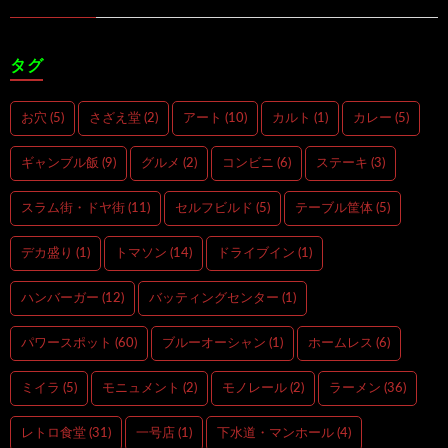
タグ
お穴
(5)
さざえ堂
(2)
アート
(10)
カルト
(1)
カレー
(5)
ギャンブル飯
(9)
グルメ
(2)
コンビニ
(6)
ステーキ
(3)
スラム街・ドヤ街
(11)
セルフビルド
(5)
テーブル筐体
(5)
デカ盛り
(1)
トマソン
(14)
ドライブイン
(1)
ハンバーガー
(12)
バッティングセンター
(1)
パワースポット
(60)
ブルーオーシャン
(1)
ホームレス
(6)
ミイラ
(5)
モニュメント
(2)
モノレール
(2)
ラーメン
(36)
レトロ食堂
(31)
一号店
(1)
下水道・マンホール
(4)