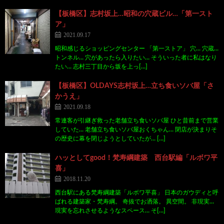
【板橋区】志村坂上…昭和の穴蔵ビル…「第一スト
ア」
2021.09.17
昭和感じるショッピングセンター 「第一ストア」 穴… 穴蔵…
トンネル… 穴があったら入りたい… そういった者に私はなり
たい… 志村三丁目から坂を上っ[…]
【板橋区】OLDAYS志村坂上…立ち食いソバ屋「さ
かうえ」
2021.09.18
常連客が引継ぎ救った老舗立ち食いソバ屋 ひと昔前まで営業
していた… 老舗立ち食いソバ屋おくちゃん… 閉店が決まりそ
の歴史に幕を閉じようとしていたが… […]
ハッとしてgood！梵寿綱建築 西台駅編「ルボワ平
喜」
2018.11.20
西台駅にある梵寿綱建築「ルボワ平喜」 日本のガウディと呼
ばれる建築家・梵寿綱。 奇抜でお洒落。 異空間。 非現実…
現実を忘れさせるようなスペース… そ[…]