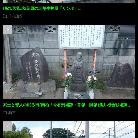
噂の現場…秋葉原の老舗牛丼屋「サンボ」…
千代田区
武士と罪人の眠る街/南柏「今谷刑場跡・首塚、胴塚 (酒井根合戦場跡 」
柏市