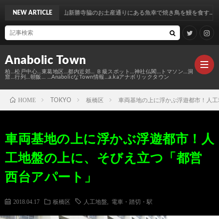
成田山新勝寺脇のお土産通りにある魚幸で焼き鳥を鰻を食す…
NEW ARTICLE
Anabolic Town
柏…松戸中心…東葛地区…都内近郊… Ｂ級スポット…神社仏閣…トマソン…洞
窟…行列…朝飯… …AnabolicなTown情報…a.kaアナボリックタウン
HOME
TOKYO
板橋区
車両基地の上に浮かぶ浮遊都市！人工
Ｍ
車両基地の上に浮かぶ浮遊都市！人
elt
Anabo
工地盤の上に、そびえ立つ「都営
Town
本
Anabo
西台アパート」
棚
MAP
Anabo
2018.04.17
板橋区
人工地盤
,
電車・踏切・駅