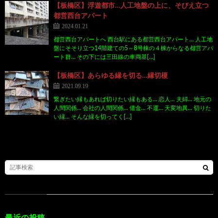
【板橋区】浮遊都市…人工地盤の上に、そびえ立つ
都営西台アパート
2024.01.21
都営西台アパートへ 西台駅にある都営西台アパート… 人工地
盤にそそり立つ14階建ての5～8号棟の４棟からなる都営アパ
ート群… その下には三田線の車両基[…]
【板橋区】あらゆる縁を切る…縁切榎
2021.09.19
繋ぎたい縁もあれば切りたい縁もある… 恋人… 夫婦… 地元の
人間関係… 会社の人間関係… 借金… 不運… 天変地異… 切りた
い縁… そんな縁を切ってく[…]
最近の投稿