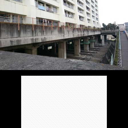
/
ま
本
Anabo
お
で
棚/
本
お
す
行
珍
棚/
問
運
す
っ
ス
実
合
営
め
た
ポ
在
せ
者
の
穴
ッ
の
情
完
や
ト/
店
報
結
Ｂ
Ｂ
が
し
級
級
出