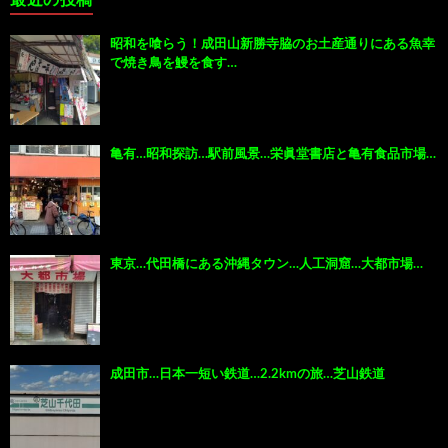
昭和を喰らう！成田山新勝寺脇のお土産通りにある魚幸
で焼き鳥を鰻を食す…
亀有…昭和探訪…駅前風景…栄眞堂書店と亀有食品市場…
東京…代田橋にある沖縄タウン…人工洞窟…大都市場…
成田市…日本一短い鉄道…2.2kmの旅…芝山鉄道