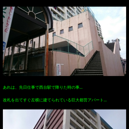
100
ト
す
作
な
す
品
ど…
め
の
本
あれは、先日仕事で西台駅で降りた時の事…
改札を出てすぐ左横に建てられている巨大都営アパート…