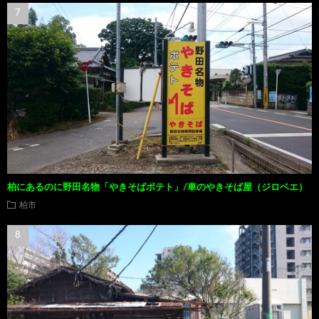
柏にあるのに野田名物「やきそばポテト」/車のやきそば屋（ジロベエ）
柏市