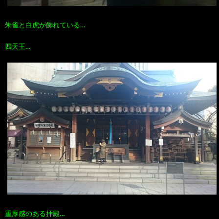
朱雀と白虎が飾れている…
四天王…
重厚感のある拝殿…