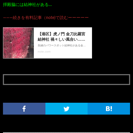
拝殿脇には結神社がある…
―――続きを有料記事（note)で読むーーーーー