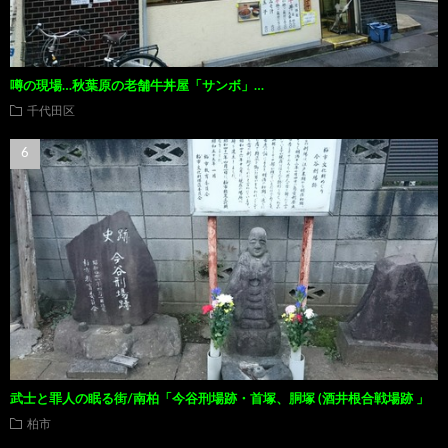
噂の現場…秋葉原の老舗牛丼屋「サンボ」…
千代田区
武士と罪人の眠る街/南柏「今谷刑場跡・首塚、胴塚 (酒井根合戦場跡 」
柏市