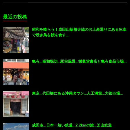
最近の投稿
昭和を喰らう！成田山新勝寺脇のお土産通りにある魚幸
で焼き鳥を鰻を食す…
亀有…昭和探訪…駅前風景…栄眞堂書店と亀有食品市場…
東京…代田橋にある沖縄タウン…人工洞窟…大都市場…
成田市…日本一短い鉄道…2.2kmの旅…芝山鉄道