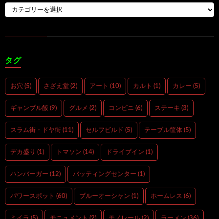
タグ
お穴
(5)
さざえ堂
(2)
アート
(10)
カルト
(1)
カレー
(5)
ギャンブル飯
(9)
グルメ
(2)
コンビニ
(6)
ステーキ
(3)
スラム街・ドヤ街
(11)
セルフビルド
(5)
テーブル筐体
(5)
デカ盛り
(1)
トマソン
(14)
ドライブイン
(1)
ハンバーガー
(12)
バッティングセンター
(1)
パワースポット
(60)
ブルーオーシャン
(1)
ホームレス
(6)
ミイラ
(5)
モニュメント
(2)
モノレール
(2)
ラーメン
(36)