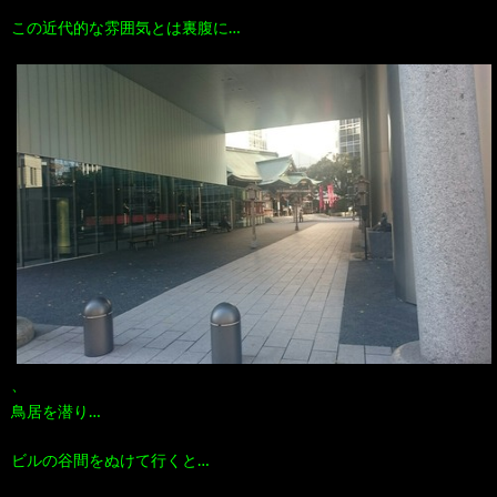
この近代的な雰囲気とは裏腹に…
、
鳥居を潜り…
ビルの谷間をぬけて行くと…