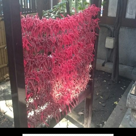
/
ま
本
Anabo
お
で
棚/
本
お
す
行
珍
棚/
問
運
す
っ
ス
実
合
営
め
た
ポ
在
せ
者
の
穴
ッ
の
情
完
や
ト/
店
報
結
Ｂ
Ｂ
が
し
級
級
出