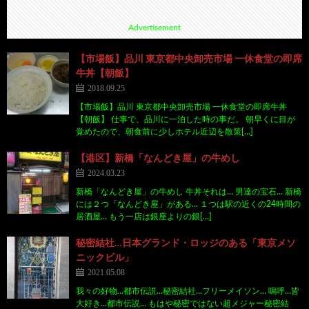
Advertisement
【市場飯】品川 東京都中央卸売市場 一休食堂の即席
牛丼【朝飯】
2018.09.25
【市場飯】品川 東京都中央卸売市場 一休食堂の即席牛丼
【朝飯】 仕事で、品川に一泊した時の事だ。 朝早くに目が
覚めたので、朝食前に少しホテル近辺を散策[…]
【港区】新橋「なんどき屋」の牛めし
2024.03.23
新橋「なんどき屋」の牛めし 牛丼それは… 男達の宝石… 新橋
には２つ「なんどき屋」がある… １つは駅の近くの24時間の
居酒屋… もう一店は銀座よりの銀[…]
秘密結社…日本グランド・ロッジのある「東京メソ
ニックビル」
2021.05.08
我々の好物…都市伝説…秘密結社…フリーメイソン… 嗚呼…皆
大好き…都市伝説… もはや秘密ではない超メジャー秘密結