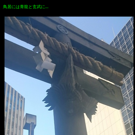
鳥居には青龍と玄武に…