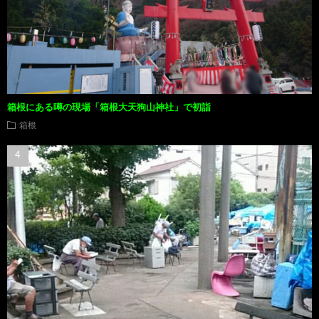
箱根にある噂の現場「箱根大天狗山神社」で初詣
箱根