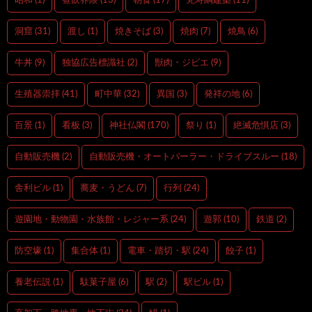
昭和
(1)
昼飲界隈
(13)
朝食
(17)
梵寿綱建築
(11)
洞窟
(31)
渡し
(1)
焼きそば
(3)
焼肉
(7)
焼鳥
(6)
牛丼
(9)
独協広告標識社
(2)
獣肉・ジビエ
(9)
生殖器崇拝
(41)
町中華
(32)
異国
(3)
発祥の地
(6)
百景
(1)
看板
(3)
神社仏閣
(170)
祭り
(1)
絶滅危惧店
(3)
自動販売機
(2)
自動販売機・オートパーラー・ドライブスルー
(18)
舎利ビル
(1)
蕎麦・うどん
(7)
行列
(24)
遊園地・動物園・水族館・レジャー系
(24)
遊郭
(10)
鉄道
(2)
防空壕
(1)
集合体
(1)
電車・踏切・駅
(24)
餃子
(1)
養老伝説
(1)
駄菓子屋
(6)
駅
(2)
駅ビル
(1)