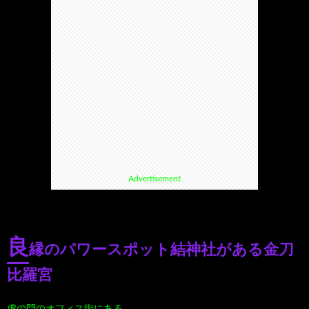
て
ス
ス
て
い
ポ
ポ
く
る
ッ
ッ
る
漫
ト・
ト
グ
Advertisement
画
珍
好
ル
珠
ス
き
メ
良
縁のパワースポット結神社がある金刀
玉
ポ
に
漫
比羅宮
の
ッ
お
画
虎の門のオフィス街にある…