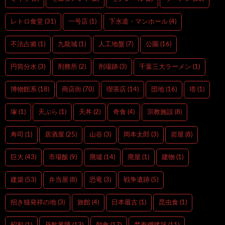
レトロ食堂
(31)
一号店
(1)
下水道・マンホール
(4)
不法占拠
(1)
九龍城
(1)
人工地盤
(7)
公園
(16)
円筒分水
(3)
刑務所
(2)
刑場跡
(3)
千葉三大ラーメン
(1)
博物館系
(18)
商店街
(70)
喫茶店
(14)
団地
(16)
塔
(1)
塚
(1)
天ぷら
(1)
天丼
(2)
奇食
(4)
宗教施設
(8)
寿司
(1)
居酒屋
(25)
山谷
(3)
岡本太郎
(3)
岩屋
(8)
巨大
(43)
市場飯
(9)
廃墟
(14)
廃屋
(1)
建物
(1)
建築
(53)
弁当屋
(8)
恐竜
(3)
戦争遺跡
(5)
招き猫発祥の地
(3)
旅館
(4)
日本最古
(1)
昆虫食
(1)