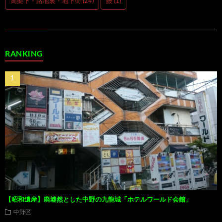
高架下・路地裏・地下街
(24)
鰻
(1)
RANKING
【昭和遺産】廃墟然とした中野の九龍城「ホテルワールド会館」
中野区