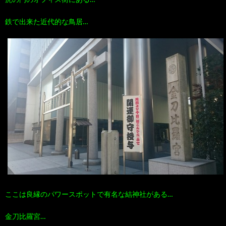
100
ト
す
鉄で出来た近代的な鳥居…
作
な
す
品
ど…
め
の
本
ここは良縁のパワースポットで有名な結神社がある…
金刀比羅宮…