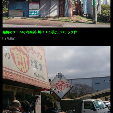
船橋のスラム街 都疎浜/川べりに浮かぶバラック群
船橋市