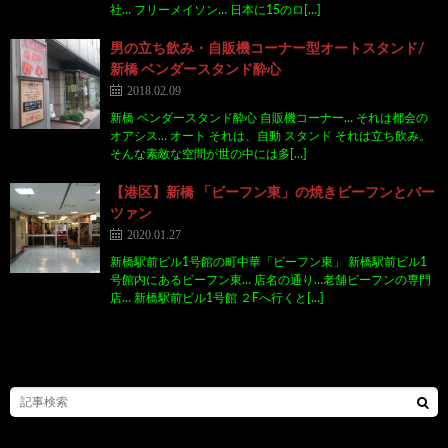
社… フリーメイソン… 日本に15のロ[…]
男の立ち飲み・自販機コーナー型オートスタンド/
新橋 ベンダースタンド酔心
2018.02.09
新橋 ベンダースタンド酔心 自販機コーナー… それは都会の
オアシス… オート それは、自動 スタンド それは立ち飲み。
そんな素敵な空間が世の中には多[…]
【港区】新橋 「ビーフン東」の焼きビーフンとバー
ツァン
2020.01.27
新橋駅前ビル1号館の町中華「ビーフン東」 新橋駅前ビル1
号館内にあるビーフン東… 店名の通り…老舗ビーフンの専門
店… 新橋駅前ビル1号館 ２Fへ行くと[…]