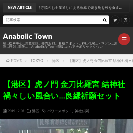
勝寺脇のお土産通りにある魚幸で焼き鳥を鰻を食す…
NEW ARTICLE
Anabolic Town
柏…松戸中心…東葛地区…都内近郊… Ｂ級スポット…神社仏閣…トマソン…洞
窟…行列…朝飯… …AnabolicなTown情報…a.kaアナボリックタウン
HOME
TOKYO
港区
【港区】虎ノ門 金刀比羅宮 結神社 禍
Ｍ
【港区】虎ノ門 金刀比羅宮 結神社
elt
Anabo
禍々しい風合い…良縁祈願セット
Town
本
Anabo
2019.12.26
港区
パワースポット
,
神社仏閣
棚
MAP
Anabo