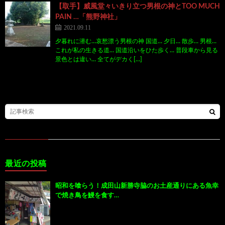
【取手】威風堂々いきり立つ男根の神とTOO MUCH
PAIN …「熊野神社」
2021.09.11
夕暮れに潜む…哀愁漂う男根の神 国道… 夕日… 散歩… 男根…
これが私の生きる道… 国道沿いをひた歩く… 普段車から見る
景色とは違い… 全てがデカく[…]
最近の投稿
昭和を喰らう！成田山新勝寺脇のお土産通りにある魚幸
で焼き鳥を鰻を食す…