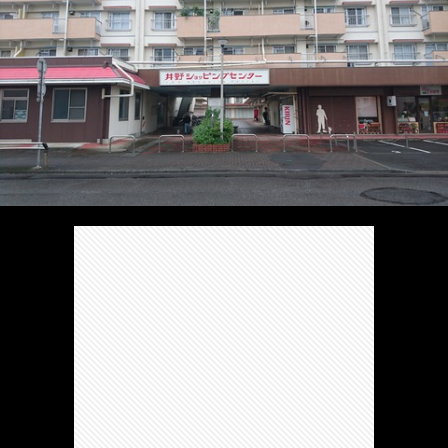
/
ま
本
Anabo
お
で
棚/
本
お
す
行
珍
棚/
問
運
す
っ
ス
実
合
営
め
た
ポ
在
せ
者
の
穴
ッ
の
情
完
や
ト/
店
報
結
Ｂ
Ｂ
が
し
級
級
出