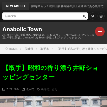
昭和を喰らう！成田山新勝寺脇のお土産通りにある魚幸で焼き鳥を鰻を食す…
NEW ARTICLE
Anabolic Town
柏…松戸中心…東葛地区…都内近郊… Ｂ級スポット…神社仏閣…トマソン…洞
窟…行列…朝飯… …AnabolicなTown情報…a.kaアナボリックタウン
HOME
茨城県
取手市
【取手】昭和の香り漂う井野ショッピ
Ｍ
【取手】昭和の香り漂う井野ショ
elt
Anabo
ッピングセンター
Town
本
Anabo
2021.09.09
取手市
商店街
,
団地
棚
MAP
Anabo