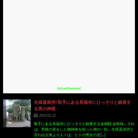
Advertisement
生殖器崇拝/取手にある長福寺にひっそりと鎮座す
る男の神様
2019.02.22
取手にある長福寺にひっそりと鎮座する金精様 金精様… それ
は、男根の形をした御神体を祀った神の一柱… 生殖器崇拝と
言われ古来より人々は、ヒトの男女の生[…]