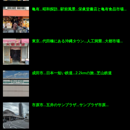
亀有…昭和探訪…駅前風景…栄眞堂書店と亀有食品市場…
東京…代田橋にある沖縄タウン…人工洞窟…大都市場…
成田市…日本一短い鉄道…2.2kmの旅…芝山鉄道
市原市…五井のサンプラザ…サンプラザ市原…