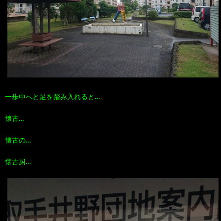
一歩中へと足を踏み入れると…
懐古…
懐古の…
懐古厨…