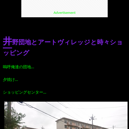
Advertisement
て
ス
ス
て
い
ポ
ポ
く
井
野団地とアートヴィレッジと時々ショ
る
ッ
ッ
る
ッピング
漫
ト・
ト
グ
嗚呼俺達の団地…
画
珍
好
ル
夕焼け…
珠
ス
き
ショッピングセンター…
メ
玉
ポ
に
漫
の
ッ
お
画