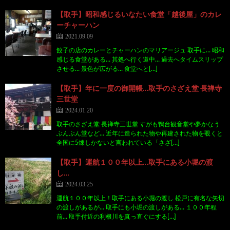
【取手】昭和感じるいなたい食堂「越後屋」のカレ
ーチャーハン
2021.09.09
餃子の店のカレーとチャーハンのマリアージュ 取手に… 昭和
感じる食堂がある… 其処へ行く道中… 過去へタイムスリップ
させる… 景色が広がる… 食堂へと[…]
【取手】年に一度の御開帳…取手のさざえ堂 長禅寺
三世堂
2024.01.20
取手のさざえ堂 長禅寺三世堂 すがも鴨台観音堂や夢かなう
ぶんぶん堂など… 近年に造られた物や再建された物を覗くと
全国に5煉しかないと言われている「さざ[…]
【取手】運航１００年以上…取手にある小堀の渡
し…
2024.03.25
運航１００年以上！取手にある小堀の渡し 松戸に有名な矢切
の渡しがあるが… 取手にも小堀の渡しがある… １００年程
前… 取手付近の利根川を真っ直ぐにする[…]