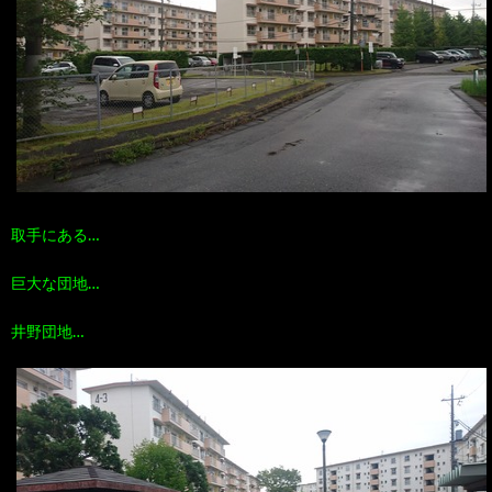
100
ト
す
作
な
す
品
ど…
め
の
取手にある…
本
巨大な団地…
井野団地…