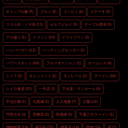
ギャンブル飯
(9)
グルメ
(2)
コンビニ
(6)
ステーキ
(3)
スラム街・ドヤ街
(11)
セルフビルド
(5)
テーブル筐体
(5)
デカ盛り
(1)
トマソン
(14)
ドライブイン
(1)
ハンバーガー
(12)
バッティングセンター
(1)
パワースポット
(60)
ブルーオーシャン
(1)
ホームレス
(6)
ミイラ
(5)
モニュメント
(2)
モノレール
(2)
ラーメン
(36)
レトロ食堂
(31)
一号店
(1)
下水道・マンホール
(4)
不法占拠
(1)
九龍城
(1)
人工地盤
(7)
公園
(16)
円筒分水
(3)
刑務所
(2)
刑場跡
(3)
千葉三大ラーメン
(1)
博物館系
(18)
商店街
(70)
喫茶店
(14)
団地
(16)
塔
(1)