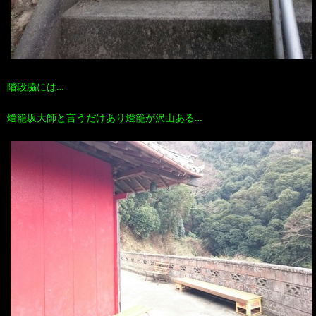
階段脇には…
燈籠坂大師と言うだけあり燈籠が沢山ある…