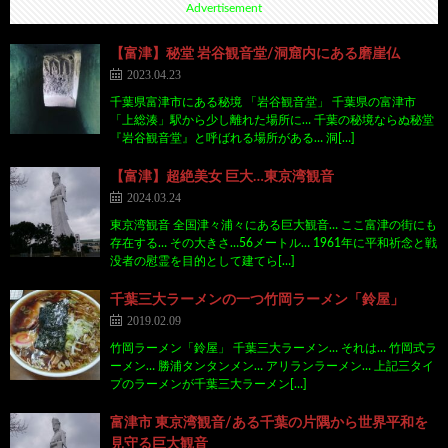
Advertisement
【富津】秘堂 岩谷観音堂/洞窟内にある磨崖仏
2023.04.23
千葉県富津市にある秘境 「岩谷観音堂」 千葉県の富津市
「上総湊」駅から少し離れた場所に… 千葉の秘境ならぬ秘堂
『岩谷観音堂』と呼ばれる場所がある… 洞[…]
【富津】超絶美女 巨大…東京湾観音
2024.03.24
東京湾観音 全国津々浦々にある巨大観音… ここ富津の街にも
存在する… その大きさ…56メートル… 1961年に平和祈念と戦
没者の慰霊を目的として建てら[…]
千葉三大ラーメンの一つ竹岡ラーメン「鈴屋」
2019.02.09
竹岡ラーメン「鈴屋」 千葉三大ラーメン… それは… 竹岡式ラ
ーメン… 勝浦タンタンメン… アリランラーメン… 上記三タイ
プのラーメンが千葉三大ラーメン[…]
富津市 東京湾観音/ある千葉の片隅から世界平和を
見守る巨大観音