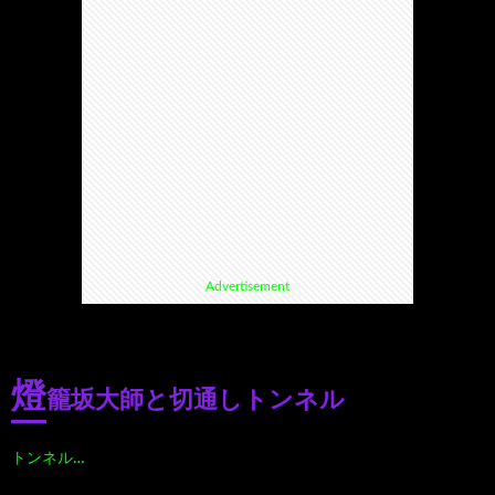
て
ス
ス
て
い
ポ
ポ
く
る
ッ
ッ
る
漫
ト・
ト
グ
Advertisement
画
珍
好
ル
珠
ス
き
メ
燈
籠坂大師と切通しトンネル
玉
ポ
に
漫
トンネル…
の
ッ
お
画