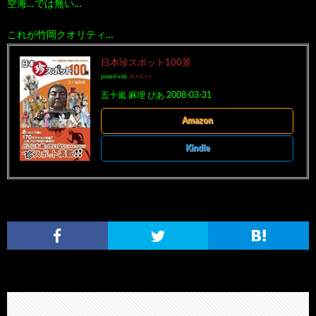
空海…では無い…
これが竹岡クオリティ…
日本珍スポット100景
posted with
ヨメレバ
五十嵐 麻理 ぴあ 2008-03-31
Amazon
Kindle