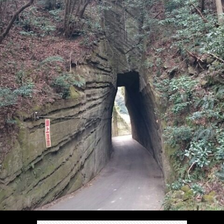
/
ま
本
Anabo
お
で
棚/
本
お
す
行
珍
棚/
問
運
す
っ
ス
実
合
営
め
た
ポ
在
せ
者
の
穴
ッ
の
情
完
や
ト/
店
報
結
Ｂ
Ｂ
が
し
級
級
出