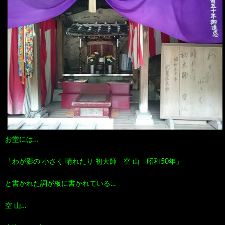
お堂には…
「わが影の 小さく 晴れたり 初大師 空 山 昭和50年」
と書かれた詞が板に書かれている…
空 山…