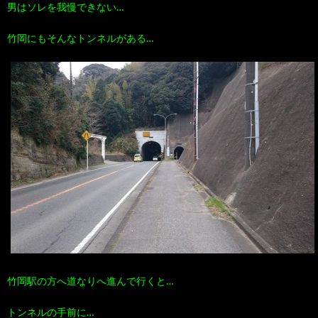
男はソレを我慢できない…
100
ト
す
竹岡にもそんなトンネルがある…
作
な
す
品
ど…
め
の
本
竹岡駅の方へ道なりへ進んで行くと…
トンネルの手前に…