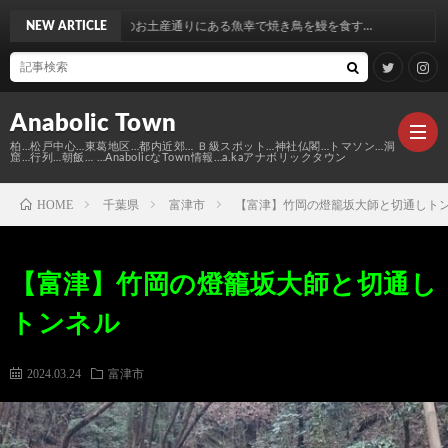
土産通りにある魚幸で焼き鳥を鰻を食す…
NEW ARTICLE
Anabolic Town
柏…松戸中心…東葛地区…都内近郊… Ｂ級スポット…神社仏閣…トマソン…洞
窟…行列…朝飯… …AnabolicなTown情報…a.kaアナボリックタウン
HOME
千葉県
富津市
【富津】竹岡の燈籠坂大師と切通しト
Ｍ
【富津】竹岡の燈籠坂大師と切通し
elt
Anabo
トンネル
Town
本
Anabo
2024.03.24
富津市
棚
MAP
Anabo