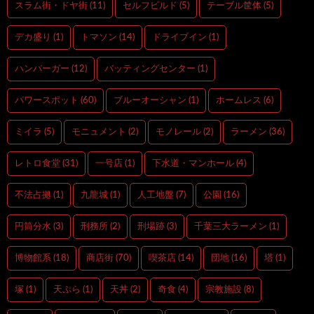
スラム街・ドヤ街
(11)
セルフビルド
(5)
テーブル筐体
(5)
デカ盛り
(1)
トマソン
(14)
ドライブイン
(1)
ハンバーガー
(12)
バッティングセンター
(1)
パワースポット
(60)
ブルーオーシャン
(1)
ホームレス
(6)
ミイラ
(5)
モニュメント
(2)
モノレール
(2)
ラーメン
(36)
レトロ食堂
(31)
一号店
(1)
下水道・マンホール
(4)
不法占拠
(1)
九龍城
(1)
人工地盤
(7)
公園
(16)
円筒分水
(3)
刑務所
(2)
刑場跡
(3)
千葉三大ラーメン
(1)
博物館系
(18)
商店街
(70)
喫茶店
(14)
団地
(16)
塔
(1)
塚
(1)
天ぷら
(1)
天丼
(2)
奇食
(4)
宗教施設
(8)