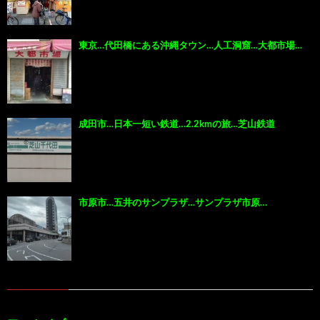
東京…代田橋にある沖縄タウン…人工洞窟…大都市場…
成田市…日本一短い鉄道…2.2kmの旅…芝山鉄道
市原市…五井のサンプラザ…サンプラザ市原…