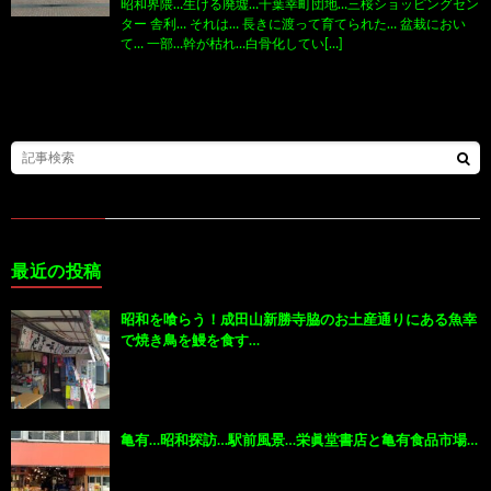
昭和界隈…生ける廃墟…千葉幸町団地…三桜ショッピングセン
ター 舎利… それは… 長きに渡って育てられた… 盆栽におい
て… 一部…幹が枯れ…白骨化してい[…]
最近の投稿
昭和を喰らう！成田山新勝寺脇のお土産通りにある魚幸
で焼き鳥を鰻を食す…
亀有…昭和探訪…駅前風景…栄眞堂書店と亀有食品市場…