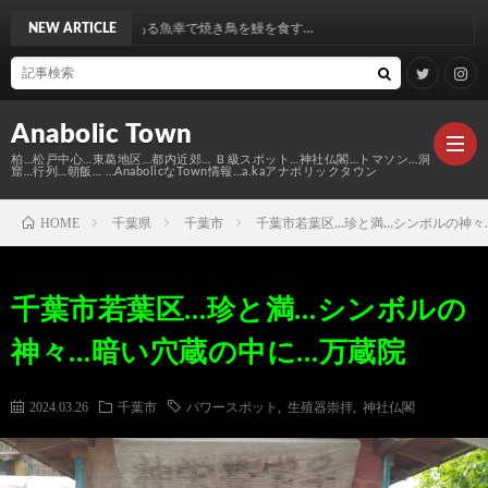
ある魚幸で焼き鳥を鰻を食す…
NEW ARTICLE
Anabolic Town
柏…松戸中心…東葛地区…都内近郊… Ｂ級スポット…神社仏閣…トマソン…洞
窟…行列…朝飯… …AnabolicなTown情報…a.kaアナボリックタウン
HOME
千葉県
千葉市
千葉市若葉区…珍と満…シンボルの神々
Ｍ
千葉市若葉区…珍と満…シンボルの
elt
Anabo
神々…暗い穴蔵の中に…万蔵院
Town
本
Anabo
2024.03.26
千葉市
パワースポット
,
生殖器崇拝
,
神社仏閣
棚
MAP
Anabo