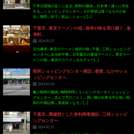
千草台団地の近くにある…昭和の陽炎… 日本津々浦々に存在
する… ショッピングセンター… その形状は様々なものがあ
る… 嗚呼… 街で… 私は… ショッピ[…]
千葉市…東京ラーメンの祖…発祥の味を受け継ぐ…進
来軒…
2024.03.25
王位継承…東京のラーメン発祥の味…千葉…三和ショッピング
センターにある町中華… 日本最古の醤油ラーメン… 東京ラー
メンの祖… 東京のラーメンカルチャー[…]
昭和ショッピングセンター探訪…都賀…なかやショ
ッピングセンター…
2024.03.26
亀と昭和の陽炎…NAKAYAショッピングセンター ショッピン
グセンター… 読んで字のごとく… 買い物が出来る中心地… 昭
和の中期以降… 形状様々なモノ[…]
千葉市…廃墟然とした舎利商業施設…三桜ショッピ
ングセンター
2024.03.23