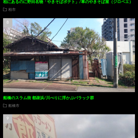
柏にあるのに野田名物「やきそばポテト」/車のやきそば屋（ジロベエ）
柏市
船橋のスラム街 都疎浜/川べりに浮かぶバラック群
船橋市