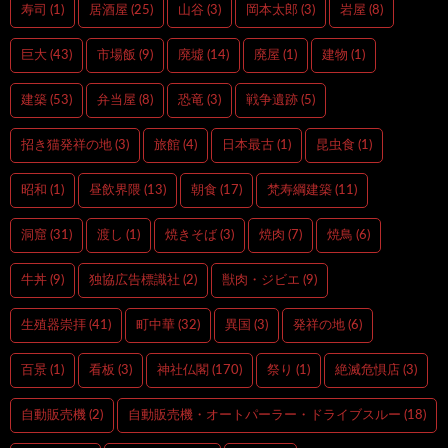
寿司
(1)
居酒屋
(25)
山谷
(3)
岡本太郎
(3)
岩屋
(8)
巨大
(43)
市場飯
(9)
廃墟
(14)
廃屋
(1)
建物
(1)
建築
(53)
弁当屋
(8)
恐竜
(3)
戦争遺跡
(5)
招き猫発祥の地
(3)
旅館
(4)
日本最古
(1)
昆虫食
(1)
昭和
(1)
昼飲界隈
(13)
朝食
(17)
梵寿綱建築
(11)
洞窟
(31)
渡し
(1)
焼きそば
(3)
焼肉
(7)
焼鳥
(6)
牛丼
(9)
独協広告標識社
(2)
獣肉・ジビエ
(9)
生殖器崇拝
(41)
町中華
(32)
異国
(3)
発祥の地
(6)
百景
(1)
看板
(3)
神社仏閣
(170)
祭り
(1)
絶滅危惧店
(3)
自動販売機
(2)
自動販売機・オートパーラー・ドライブスルー
(18)