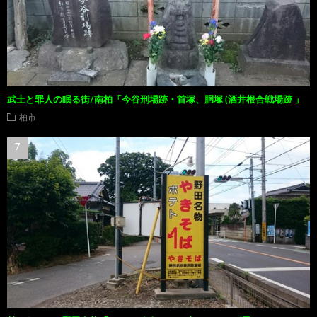
武士と罪人の眠る街/南柏「今谷刑場跡・首塚、胴塚 (酒井根合戦場跡 」
柏市