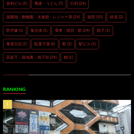
舎利ビル
(1)
蕎麦・うどん
(7)
行列
(24)
遊園地・動物園・水族館・レジャー系
(24)
遊郭
(10)
鉄道
(2)
防空壕
(1)
集合体
(1)
電車・踏切・駅
(24)
餃子
(1)
養老伝説
(1)
駄菓子屋
(6)
駅
(2)
駅ビル
(1)
高架下・路地裏・地下街
(24)
鰻
(1)
RANKING