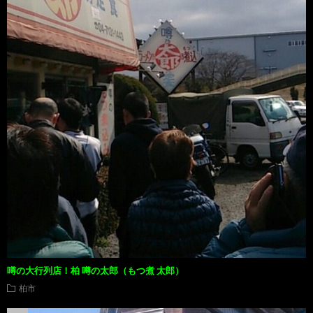
噂の大行列店！柏 噂の太郎（もつ煮 太郎）
柏市