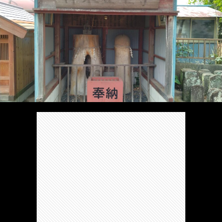
/
ま
本
Anabo
お
で
棚/
本
お
す
行
珍
棚/
問
運
す
っ
ス
実
合
営
め
た
ポ
在
せ
者
の
穴
ッ
の
情
完
や
ト/
店
報
結
Ｂ
Ｂ
が
し
級
級
出