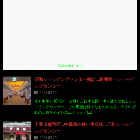
Advertisement
昭和ショッピングセンター探訪…高洲第一ショッピ
ングセンター
2024.03.26
燕と中華と10円ゲーム機と… 日本全国… 津々浦々にあるショ
ッピングセンター… その形態は様々なものがある… 人それぞ
れの… 町それぞれの… ショッピ[…]
千葉市稲毛区…中華屋の多い商店街…三和ショッピ
ングセンター
2024.03.26