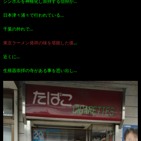
シンボルを神格化し崇拝する信仰が…
100
ト
す
日本津々浦々で行われている…
作
な
す
千葉の外れで…
東京ラーメン発祥の味を堪能した後
…
品
ど…
め
近くに…
の
生殖器崇拝の寺がある事を思い出し…
本