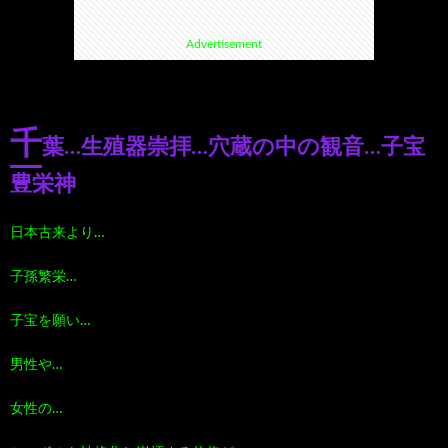
Advertisement
て
ス
ス
て
い
ポ
ポ
く
千
葉…生殖器崇拝…穴蔵の中の観音…子宝
る
ッ
ッ
る
豊栄神
漫
ト・
ト
グ
日本古来より…
画
珍
好
ル
子孫繁栄…
珠
ス
き
子宝を願い…
メ
男性や…
玉
ポ
に
漫
女性の…
の
ッ
お
画