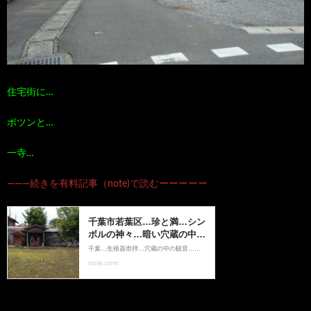
住宅街に…
ポツンと…
一寺…
―――続きを有料記事（note)で読むーーーーー