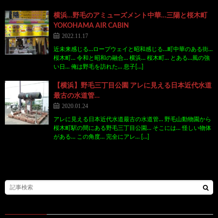
横浜…野毛のアミューズメント中華…三陽と桜木町
YOKOHAMA AIR CABIN
2022.11.17
近未来感じる…ロープウェイと昭和感じる…町中華のある街…
桜木町… 令和と昭和の融合… 横浜… 桜木町… とある…風の強
い日… 俺は野毛を訪れた… 息子[…]
【横浜】野毛三丁目公園 アレに見える日本近代水道
最古の水道管…
2020.01.24
アレに見える日本近代水道最古の水道管… 野毛山動物園から
桜木町駅の間にある野毛三丁目公園… そこには… 怪しい物体
がある… この角度… 完全にアレ… […]