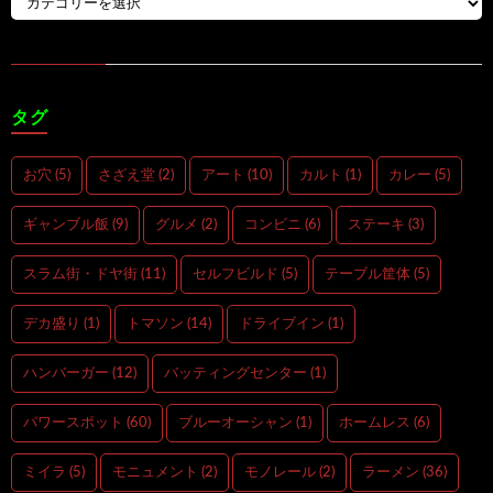
タグ
お穴
(5)
さざえ堂
(2)
アート
(10)
カルト
(1)
カレー
(5)
ギャンブル飯
(9)
グルメ
(2)
コンビニ
(6)
ステーキ
(3)
スラム街・ドヤ街
(11)
セルフビルド
(5)
テーブル筐体
(5)
デカ盛り
(1)
トマソン
(14)
ドライブイン
(1)
ハンバーガー
(12)
バッティングセンター
(1)
パワースポット
(60)
ブルーオーシャン
(1)
ホームレス
(6)
ミイラ
(5)
モニュメント
(2)
モノレール
(2)
ラーメン
(36)