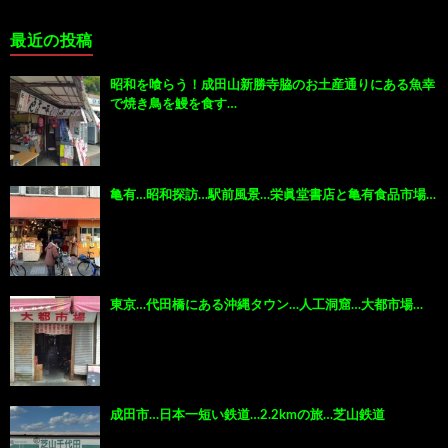
最近の投稿
昭和を喰らう！成田山新勝寺脇のお土産通りにある魚幸
で焼き鳥を鰻を食す…
亀有…昭和探訪…駅前風景…栄眞堂書店と亀有食品市場…
東京…代田橋にある沖縄タウン…人工洞窟…大都市場…
成田市…日本一短い鉄道…2.2kmの旅…芝山鉄道