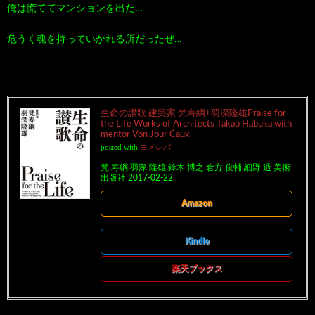
俺は慌ててマンションを出た…
危うく魂を持っていかれる所だったぜ…
生命の讃歌 建築家 梵寿綱+羽深隆雄Praise for
the Life Works of Architects Takao Habuka with
mentor Von Jour Caux
posted with
ヨメレバ
梵 寿綱,羽深 隆雄,鈴木 博之,倉方 俊輔,細野 透 美術
出版社 2017-02-22
Amazon
Kindle
楽天ブックス