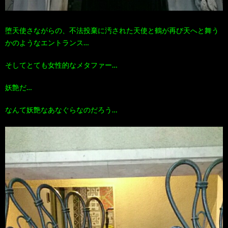
堕天使さながらの、不法投棄に汚された天使と鶴が再び天へと舞う
かのようなエントランス…
そしてとても女性的なメタファー…
妖艶だ…
なんて妖艶なあなぐらなのだろう…