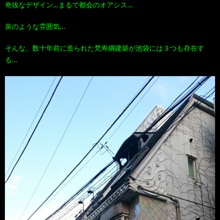
奇抜なデザイン…まるで都会のオアシス…
100
ト
す
泉のような雰囲気…
作
な
す
そんな、数十年前に造られた梵寿綱建築が池袋には３つも存在す
る…
品
ど…
め
の
本