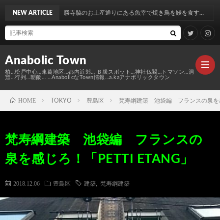
寺脇のお土産通りにある魚幸で焼き鳥を鰻を食す…
NEW ARTICLE
Anabolic Town
柏…松戸中心…東葛地区…都内近郊… Ｂ級スポット…神社仏閣…トマソン…洞
窟…行列…朝飯… …AnabolicなTown情報…a.kaアナボリックタウン
HOME
TOKYO
豊島区
梵寿綱建築 池袋編 フランスの泉を感じろ
Ｍ
梵寿綱建築 池袋編 フランスの
elt
Anabo
泉を感じろ！「PETTI ETANG」
Town
本
Anabo
2018.12.06
豊島区
建築
,
梵寿綱建築
棚
MAP
Anabo