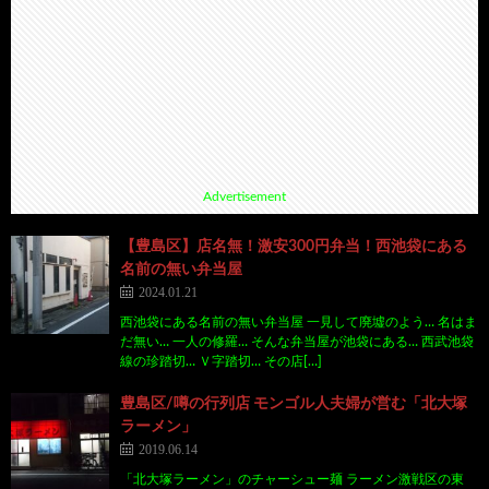
Advertisement
【豊島区】店名無！激安300円弁当！西池袋にある
名前の無い弁当屋
2024.01.21
西池袋にある名前の無い弁当屋 一見して廃墟のよう… 名はま
だ無い… 一人の修羅… そんな弁当屋が池袋にある… 西武池袋
線の珍踏切… Ｖ字踏切… その店[…]
豊島区/噂の行列店 モンゴル人夫婦が営む「北大塚
ラーメン」
2019.06.14
「北大塚ラーメン」のチャーシュー麺 ラーメン激戦区の東