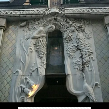
/
ま
本
Anabo
お
で
棚/
本
お
す
行
珍
棚/
問
運
す
っ
ス
実
合
営
め
た
ポ
在
せ
者
の
穴
ッ
の
情
完
や
ト/
店
報
結
Ｂ
Ｂ
が
し
級
級
出