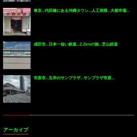
東京…代田橋にある沖縄タウン…人工洞窟…大都市場…
成田市…日本一短い鉄道…2.2kmの旅…芝山鉄道
市原市…五井のサンプラザ…サンプラザ市原…
アーカイブ