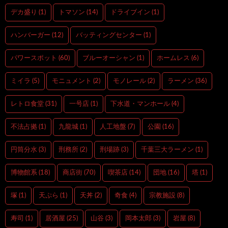
デカ盛り
(1)
トマソン
(14)
ドライブイン
(1)
ハンバーガー
(12)
バッティングセンター
(1)
パワースポット
(60)
ブルーオーシャン
(1)
ホームレス
(6)
ミイラ
(5)
モニュメント
(2)
モノレール
(2)
ラーメン
(36)
レトロ食堂
(31)
一号店
(1)
下水道・マンホール
(4)
不法占拠
(1)
九龍城
(1)
人工地盤
(7)
公園
(16)
円筒分水
(3)
刑務所
(2)
刑場跡
(3)
千葉三大ラーメン
(1)
博物館系
(18)
商店街
(70)
喫茶店
(14)
団地
(16)
塔
(1)
塚
(1)
天ぷら
(1)
天丼
(2)
奇食
(4)
宗教施設
(8)
寿司
(1)
居酒屋
(25)
山谷
(3)
岡本太郎
(3)
岩屋
(8)