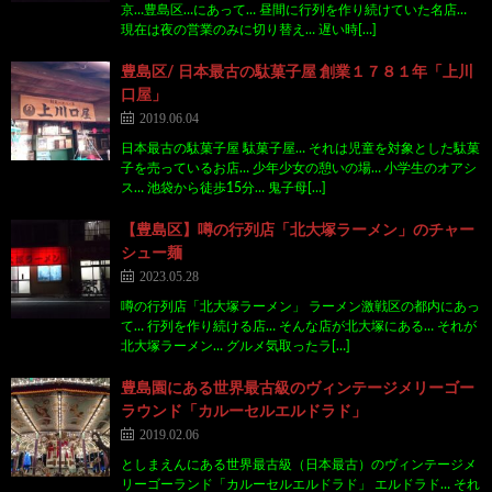
京…豊島区…にあって… 昼間に行列を作り続けていた名店…
現在は夜の営業のみに切り替え… 遅い時[…]
豊島区/ 日本最古の駄菓子屋 創業１７８１年「上川
口屋」
2019.06.04
日本最古の駄菓子屋 駄菓子屋… それは児童を対象とした駄菓
子を売っているお店… 少年少女の憩いの場… 小学生のオアシ
ス… 池袋から徒歩15分… 鬼子母[…]
【豊島区】噂の行列店「北大塚ラーメン」のチャー
シュー麺
2023.05.28
噂の行列店「北大塚ラーメン」 ラーメン激戦区の都内にあっ
て… 行列を作り続ける店… そんな店が北大塚にある… それが
北大塚ラーメン… グルメ気取ったラ[…]
豊島園にある世界最古級のヴィンテージメリーゴー
ラウンド「カルーセルエルドラド」
2019.02.06
としまえんにある世界最古級（日本最古）のヴィンテージメ
リーゴーランド「カルーセルエルドラド」 エルドラド… それ