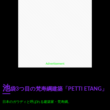
て
ス
ス
て
い
ポ
ポ
く
る
ッ
ッ
る
漫
ト・
ト
グ
Advertisement
画
珍
好
ル
珠
ス
き
メ
池
袋3つ目の梵寿綱建築「PETTI ETANG」
玉
ポ
に
漫
日本のガウディと呼ばれる建築家・梵寿綱。
の
ッ
お
画