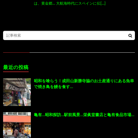
は、黄金郷… 大航海時代にスペインに伝[…]
最近の投稿
昭和を喰らう！成田山新勝寺脇のお土産通りにある魚幸
で焼き鳥を鰻を食す…
亀有…昭和探訪…駅前風景…栄眞堂書店と亀有食品市場…