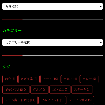
カテゴリー
タグ
お穴
(5)
さざえ堂
(2)
アート
(10)
カルト
(1)
カレー
(5)
ギャンブル飯
(9)
グルメ
(2)
コンビニ
(6)
ステーキ
(3)
スラム街・ドヤ街
(11)
セルフビルド
(5)
テーブル筐体
(5)