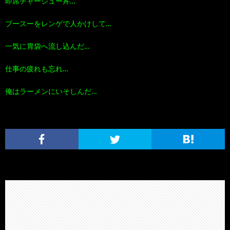
即席チャーシュー丼…
プースーをレンゲで人かけして…
一気に胃袋へ流し込んだ…
仕事の疲れも忘れ…
俺はラーメンにいそしんだ…