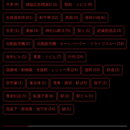
牛丼
(9)
独協広告標識社
(2)
獣肉・ジビエ
(9)
生殖器崇拝
(41)
町中華
(32)
異国
(3)
発祥の地
(6)
百景
(1)
看板
(3)
神社仏閣
(170)
祭り
(1)
絶滅危惧店
(3)
自動販売機
(2)
自動販売機・オートパーラー・ドライブスルー
(18)
舎利ビル
(1)
蕎麦・うどん
(7)
行列
(24)
遊園地・動物園・水族館・レジャー系
(24)
遊郭
(10)
鉄道
(2)
防空壕
(1)
集合体
(1)
電車・踏切・駅
(24)
餃子
(1)
養老伝説
(1)
駄菓子屋
(6)
駅
(2)
駅ビル
(1)
高架下・路地裏・地下街
(24)
鰻
(1)