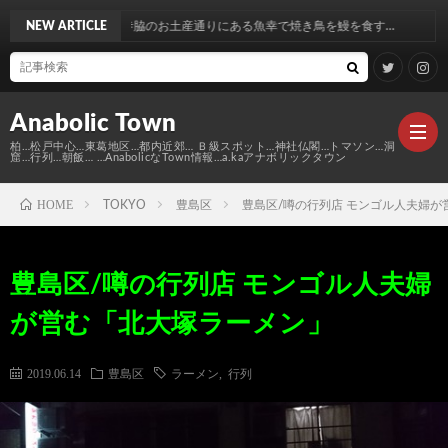
新勝寺脇のお土産通りにある魚幸で焼き鳥を鰻を食す…
NEW ARTICLE
Anabolic Town
柏…松戸中心…東葛地区…都内近郊… Ｂ級スポット…神社仏閣…トマソン…洞
窟…行列…朝飯… …AnabolicなTown情報…a.kaアナボリックタウン
HOME
TOKYO
豊島区
豊島区/噂の行列店 モンゴル人夫婦
Ｍ
豊島区/噂の行列店 モンゴル人夫婦
elt
Anabo
が営む「北大塚ラーメン」
Town
本
Anabo
2019.06.14
豊島区
ラーメン
,
行列
棚
MAP
Anabo