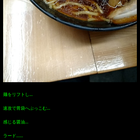
麺をリフトし…
速攻で胃袋へぶっこむ…
感じる醤油…
ラード……