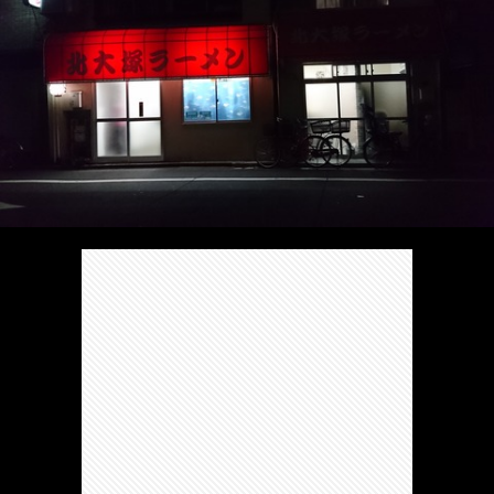
/
ま
本
Anabo
お
で
棚/
本
お
す
行
珍
棚/
問
運
す
っ
ス
実
合
営
め
た
ポ
在
せ
者
の
穴
ッ
の
情
完
や
ト/
店
報
結
Ｂ
Ｂ
が
し
級
級
出