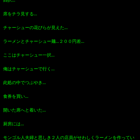
四択…
席をチラ見する…
チャーシューの花びらが見えた…
ラーメンとチャーシュー麺…２００円差…
ここはチャーシュー一択…
俺はチャーシューで行く…
此処の中でつぶやき…
食券を買い…
開いた席へと着いた…
厨房には…
モンゴル人夫婦と思しき２人の店員がせわしくラーメンを作ってい