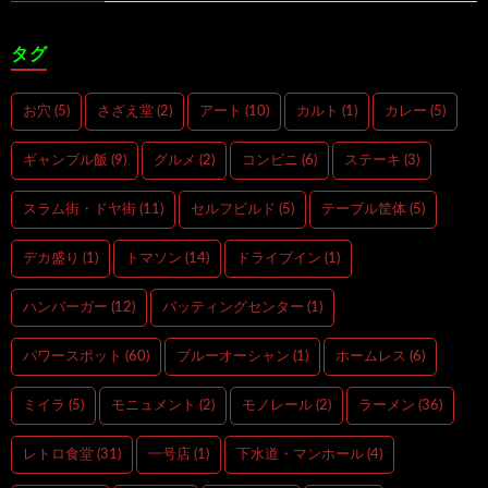
タグ
お穴
(5)
さざえ堂
(2)
アート
(10)
カルト
(1)
カレー
(5)
ギャンブル飯
(9)
グルメ
(2)
コンビニ
(6)
ステーキ
(3)
スラム街・ドヤ街
(11)
セルフビルド
(5)
テーブル筐体
(5)
デカ盛り
(1)
トマソン
(14)
ドライブイン
(1)
ハンバーガー
(12)
バッティングセンター
(1)
パワースポット
(60)
ブルーオーシャン
(1)
ホームレス
(6)
ミイラ
(5)
モニュメント
(2)
モノレール
(2)
ラーメン
(36)
レトロ食堂
(31)
一号店
(1)
下水道・マンホール
(4)