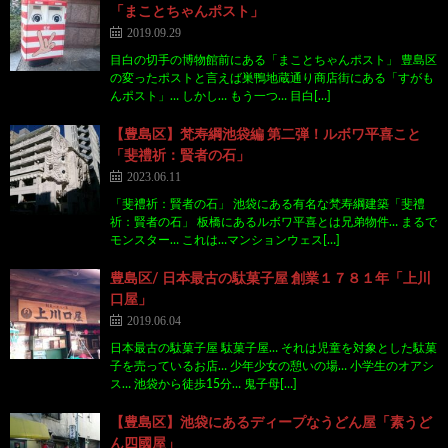
「まことちゃんポスト」
2019.09.29
目白の切手の博物館前にある「まことちゃんポスト」 豊島区
の変ったポストと言えば巣鴨地蔵通り商店街にある「すがも
んポスト」… しかし… もう一つ… 目白[…]
【豊島区】梵寿綱池袋編 第二弾！ルボワ平喜こと
「斐禮祈：賢者の石」
2023.06.11
「斐禮祈：賢者の石」 池袋にある有名な梵寿綱建築「斐禮
祈：賢者の石」 板橋にあるルボワ平喜とは兄弟物件… まるで
モンスター… これは…マンションウェス[…]
豊島区/ 日本最古の駄菓子屋 創業１７８１年「上川
口屋」
2019.06.04
日本最古の駄菓子屋 駄菓子屋… それは児童を対象とした駄菓
子を売っているお店… 少年少女の憩いの場… 小学生のオアシ
ス… 池袋から徒歩15分… 鬼子母[…]
【豊島区】池袋にあるディープなうどん屋「素うど
ん四國屋」