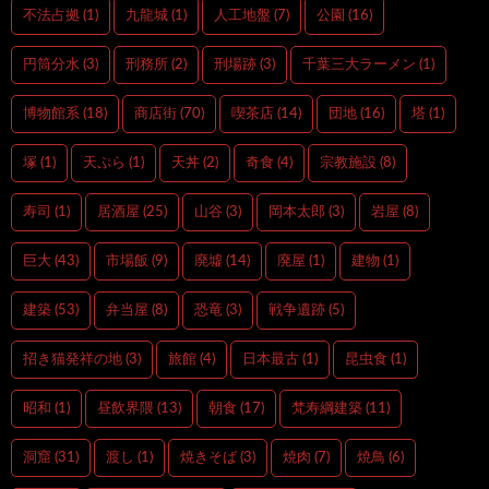
不法占拠
(1)
九龍城
(1)
人工地盤
(7)
公園
(16)
円筒分水
(3)
刑務所
(2)
刑場跡
(3)
千葉三大ラーメン
(1)
博物館系
(18)
商店街
(70)
喫茶店
(14)
団地
(16)
塔
(1)
塚
(1)
天ぷら
(1)
天丼
(2)
奇食
(4)
宗教施設
(8)
寿司
(1)
居酒屋
(25)
山谷
(3)
岡本太郎
(3)
岩屋
(8)
巨大
(43)
市場飯
(9)
廃墟
(14)
廃屋
(1)
建物
(1)
建築
(53)
弁当屋
(8)
恐竜
(3)
戦争遺跡
(5)
招き猫発祥の地
(3)
旅館
(4)
日本最古
(1)
昆虫食
(1)
昭和
(1)
昼飲界隈
(13)
朝食
(17)
梵寿綱建築
(11)
洞窟
(31)
渡し
(1)
焼きそば
(3)
焼肉
(7)
焼鳥
(6)