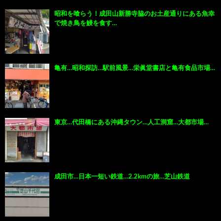
昭和を喰らう！成田山新勝寺脇のお土産通りにある魚幸
で焼き鳥を鰻を食す…
亀有…昭和探訪…駅前風景…栄眞堂書店と亀有食品市場…
東京…代田橋にある沖縄タウン…人工洞窟…大都市場…
成田市…日本一短い鉄道…2.2kmの旅…芝山鉄道