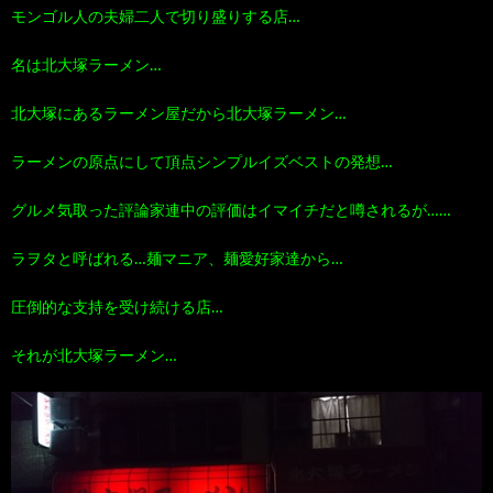
モンゴル人の夫婦二人で切り盛りする店…
100
ト
す
名は北大塚ラーメン…
作
な
す
北大塚にあるラーメン屋だから北大塚ラーメン…
品
ど…
め
ラーメンの原点にして頂点シンプルイズベストの発想…
グルメ気取った評論家連中の評価はイマイチだと噂されるが……
の
ラヲタと呼ばれる…麺マニア、麺愛好家達から…
本
圧倒的な支持を受け続ける店…
それが北大塚ラーメン…