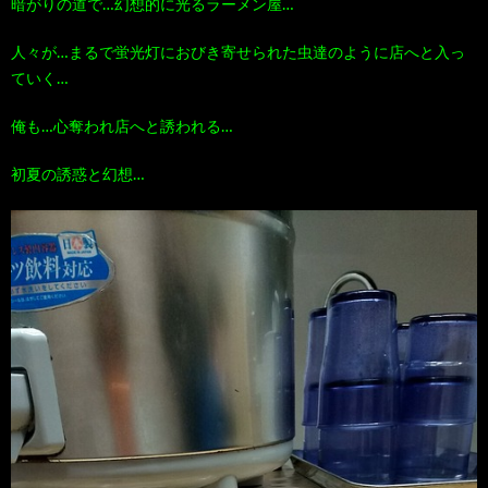
暗がりの道で…幻想的に光るラーメン屋…
人々が…まるで蛍光灯におびき寄せられた虫達のように店へと入っ
ていく…
俺も…心奪われ店へと誘われる…
初夏の誘惑と幻想…