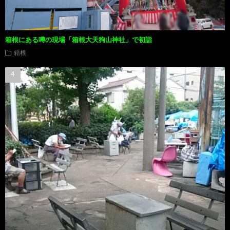
箱根にある噂の現場「箱根大天狗山神社」で初詣
箱根