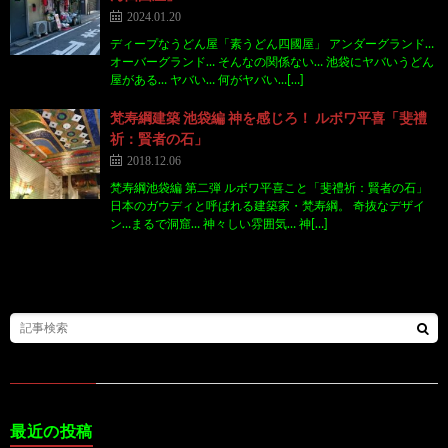
2024.01.20
ディープなうどん屋「素うどん四國屋」 アンダーグランド…
オーバーグランド… そんなの関係ない… 池袋にヤバいうどん
屋がある… ヤバい… 何がヤバい…[…]
梵寿綱建築 池袋編 神を感じろ！ ルボワ平喜「斐禮
祈：賢者の石」
2018.12.06
梵寿綱池袋編 第二弾 ルボワ平喜こと「斐禮祈：賢者の石」
日本のガウディと呼ばれる建築家・梵寿綱。 奇抜なデザイ
ン…まるで洞窟… 神々しい雰囲気… 神[…]
最近の投稿