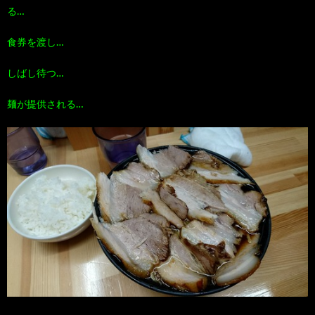
る…
食券を渡し…
しばし待つ…
麺が提供される…