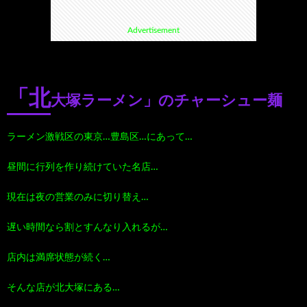
Advertisement
て
ス
ス
て
い
ポ
ポ
く
「北
大塚ラーメン」のチャーシュー麺
る
ッ
ッ
る
ラーメン激戦区の東京…豊島区…にあって…
漫
ト・
ト
グ
昼間に行列を作り続けていた名店…
画
珍
好
ル
現在は夜の営業のみに切り替え…
珠
ス
き
メ
遅い時間なら割とすんなり入れるが…
玉
ポ
に
漫
店内は満席状態が続く…
そんな店が北大塚にある…
の
ッ
お
画