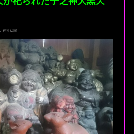
天が祀られた子之神大黒天
,
神社仏閣