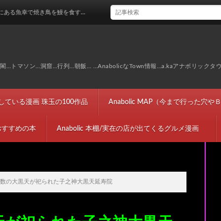
鳥を鰻を食す…
マソン…洞窟…行列…朝飯… …AnabolicなTown情報…a.kaアナボリックタ
完結している漫画 珠玉の100作品
Anabolic MAP（今まで行った
におすすめの本
Anabolic 本棚/実在の店が出てくるグルメ漫画
無数の大黒天が祀られた子之神大黒天延寿院