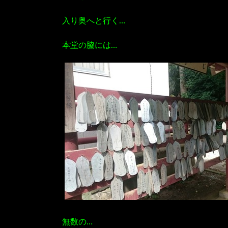
入り奥へと行く…
本堂の脇には…
無数の…