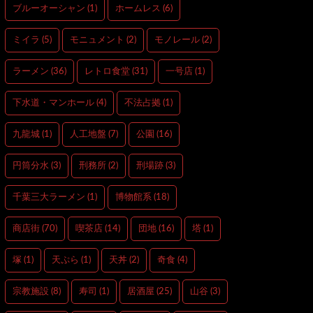
ブルーオーシャン
(1)
ホームレス
(6)
ミイラ
(5)
モニュメント
(2)
モノレール
(2)
ラーメン
(36)
レトロ食堂
(31)
一号店
(1)
下水道・マンホール
(4)
不法占拠
(1)
九龍城
(1)
人工地盤
(7)
公園
(16)
円筒分水
(3)
刑務所
(2)
刑場跡
(3)
千葉三大ラーメン
(1)
博物館系
(18)
商店街
(70)
喫茶店
(14)
団地
(16)
塔
(1)
塚
(1)
天ぷら
(1)
天丼
(2)
奇食
(4)
宗教施設
(8)
寿司
(1)
居酒屋
(25)
山谷
(3)