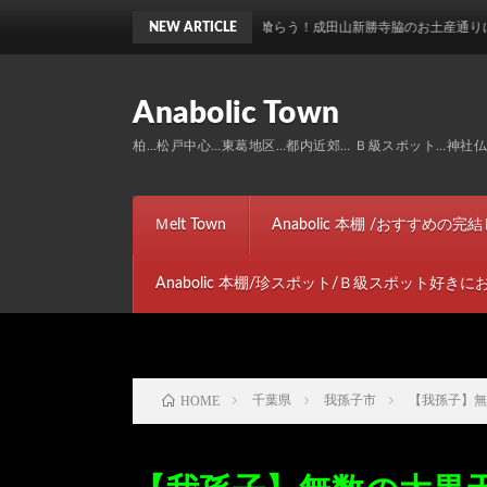
昭和を喰らう！成田山新勝寺脇のお土産通りにある魚幸で焼き
NEW ARTICLE
Anabolic Town
柏…松戸中心…東葛地区…都内近郊… Ｂ級スポット…神社仏閣…ト
Ｍelt Town
Anabolic 本棚 /おすすめの
Anabolic 本棚/珍スポット/Ｂ級スポット好き
HOME
千葉県
我孫子市
【我孫子】