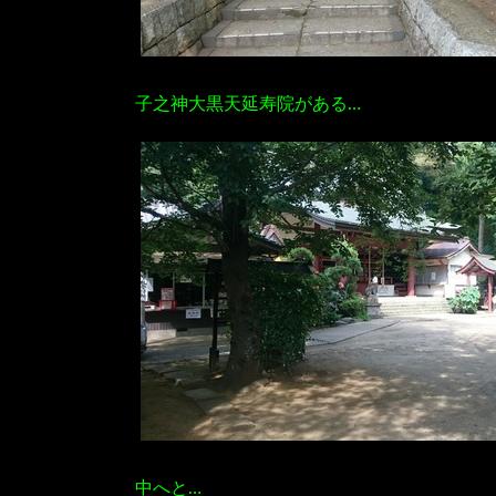
子之神大黒天延寿院がある…
中へと…