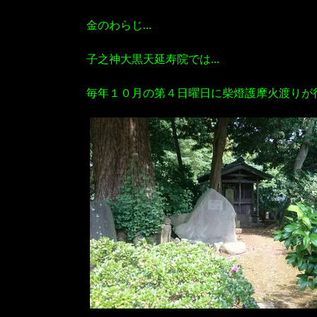
金のわらじ…
子之神大黒天延寿院では…
毎年１０月の第４日曜日に柴燈護摩火渡りが