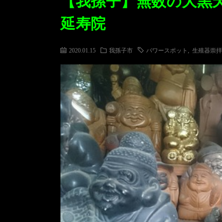
【我孫子】無数の大黒
延寿院
2020.01.15
我孫子市
パワースポット
,
生殖器崇拝