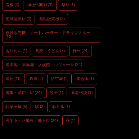
看板
(3)
神社仏閣
(170)
祭り
(1)
絶滅危惧店
(3)
自動販売機
(2)
自動販売機・オートパーラー・ドライブスルー
(18)
舎利ビル
(1)
蕎麦・うどん
(7)
行列
(24)
遊園地・動物園・水族館・レジャー系
(24)
遊郭
(10)
鉄道
(2)
防空壕
(1)
集合体
(1)
電車・踏切・駅
(24)
餃子
(1)
養老伝説
(1)
駄菓子屋
(6)
駅
(2)
駅ビル
(1)
高架下・路地裏・地下街
(24)
鰻
(1)