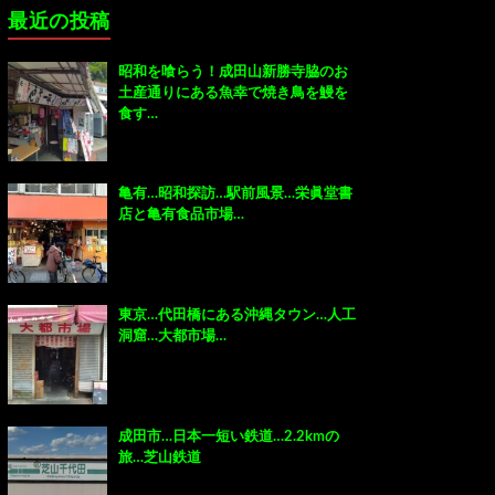
最近の投稿
昭和を喰らう！成田山新勝寺脇のお
土産通りにある魚幸で焼き鳥を鰻を
食す…
亀有…昭和探訪…駅前風景…栄眞堂書
店と亀有食品市場…
東京…代田橋にある沖縄タウン…人工
洞窟…大都市場…
成田市…日本一短い鉄道…2.2kmの
旅…芝山鉄道