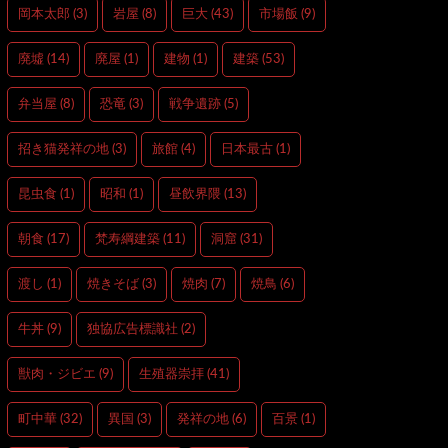
岡本太郎
(3)
岩屋
(8)
巨大
(43)
市場飯
(9)
廃墟
(14)
廃屋
(1)
建物
(1)
建築
(53)
弁当屋
(8)
恐竜
(3)
戦争遺跡
(5)
招き猫発祥の地
(3)
旅館
(4)
日本最古
(1)
昆虫食
(1)
昭和
(1)
昼飲界隈
(13)
朝食
(17)
梵寿綱建築
(11)
洞窟
(31)
渡し
(1)
焼きそば
(3)
焼肉
(7)
焼鳥
(6)
牛丼
(9)
独協広告標識社
(2)
獣肉・ジビエ
(9)
生殖器崇拝
(41)
町中華
(32)
異国
(3)
発祥の地
(6)
百景
(1)