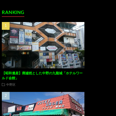
RANKING
【昭和遺産】廃墟然とした中野の九龍城「ホテルワー
ルド会館」
中野区