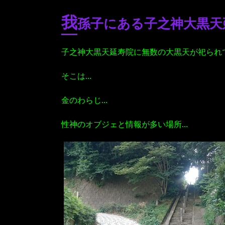
我
孫子にある子之神大黒天
子之神大黒天延寿院に無数の大黒天が祀られ
そこは…
金のわらじ…
性神のオブジェと情報が多い場所…