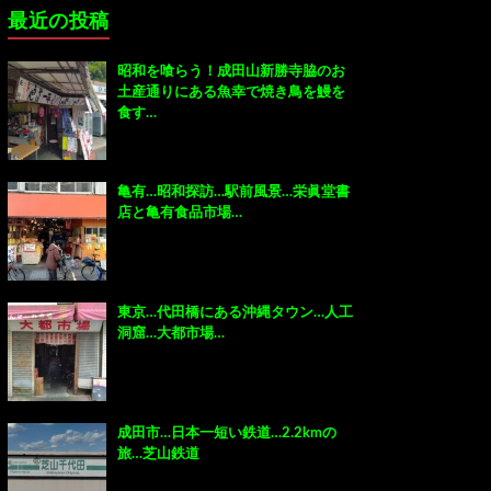
最近の投稿
昭和を喰らう！成田山新勝寺脇のお
土産通りにある魚幸で焼き鳥を鰻を
食す…
亀有…昭和探訪…駅前風景…栄眞堂書
店と亀有食品市場…
東京…代田橋にある沖縄タウン…人工
洞窟…大都市場…
成田市…日本一短い鉄道…2.2kmの
旅…芝山鉄道