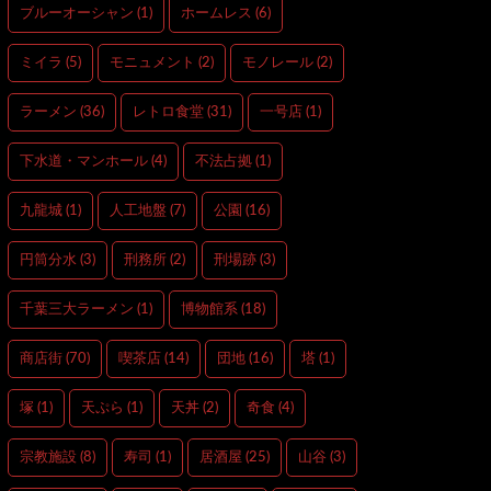
ブルーオーシャン
(1)
ホームレス
(6)
ミイラ
(5)
モニュメント
(2)
モノレール
(2)
ラーメン
(36)
レトロ食堂
(31)
一号店
(1)
下水道・マンホール
(4)
不法占拠
(1)
九龍城
(1)
人工地盤
(7)
公園
(16)
円筒分水
(3)
刑務所
(2)
刑場跡
(3)
千葉三大ラーメン
(1)
博物館系
(18)
商店街
(70)
喫茶店
(14)
団地
(16)
塔
(1)
塚
(1)
天ぷら
(1)
天丼
(2)
奇食
(4)
宗教施設
(8)
寿司
(1)
居酒屋
(25)
山谷
(3)