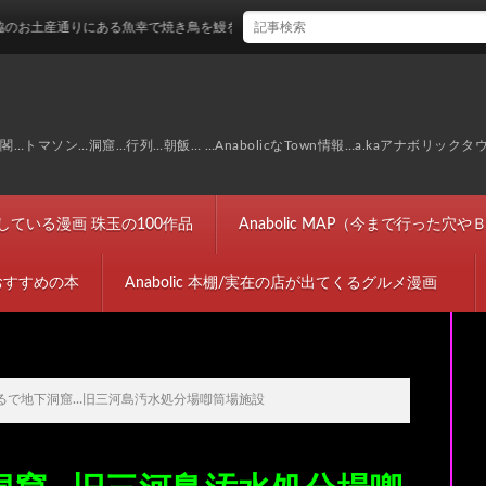
ある魚幸で焼き鳥を鰻を食す…
マソン…洞窟…行列…朝飯… …AnabolicなTown情報…a.kaアナボリックタ
完結している漫画 珠玉の100作品
Anabolic MAP（今まで行った
におすすめの本
Anabolic 本棚/実在の店が出てくるグルメ漫画
るで地下洞窟…旧三河島汚水処分場喞筒場施設