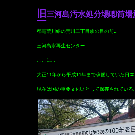
旧
三河島汚水処分場喞筒場
都電荒川線の荒川二丁目駅の目の前…
三河島水再生センター…
ここに…
大正11年から平成11年まで稼働していた日
現在は国の重要文化財として保存されている