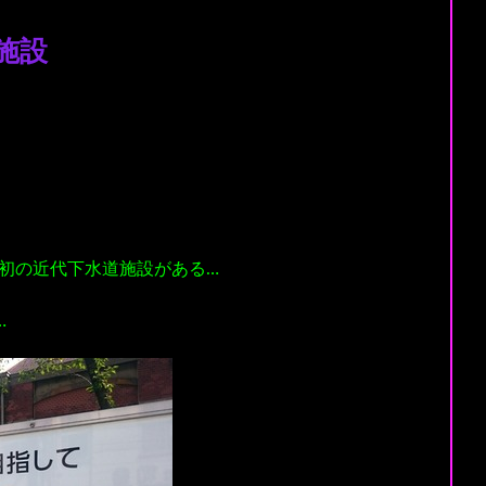
施設
本初の近代下水道施設がある…
…