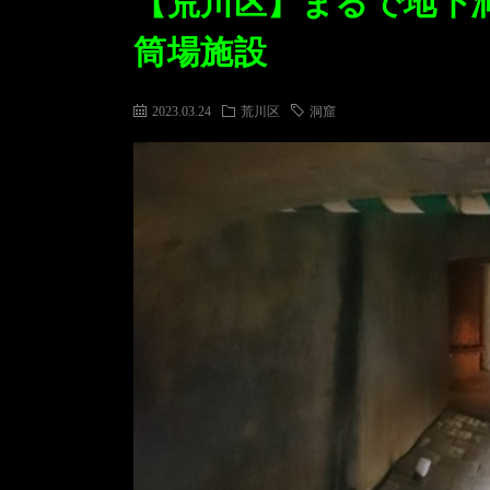
【荒川区】まるで地下
筒場施設
2023.03.24
荒川区
洞窟