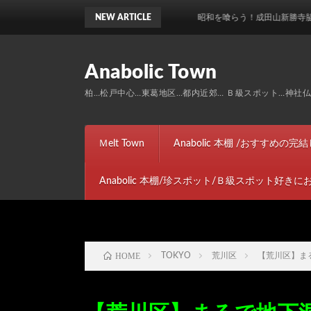
NEW ARTICLE
昭和を喰らう！成田山新勝寺脇のお土産通りに
Anabolic Town
柏…松戸中心…東葛地区…都内近郊… Ｂ級スポット…神社仏閣…ト
Ｍelt Town
Anabolic 本棚 /おすすめの
Anabolic 本棚/珍スポット/Ｂ級スポット好き
HOME
TOKYO
荒川区
【荒川区】ま