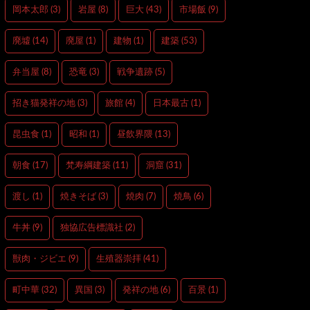
岡本太郎
(3)
岩屋
(8)
巨大
(43)
市場飯
(9)
廃墟
(14)
廃屋
(1)
建物
(1)
建築
(53)
弁当屋
(8)
恐竜
(3)
戦争遺跡
(5)
招き猫発祥の地
(3)
旅館
(4)
日本最古
(1)
昆虫食
(1)
昭和
(1)
昼飲界隈
(13)
朝食
(17)
梵寿綱建築
(11)
洞窟
(31)
渡し
(1)
焼きそば
(3)
焼肉
(7)
焼鳥
(6)
牛丼
(9)
独協広告標識社
(2)
獣肉・ジビエ
(9)
生殖器崇拝
(41)
町中華
(32)
異国
(3)
発祥の地
(6)
百景
(1)