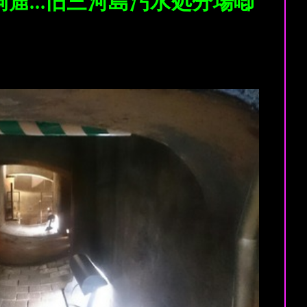
洞窟…旧三河島汚水処分場喞