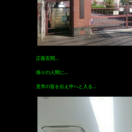
正面玄関…
係りの人間に…
見学の旨を伝え中へと入る…