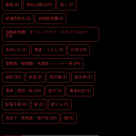
看板
(3)
神社仏閣
(170)
祭り
(1)
絶滅危惧店
(3)
自動販売機
(2)
自動販売機・オートパーラー・ドライブスルー
(18)
舎利ビル
(1)
蕎麦・うどん
(7)
行列
(24)
遊園地・動物園・水族館・レジャー系
(24)
遊郭
(10)
鉄道
(2)
防空壕
(1)
集合体
(1)
電車・踏切・駅
(24)
餃子
(1)
養老伝説
(1)
駄菓子屋
(6)
駅
(2)
駅ビル
(1)
高架下・路地裏・地下街
(24)
鰻
(1)