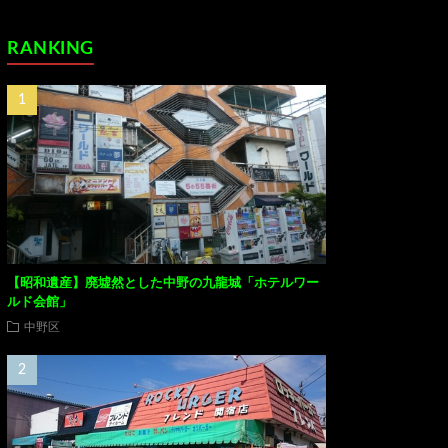
RANKING
【昭和遺産】廃墟然とした中野の九龍城「ホテルワー
ルド会館」
中野区