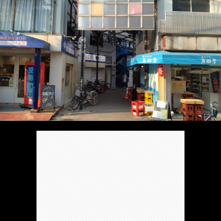
/
ま
本
Anabo
お
で
棚/
本
お
す
行
珍
棚/
問
運
す
っ
ス
実
合
営
め
た
ポ
在
せ
者
の
穴
ッ
の
情
完
や
ト/
店
報
結
Ｂ
Ｂ
が
し
級
級
出