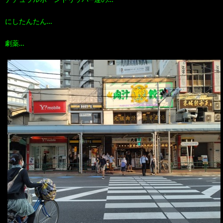
100
ト
す
にしたんたん…
作
な
劇薬…
す
品
ど…
め
の
本