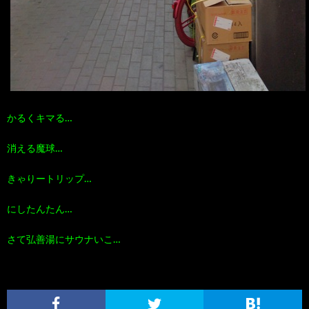
かるくキマる…
消える魔球…
きゃりートリップ…
にしたんたん…
さて弘善湯にサウナいこ…