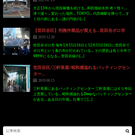
大正13年から現役稼働を続ける…和田堀給水所 奇々怪々…
津々浦々… 変わった場所… TOKYO… 代田橋駅を降りて… す
ぐ目の前にある… 謎の円状の[…]
【世田谷区】刑務作業品が買える…世田谷ボロ市
2019.12.20
世田谷ボロ市 毎年1月15日16日と12月15日16日に世田谷で
ボロ市という蚤の市が行われている… その歴史は長く今年で
489年にもなる… 世田谷線の[…]
世田谷区/三軒茶屋/昭和感溢れるバッティングセン
ター…
2019.06.15
三軒茶屋にあるバッティングセンター 三軒茶屋には６０年以
上営業している… 昭和感溢れるDeepなバッティングセンター
がある… ある日の午後… 仕事で三[…]