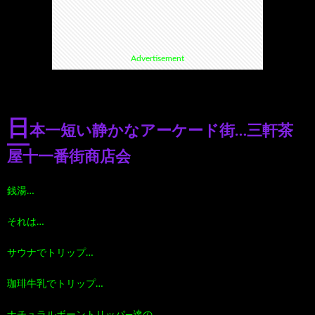
て
ス
ス
て
Advertisement
い
ポ
ポ
く
る
ッ
ッ
る
日
本一短い静かなアーケード街…三軒茶
漫
ト・
ト
グ
屋十一番街商店会
画
珍
好
ル
銭湯…
それは…
珠
ス
き
メ
サウナでトリップ…
玉
ポ
に
漫
珈琲牛乳でトリップ…
の
ッ
お
画
ナチュラルボーントリッパ―達の…