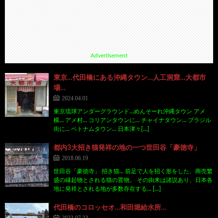
Advertisement
東京…代田橋にある沖縄タウン…人工洞窟…大都市
場…
2024.04.01
東京琉球アンダーグラウンド…めんそーれ沖縄タウン アメ
横… アメ村… コリアンタウンに… チャイナタウン… ブラジル
街に… ベトナムタウン… 日本津々[…]
都内3大招き猫発祥の地の一つ世田谷「豪徳寺」
2018.06.19
世田谷「豪徳寺」 招き猫… 前足で人を招く形をした、商売繁
盛の縁起物とされる猫の置物。 その由来は諸説あり、日本各
地に発祥とされる地が多数存在する… […]
代田橋のコロッセオ…和田堀給水所…
2023.07.23