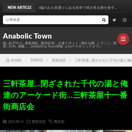
脇のお土産通りにある魚幸で焼き鳥を鰻を食す…
NEW ARTICLE
Anabolic Town
柏…松戸中心…東葛地区…都内近郊… Ｂ級スポット…神社仏閣…トマソン…洞
窟…行列…朝飯… …AnabolicなTown情報…a.kaアナボリックタウン
HOME
TOKYO
世田谷区
三軒茶屋…閉ざされた千代の湯と俺
Ｍ
三軒茶屋…閉ざされた千代の湯と俺
elt
Anabo
達のアーケード街…三軒茶屋十一番
Town
本
Anabo
街商店会
棚
MAP
Anabo
2023.09.15
世田谷区
商店街