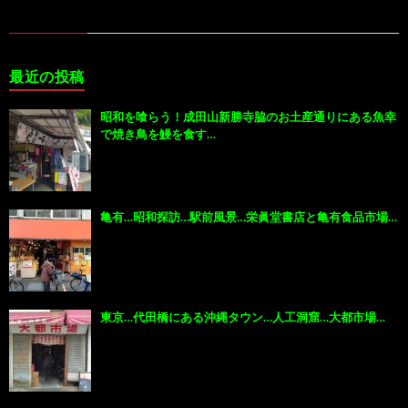
最近の投稿
昭和を喰らう！成田山新勝寺脇のお土産通りにある魚幸
で焼き鳥を鰻を食す…
亀有…昭和探訪…駅前風景…栄眞堂書店と亀有食品市場…
東京…代田橋にある沖縄タウン…人工洞窟…大都市場…