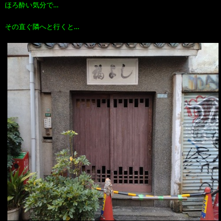
ほろ酔い気分で…
その直ぐ隣へと行くと…