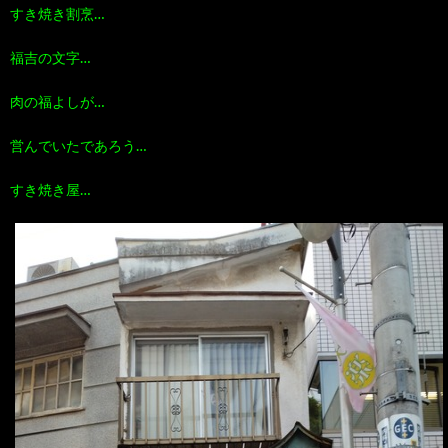
すき焼き割烹…
福吉の文字…
肉の福よしが…
営んでいたであろう…
すき焼き屋…