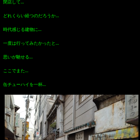
閉店して…
どれくらい経つのだろうか…
時代感じる建物に…
一度は行ってみたかったと…
思いが馳せる…
ここでまた…
缶チューハイを一杯…