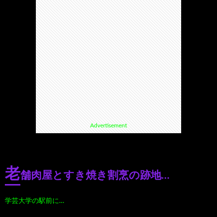
て
ス
ス
て
い
ポ
ポ
く
る
ッ
ッ
る
漫
ト・
ト
グ
Advertisement
画
珍
好
ル
珠
ス
き
メ
老
舗肉屋とすき焼き割烹の跡地…
玉
ポ
に
漫
学芸大学の駅前に…
の
ッ
お
画