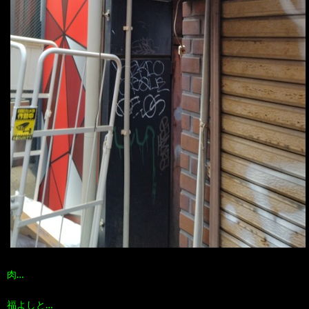
肉…
福よしと…