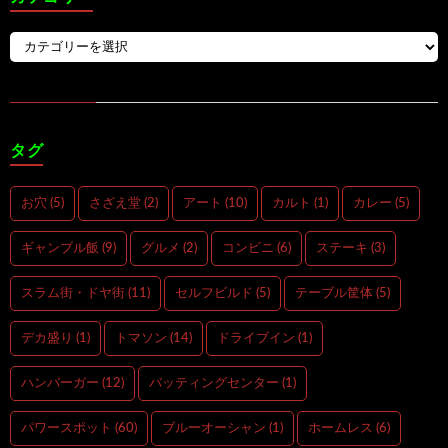
タグ
お穴
(5)
さざえ堂
(2)
アート
(10)
カルト
(1)
カレー
(5)
ギャンブル飯
(9)
グルメ
(2)
コンビニ
(6)
ステーキ
(3)
スラム街・ドヤ街
(11)
セルフビルド
(5)
テーブル筐体
(5)
デカ盛り
(1)
トマソン
(14)
ドライブイン
(1)
ハンバーガー
(12)
バッティングセンター
(1)
パワースポット
(60)
ブルーオーシャン
(1)
ホームレス
(6)