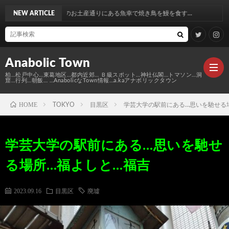
お土産通りにある魚幸で焼き鳥を鰻を食す…
NEW ARTICLE
Anabolic Town
柏…松戸中心…東葛地区…都内近郊… Ｂ級スポット…神社仏閣…トマソン…洞
窟…行列…朝飯… …AnabolicなTown情報…a.kaアナボリックタウン
HOME
TOKYO
目黒区
学芸大学の駅前にある…思いを馳せる
Ｍ
学芸大学の駅前にある…思いを馳せ
elt
Anabo
る場所…福よしと…福吉
Town
本
Anabo
2023.09.16
目黒区
廃墟
棚
MAP
Anabo