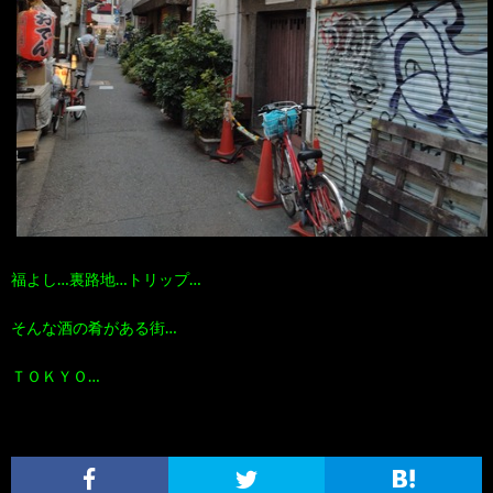
福よし…裏路地…トリップ…
そんな酒の肴がある街…
ＴＯＫＹＯ…