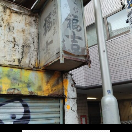
/
ま
本
Anabo
お
で
棚/
本
お
す
行
珍
棚/
問
運
す
っ
ス
実
合
営
め
た
ポ
在
せ
者
の
穴
ッ
の
情
完
や
ト/
店
報
結
Ｂ
Ｂ
が
し
級
級
出