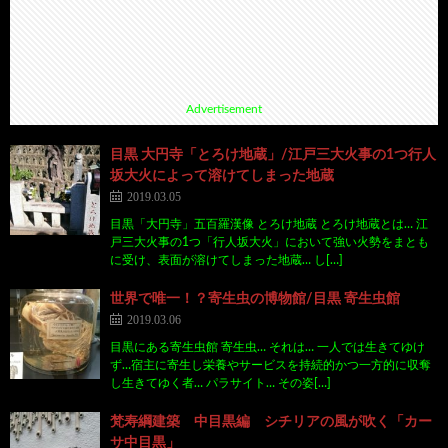
Advertisement
目黒 大円寺「とろけ地蔵」/江戸三大火事の1つ行人
坂大火によって溶けてしまった地蔵
2019.03.05
目黒「大円寺」五百羅漢像 とろけ地蔵 とろけ地蔵とは… 江
戸三大火事の1つ「行人坂大火」において強い火勢をまとも
に受け、表面が溶けてしまった地蔵… し[…]
世界で唯一！？寄生虫の博物館/目黒 寄生虫館
2019.03.06
目黒にある寄生虫館 寄生虫… それは… 一人では生きてゆけ
ず…宿主に寄生し栄養やサービスを持続的かつ一方的に収奪
し生きてゆく者… パラサイト… その姿[…]
梵寿綱建築 中目黒編 シチリアの風が吹く「カー
サ中目黒」