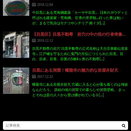
2018.12.04
中目黒にある梵寿綱建築「カーサ中目黒」 日本のガウディと
呼ばれる建築家・梵寿綱。 圧巻の世界観…行った事は無い
が、まるで気分はモナコやシチリア 南イタ[…]
【目黒区】目黒不動尊 岩穴の中の役の行者倚像…
2019.12.12
目黒不動尊の岩穴 目黒不動尊の正式名称は天台宗泰叡山瀧泉
寺… 江戸城を守るために鬼門の方位につくられた目黒、目
白、目赤、目青、目黄の5種6ヶ所の不動尊[…]
目黒にある洞窟！蟠龍寺の魅力的な岩屋弁財天
2017.12.22
蟠龍寺にある岩屋弁財天 穴蔵に入ると心が落ち着くのは何故
なんだろう。 原始の頃の洞窟での暮らしや洞窟壁画。 きっ
とそれは昔の人々から受け継がれているＤ[…]