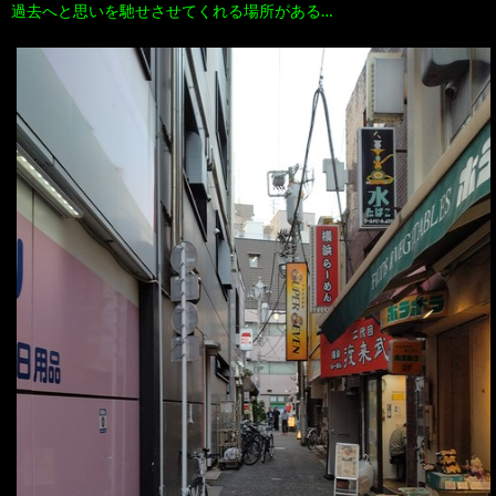
過去へと思いを馳せさせてくれる場所がある…
100
ト
す
作
な
す
品
ど…
め
の
本